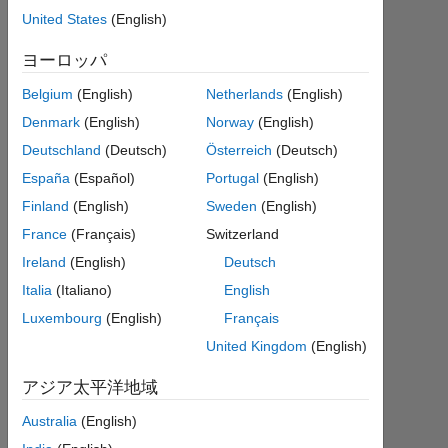
match
United States
(English)
ヨーロッパ
Sam
Mahdi
Belgium
(English)
Netherlands
(English)
2023
Denmark
(English)
Norway
(English)
6 月
Deutschland
(Deutsch)
Österreich
(Deutsch)
1
España
(Español)
Portugal
(English)
1
回
Finland
(English)
Sweden
(English)
答
France
(Français)
Switzerland
Ireland
(English)
Deutsch
回
Italia
(Italiano)
English
答
採
Luxembourg
(English)
Français
用
United Kingdom
(English)
済
み
アジア太平洋地域
Australia
(English)
2023
6 月