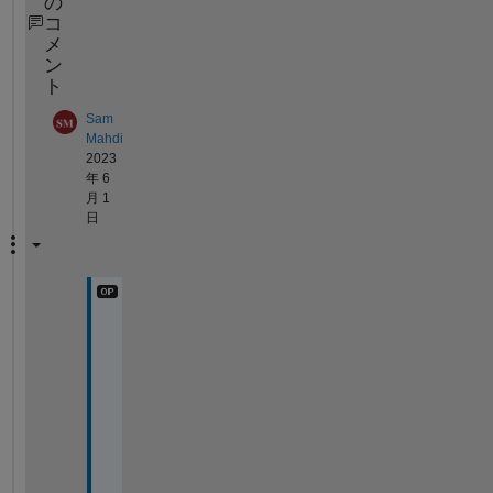
の
コ
メ
ン
ト
Sam
Mahdi
2023
年 6
月 1
日
A
h 
t
h
a
n
k 
y