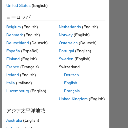
1
United States
(English)
回
答
ヨーロッパ
Belgium
(English)
Netherlands
(English)
回
答
Denmark
(English)
Norway
(English)
採
Deutschland
(Deutsch)
Österreich
(Deutsch)
用
España
(Español)
Portugal
(English)
済
み
Finland
(English)
Sweden
(English)
France
(Français)
Switzerland
2023
Ireland
(English)
Deutsch
7 月
Italia
(Italiano)
English
6 に
更新
Luxembourg
(English)
Français
5
United Kingdom
(English)
ビ
ュ
アジア太平洋地域
ー
Australia
(English)
(30