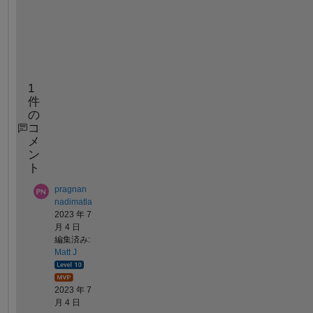
a
n
c
e
!
1
件
の
コ
メ
ン
ト
pragnan
nadimatla
2023 年 7
月 4 日
編集済み:
Matt J
2023 年 7
月 4 日