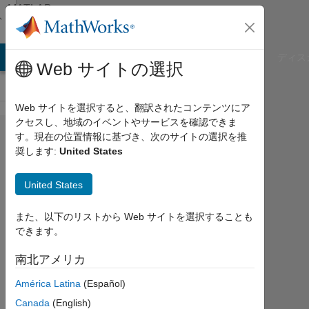
コンテンツへスキップ
MATLAB
Answers
B Answers
File Exchange
Cody
AI Chat Playground
ディス
Web サイトの選択
Web サイトを選択すると、翻訳されたコンテンツにア
クセスし、地域のイベントやサービスを確認できま
pause/resume
す。現在の位置情報に基づき、次のサイトの選択を推
奨します:
United States
mechanism
for very large
United States
computations?
また、以下のリストから Web サイトを選択することも
できます。
Sven
Larsen
南北アメリカ
2023
4 月
América Latina
(Español)
11
Canada
(English)