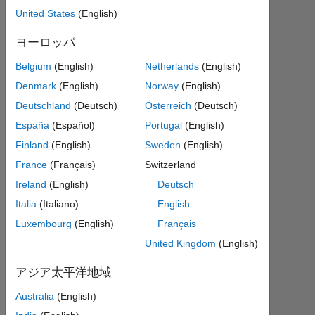
5
United States
(English)
2
回
ヨーロッパ
答
Belgium
(English)
Netherlands
(English)
Denmark
(English)
Norway
(English)
回
答
Deutschland
(Deutsch)
Österreich
(Deutsch)
採
España
(Español)
Portugal
(English)
用
Finland
(English)
Sweden
(English)
済
み
France
(Français)
Switzerland
Ireland
(English)
Deutsch
2023
Italia
(Italiano)
English
4 月
Luxembourg
(English)
Français
6 に
更新
United Kingdom
(English)
14
アジア太平洋地域
ビ
ュ
Australia
(English)
ー