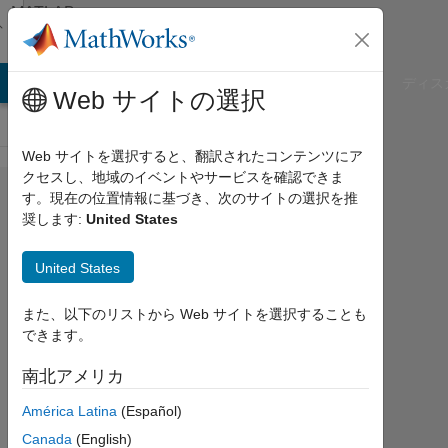
コンテンツへスキップ
MATLAB
Answers
B Answers
File Exchange
Cody
AI Chat Playground
ディス
Web サイトの選択
Web サイトを選択すると、翻訳されたコンテンツにア
クセスし、地域のイベントやサービスを確認できま
Read
す。現在の位置情報に基づき、次のサイトの選択を推
奨します:
United States
excel
file
United States
correctly
また、以下のリストから Web サイトを選択することも
できます。
Joel
2023
南北アメリカ
4 月
América Latina
(Español)
4
1
Canada
(English)