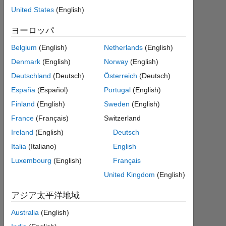
回
United States
(English)
答
ヨーロッパ
回
Belgium
(English)
Netherlands
(English)
答
採
Denmark
(English)
Norway
(English)
用
Deutschland
(Deutsch)
Österreich
(Deutsch)
済
España
(Español)
Portugal
(English)
み
Finland
(English)
Sweden
(English)
2023
France
(Français)
Switzerland
4 月
Ireland
(English)
Deutsch
4 に
Italia
(Italiano)
English
更新
24
Luxembourg
(English)
Français
ビ
United Kingdom
(English)
ュ
ー
アジア太平洋地域
(30
Australia
(English)
日