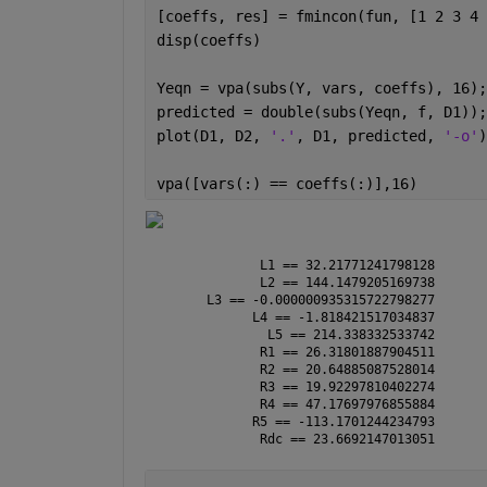
[coeffs, res] = fmincon(fun, [1 2 3 4 
disp(coeffs)
Yeqn = vpa(subs(Y, vars, coeffs), 16);
predicted = double(subs(Yeqn, f, D1));
plot(D1, D2, 
'.'
, D1, predicted, 
'-o'
)
vpa([vars(:) == coeffs(:)],16)
       L1 == 32.21771241798128
       L2 == 144.1479205169738
L3 == -0.000000935315722798277
      L4 == -1.818421517034837
        L5 == 214.338332533742
       R1 == 26.31801887904511
       R2 == 20.64885087528014
       R3 == 19.92297810402274
       R4 == 47.17697976855884
      R5 == -113.1701244234793
       Rdc == 23.6692147013051