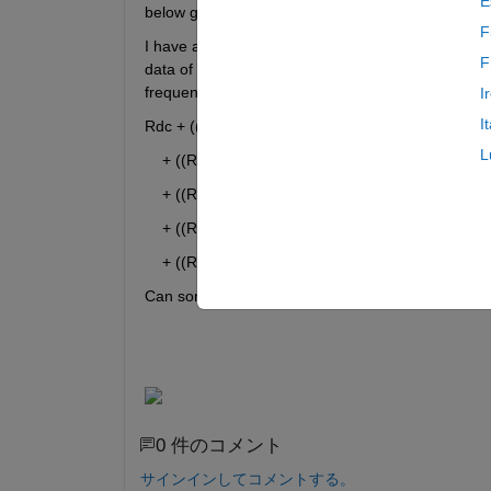
E
below graph. 
F
I have a resistance variation with frequency of a w
F
data of resistance variation with frequency is atta
frequency).
I
I
Rdc + ((R1*(2*3.1416*f*L1)^2)/(R1^2+(2*3.1416*f
L
    + ((R2*(2*3.1416*f*L2)^2)/(R2^2+(2*3.1416*f*L
    + ((R3*(2*3.1416*f*L3)^2)/(R3^2+(2*3.1416*f*L
    + ((R4*(2*3.1416*f*L4)^2)/(R4^2+(2*3.1416*f*L
    + ((R5*(2*3.1416*f*L5)^2)/(R2^5+(2*3.1416*f*L
Can somebody help with how to go about fitting thi
0 件のコメント
サインインしてコメントする。