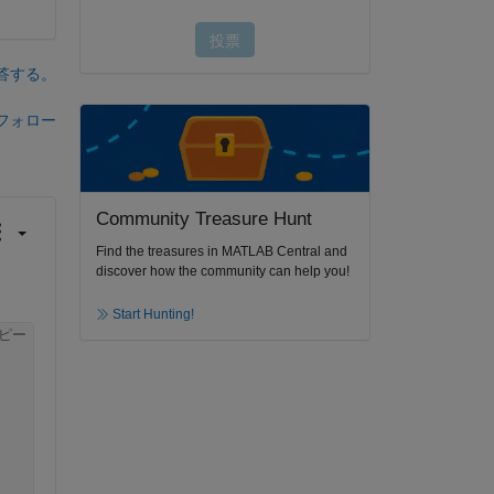
答する。
フォロー
Community Treasure Hunt
Find the treasures in MATLAB Central and
discover how the community can help you!
Start Hunting!
ピー