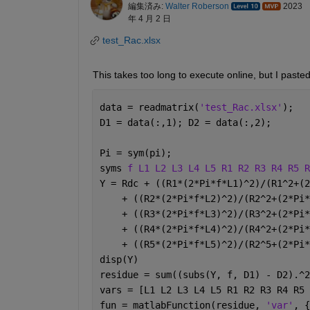
編集済み:
Walter Roberson
2023
年 4 月 2 日
test_Rac.xlsx
This takes too long to execute online, but I pasted 
data = readmatrix(
'test_Rac.xlsx'
);
D1 = data(:,1); D2 = data(:,2);
Pi = sym(pi);
syms 
f L1 L2 L3 L4 L5 R1 R2 R3 R4 R5 R
Y = Rdc + ((R1*(2*Pi*f*L1)^2)/(R1^2+(2
    + ((R2*(2*Pi*f*L2)^2)/(R2^2+(2*Pi*
    + ((R3*(2*Pi*f*L3)^2)/(R3^2+(2*Pi*
    + ((R4*(2*Pi*f*L4)^2)/(R4^2+(2*Pi*
    + ((R5*(2*Pi*f*L5)^2)/(R2^5+(2*Pi*
disp(Y)
residue = sum((subs(Y, f, D1) - D2).^2
vars = [L1 L2 L3 L4 L5 R1 R2 R3 R4 R5 
fun = matlabFunction(residue, 
'var'
, {