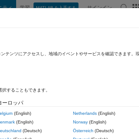
ニティ
学習
サインイン
MATLAB を入手する
hat Playground
ディスカッション
コンテスト
ブログ
投稿
B に関する FAQ
その他
たコンテンツにアクセスし、地域のイベントやサービスを確認できます。
2023 4 月 3 に更新
5 ビュー (30 日間)
を選択することもできます。
ヨーロッパ
0 投票
elgium
(English)
Netherlands
(English)
enmark
(English)
Norway
(English)
eutschland
(Deutsch)
Österreich
(Deutsch)
 the matlab curve fitting tool, but the tool is way off in its fit as shown in