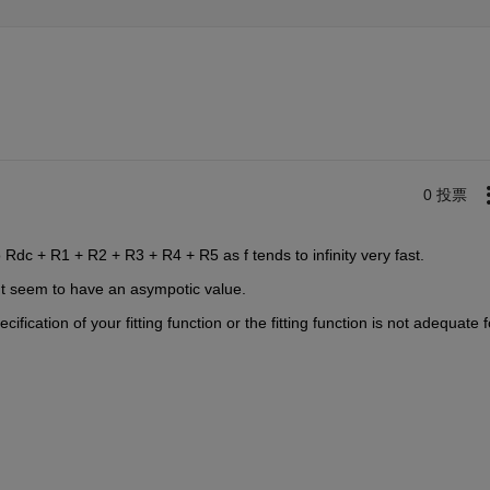
0 投票
o Rdc + R1 + R2 + R3 + R4 + R5 as f tends to infinity very fast.
n't seem to have an asympotic value.
ication of your fitting function or the fitting function is not adequate fo