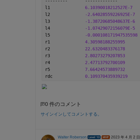
---------	-------------        
l1       	
6.10390018212527E-7
l2       	
-2.64028559226925E-7 
l3       	
-1.38720685048637E-6 
l4       	
-1.07429072156079E-5 
l5       	
-0.000108171947535598
r1       	
4.30598188255995
r2       	
22.6320483376178
r3       	
2.80273279207853
r4       	
2.47713792700109
r5       	
7.66424573889732
rdc      	
0.109370435939219
0 件のコメント
サインインしてコメントする。
Walter Roberson
2023 年 4 月 2 日