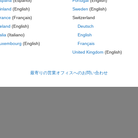
spaña
(Español)
Portugal
(English)
inland
(English)
Sweden
(English)
inding and I want to fit that to a custom equation which is given below. 
rance
(Français)
Switzerland
ched with this message i excel format (where R is resistance and f is 
reland
(English)
Deutsch
talia
(Italiano)
English
*L1)^2))
uxembourg
(English)
Français
2)^2))
United Kingdom
(English)
3)^2))
4)^2))
最寄りの営業オフィスへのお問い合わせ
5)^2))
s equation to the data.