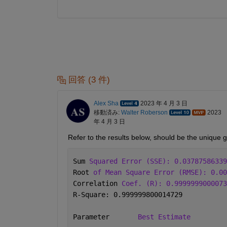
回答 (3 件)
Alex Sha
2023 年 4 月 3 日
移動済み:
Walter Roberson
2023
年 4 月 3 日
Refer to the results below, should be the unique g
Sum 
Squared Error (SSE): 0.03787586339
Root 
of Mean Square Error (RMSE): 0.00
Correlation 
Coef. (R): 0.9999999000073
R-Square: 0.999999800014729
Parameter	
Best Estimate