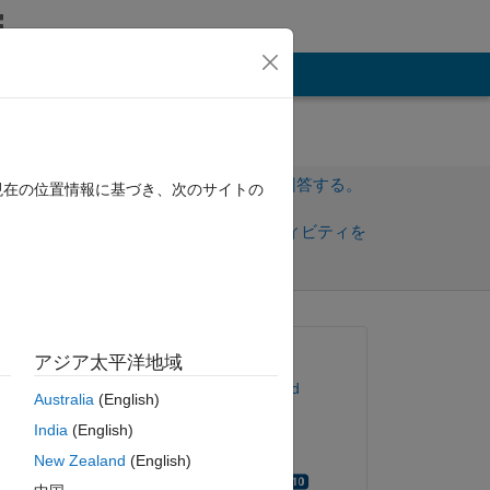
その他
サインインしてこの質問に回答する。
現在の位置情報に基づき、次のサイトの
共
サインインしてアクティビティを
有
フォロー
質問済み:
アジア太平洋地域
Vijaymahantesh Surkod
Australia
(English)
2023 年 4 月 2 日
India
(English)
移動済み:
New Zealand
(English)
 
Walter Roberson