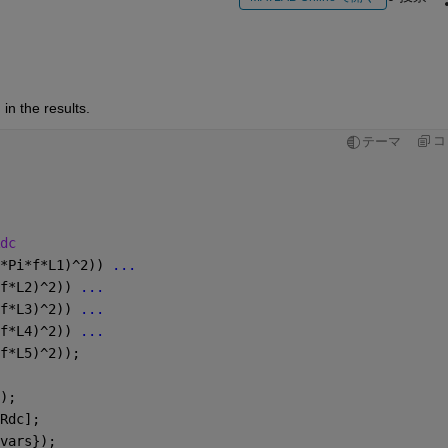
in the results.
コ
テーマ
dc
*Pi*f*L1)^2)) 
...
f*L2)^2)) 
...
f*L3)^2)) 
...
f*L4)^2)) 
...
f*L5)^2));
);
Rdc];
vars});