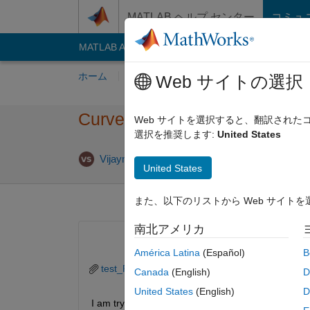
コンテンツへスキップ
MATLAB ヘルプ センター
コミュ
MATLAB Answers
File Exchange
Cody
AI C
ホーム
質問する
回答
閲覧
MATLA
Web サイトの選択
Curve fitting the data series
Web サイトを選択すると、翻訳され
選択を推奨します:
United States
Vijaymahantesh Surkod
2023 4 月 2
3 回答
United States
また、以下のリストから Web サイト
南北アメリカ
América Latina
(Español)
B
test_Rac.xlsx
Canada
(English)
D
United States
(English)
D
I am trying to fit the curve to the custom equation in