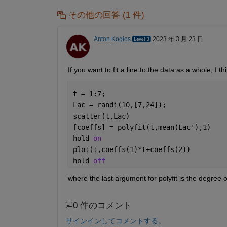
その他の回答 (1 件)
Anton Kogios
2023 年 3 月 23 日
If you want to fit a line to the data as a whole, I t
t = 1:7;
Lac = randi(10,[7,24]);
scatter(t,Lac)
[coeffs] = polyfit(t,mean(Lac'),1)
hold 
on
plot(t,coeffs(1)*t+coeffs(2))
hold 
off
where the last argument for polyfit is the degree of
0 件のコメント
サインインしてコメントする。