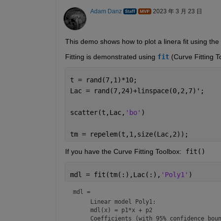
Adam Danz
2023 年 3 月 23 日
This demo shows how to plot a linera fit using the 
Fitting is demonstrated using 
fit
 (Curve Fitting T
t = rand(7,1)*10; 
Lac = rand(7,24)+linspace(0,2,7)'; 
scatter(t,Lac,
'bo'
)
tm = repelem(t,1,size(Lac,2));
If you have the Curve Fitting Toolbox:  
fit()
mdl = fit(tm(:),Lac(:),
'Poly1'
)
mdl = 
     Linear model Poly1:

     mdl(x) = p1*x + p2

     Coefficients (with 95% confidence boun