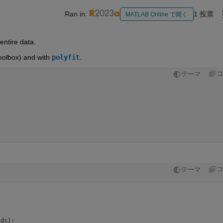
Ran in:
1 投票
MATLAB Online で開く
entire data.
oolbox) and with 
polyfit
.  
コ
テーマ
コ
テーマ
ds):
