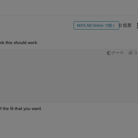
0 投票
MATLAB Online で開く
hink this should work:
コ
テーマ
 the fit that you want.