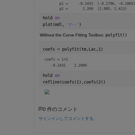
       p1 =     -0.1431  (-0.1796, -0.1065)
       p2 =       2.209  (2.005, 2.413)
hold 
on
plot(mdl, 
'r--'
)
Without the Curve Fitting Toolbox: 
polyfit()
coefs = polyfit(tm,Lac,1)
coefs =
1×2
hold 
on 
refline(coefs(1),coefs(2))
0 件のコメント
サインインしてコメントする。