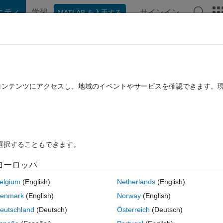
ニティ
学習
サインイン
MATLAB を入手する
hat Playground
ディスカッション
コンテスト
ブログ
投稿
B に関する FAQ
その他
たコンテンツにアクセスし、地域のイベントやサービスを確認できます。
2023 3 月 23 に更新
15 ビュー (30 日間)
を選択することもできます。
ヨーロッパ
0 投票
MATLAB Online で開く
elgium
(English)
Netherlands
(English)
h this code:
enmark
(English)
Norway
(English)
コ
eutschland
(Deutsch)
Österreich
(Deutsch)
テーマ
"B2:Y8"
);