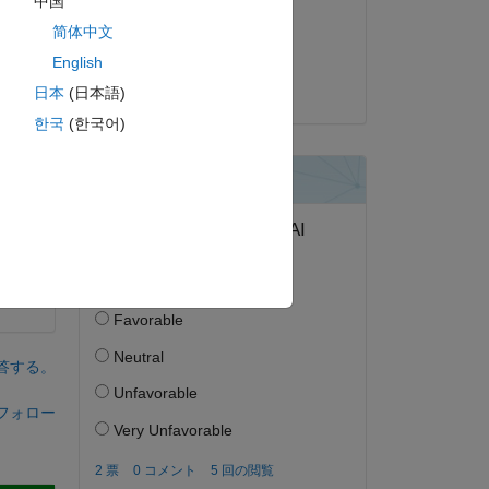
中国
2023 年 3 月 23 日
简体中文
採用済み:
English
Adam Danz
日本
(日本語)
한국
(한국어)
答する。
フォロー