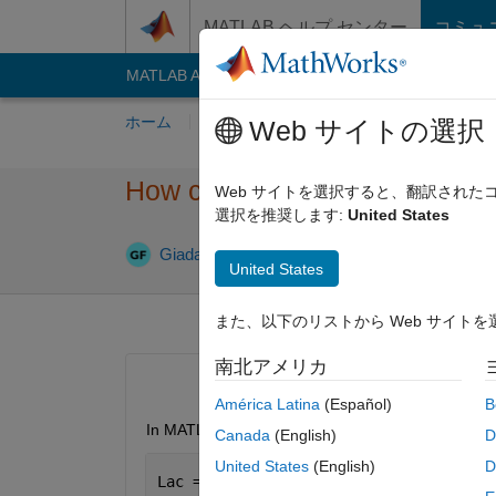
コンテンツへスキップ
MATLAB ヘルプ センター
コミュ
MATLAB Answers
File Exchange
Cody
AI C
ホーム
質問する
回答
閲覧
MATLA
Web サイトの選択
How can I fit a scatter plot?
Web サイトを選択すると、翻訳され
選択を推奨します:
United States
回答採用済み
Giada
2023 3 月 23
2 回答
United States
また、以下のリストから Web サイト
南北アメリカ
América Latina
(Español)
B
In MATLAB, I created a scatter plot of my data wit
Canada
(English)
D
United States
(English)
D
Lac = readmatrix(
"Lac.xlsx"
, 
"Range"
, 