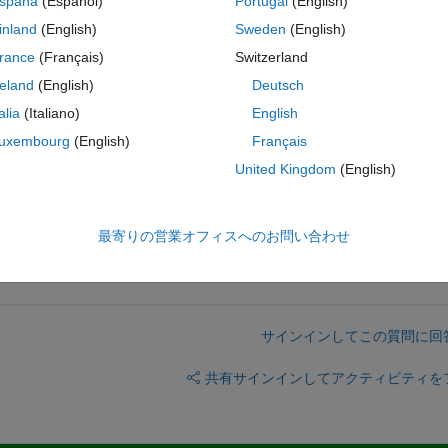
spaña
(Español)
Portugal
(English)
2:A8"
);
inland
(English)
Sweden
(English)
rance
(Français)
Switzerland
.
reland
(English)
Deutsch
ot?
talia
(Italiano)
English
uxembourg
(English)
Français
United Kingdom
(English)
to fit each of the 7 groups individually?
最寄りの営業オフィスへのお問い合わせ
サインインしてこの質問に回
共有
サインインしてアクティビティを