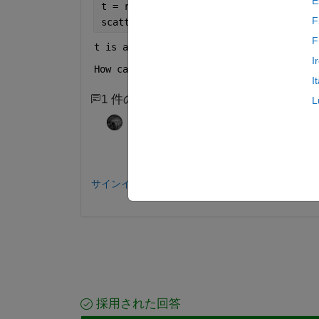
E
t = readmatrix(
"Lac.xlsx"
, 
"Range"
, 
"A
F
scatter(t, Lac)
F
t is a 7x1 matrix; Lac is a 7x24 matrix
I
How can I fit a line to this scatter pl
I
1 件のコメント
L
Adam Danz
2023 年 3 月 23 日
Is your goal to fit all the data together or 
サインインしてコメントする。
採用された回答