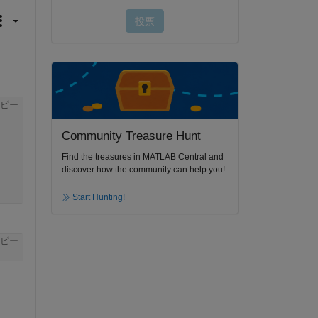
ピー
Community Treasure Hunt
Find the treasures in MATLAB Central and
discover how the community can help you!
Start Hunting!
ピー