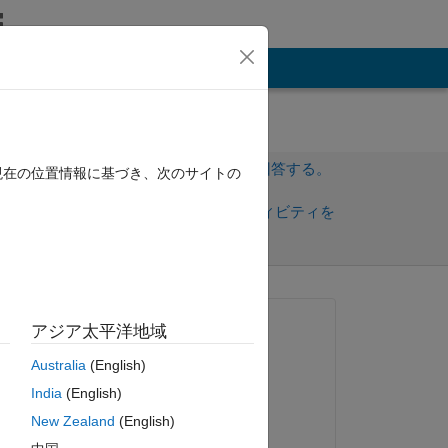
その他
サインインしてこの質問に回答する。
現在の位置情報に基づき、次のサイトの
共
サインインしてアクティビティを
有
フォロー
質問済み:
アジア太平洋地域
Giada
Australia
(English)
2023 年 3 月 23 日
India
(English)
回答済み:
ピー
New Zealand
(English)
Adam Danz