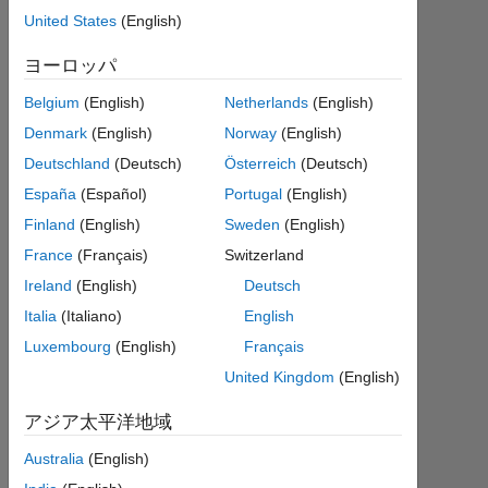
Acri
United States
(English)
2022
ヨーロッパ
11
月
Belgium
(English)
Netherlands
(English)
10
Denmark
(English)
Norway
(English)
1
Deutschland
(Deutsch)
Österreich
(Deutsch)
回
España
(Español)
Portugal
(English)
答
Finland
(English)
Sweden
(English)
回
France
(Français)
Switzerland
答
Ireland
(English)
Deutsch
採
Italia
(Italiano)
English
用
済
Luxembourg
(English)
Français
み
United Kingdom
(English)
2022
アジア太平洋地域
11
Australia
(English)
月
10