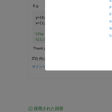
E
E.g
F
F
y=[0;1;2;3;4];
I
x=[1;1;2;2;2];
I
%The results should be two vectors, on
L
%[2;3;4]
Thank you!
0 件のコメント
サインインしてコメントする。
採用された回答