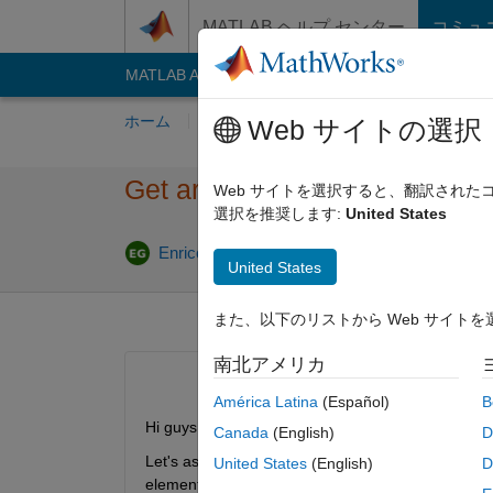
コンテンツへスキップ
MATLAB ヘルプ センター
コミュ
MATLAB Answers
File Exchange
Cody
AI C
ホーム
質問する
回答
閲覧
MATLA
Web サイトの選択
Get array of elements based o
Web サイトを選択すると、翻訳され
選択を推奨します:
United States
Enrico Gambini
2022 9 月 9
2 回答
United States
また、以下のリストから Web サイト
南北アメリカ
América Latina
(Español)
B
Hi guys!
Canada
(English)
D
Let's assume that you have 2 Nx1 arrays "y" and "x"
United States
(English)
D
elements of x?