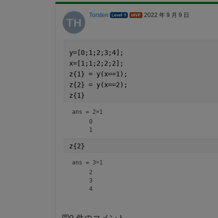
Torsten
2022 年 9 月 9 日
y=[0;1;2;3;4];
x=[1;1;2;2;2];
z{1} = y(x==1);
z{2} = y(x==2);
z{1}
ans =
2×1
     0

z{2}
ans =
3×1
     2

     3
