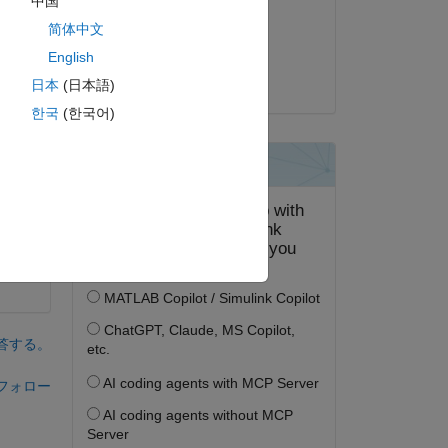
中国
2022 年 9 月 9 日
简体中文
採用済み:
ピー
English
Torsten
日本
(日本語)
한국
(한국어)
ning
答する。
フォロー