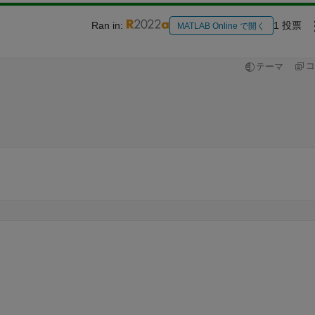
Ran in:
1 投票
MATLAB Online で開く
コ
テーマ