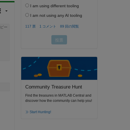
ピー
Community Treasure Hunt
Find the treasures in MATLAB Central and
discover how the community can help you!
Start Hunting!