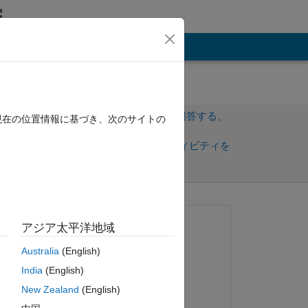
その他
サインインしてこの質問に回答する。
現在の位置情報に基づき、次のサイトの
共
サインインしてアクティビティを
有
フォロー
質問済み:
アジア太平洋地域
Enrico Gambini
Australia
(English)
2022 年 9 月 9 日
India
(English)
回答済み:
ue 
New Zealand
(English)
Matt J