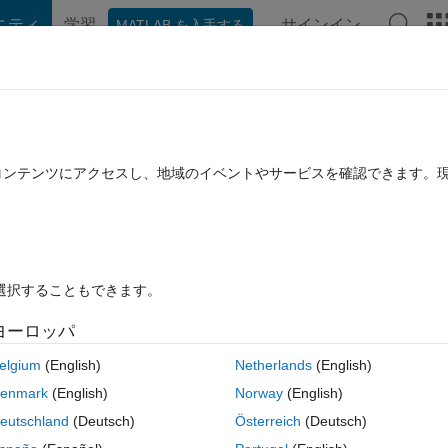
ニティ
学習
サインイン
MATLAB を入手する
hat Playground
ディスカッション
コンテスト
ブログ
投稿
B に関する FAQ
その他
n occurrences of another vector
たコンテンツにアクセスし、地域のイベントやサービスを確認できます。
回答採用済み
2022 9 月 9 に更新
9 ビュー (30 日間)
を選択することもできます。
ヨーロッパ
0 投票
MATLAB Online で開く
elgium
(English)
Netherlands
(English)
enmark
(English)
Norway
(English)
, is there a way to find all the elements of y corresponding to the uniq
eutschland
(Deutsch)
Österreich
(Deutsch)