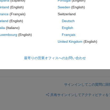
spaña
(Español)
Portugal
(English)
inland
(English)
Sweden
(English)
コ
テーマ
rance
(Français)
Switzerland
reland
(English)
Deutsch
talia
(Italiano)
English
e containing the elements [0;1] and the other one contai
uxembourg
(English)
Français
United Kingdom
(English)
最寄りの営業オフィスへのお問い合わせ
サインインしてこの質問に回
共有
サインインしてアクティビティを