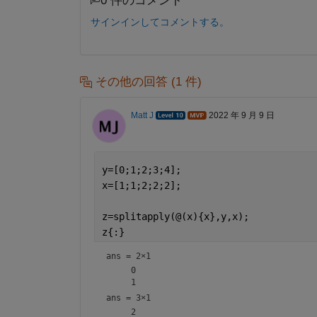
0 件のコメント
サインインしてコメントする。
その他の回答 (1 件)
Matt J
2022 年 9 月 9 日
y=[0;1;2;3;4];
x=[1;1;2;2;2];
z=splitapply(@(x){x},y,x);
z{:}
ans =
2×1
     0

ans =
3×1
     2
