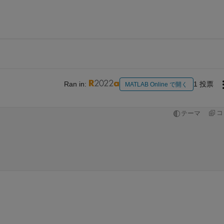
Ran in:
1 投票
MATLAB Online で開く
コ
テーマ