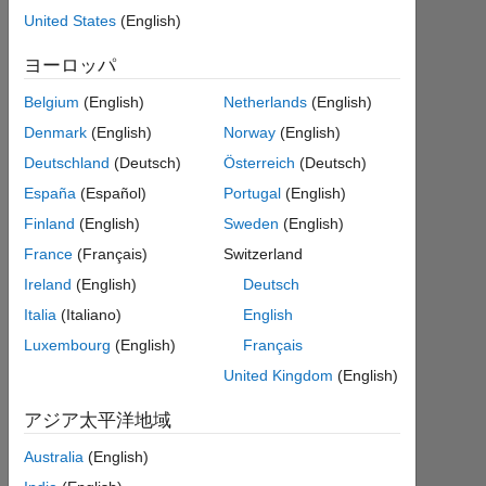
Scigliani
United States
(English)
2022
4 月
ヨーロッパ
29
2
Belgium
(English)
Netherlands
(English)
回
Denmark
(English)
Norway
(English)
答
Deutschland
(Deutsch)
Österreich
(Deutsch)
España
(Español)
Portugal
(English)
回
答
Finland
(English)
Sweden
(English)
採
France
(Français)
Switzerland
用
Ireland
(English)
Deutsch
済
Italia
(Italiano)
English
み
Luxembourg
(English)
Français
2022
United Kingdom
(English)
5 月
9 に
アジア太平洋地域
更新
Australia
(English)
19
ビ