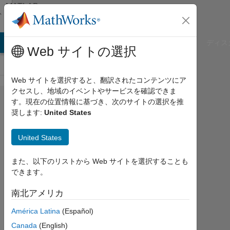
コンテンツへスキップ
MATLAB
Answers
B Answers
File Exchange
Cody
AI Chat Playground
ディス
Web サイトの選択
Web サイトを選択すると、翻訳されたコンテンツにア
クセスし、地域のイベントやサービスを確認できま
The longest
す。現在の位置情報に基づき、次のサイトの選択を推
奨します:
United States
consecutive
values in a
United States
vector and
the position
また、以下のリストから Web サイトを選択することも
できます。
at which it
starts and
南北アメリカ
ends
América Latina
(Español)
Canada
(English)