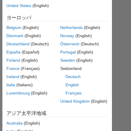
Yaser
United States
(English)
Khojah
ヨーロッパ
2021
Belgium
(English)
Netherlands
(English)
10
月
Denmark
(English)
Norway
(English)
13
Deutschland
(Deutsch)
Österreich
(Deutsch)
3
España
(Español)
Portugal
(English)
回
Finland
(English)
Sweden
(English)
答
France
(Français)
Switzerland
回
Ireland
(English)
Deutsch
答
Italia
(Italiano)
English
採
Luxembourg
(English)
Français
用
済
United Kingdom
(English)
み
アジア太平洋地域
2021
Australia
(English)
10