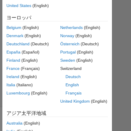
1
United States
(English)
回
答
ヨーロッパ
Belgium
(English)
Netherlands
(English)
2021
8 月
Denmark
(English)
Norway
(English)
24
Deutschland
(Deutsch)
Österreich
(Deutsch)
に更
España
(Español)
Portugal
(English)
新
16
Finland
(English)
Sweden
(English)
ビ
France
(Français)
Switzerland
ュ
Ireland
(English)
Deutsch
ー
Italia
(Italiano)
English
(30
日
Luxembourg
(English)
Français
間)
United Kingdom
(English)
アジア太平洋地域
Australia
(English)