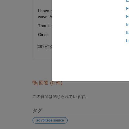
E
F
I have rigged up a simple circuit consisting of ac 
F
wave. As i increase the run time the voltage across
I
Thanking you
I
Girish
L
0 件のコメント
回答 (0 件)
この質問は閉じられています。
タグ
ac voltage source