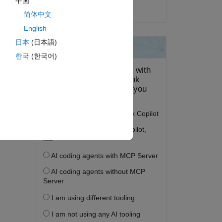
中国
2023 年 2 月 2 日
简体中文
English
日本
(日本語)
한국
(한국어)
フォロー