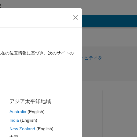
その他
010B
現在の位置情報に基づき、次のサイトの
共
サインインしてアクティビティを
有
フォロー
質問済み:
アジア太平洋地域
Girisha Joshi
Australia
(English)
2014 年 3 月 10 日
India
(English)
閉鎖済み:
New Zealand
(English)
Sabin