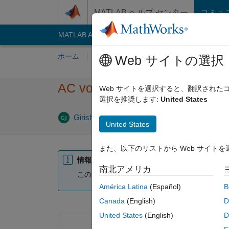
コンテンツへスキップ
MATLAB ヘルプ センター
コミュ
MATLAB Answers
File Exchange
Cody
AI C
ホーム
質問する
回答
閲覧
MATLA
Web サイトの選択
AC voltage source is not givi
Web サイトを選択すると、翻訳され
選択を推奨します:
United States
Girisha Joshi
2014 3 月 10
0 回答
2023 
United States
また、以下のリストから Web サイト
情報
南北アメリカ
この質問は閉じられています。 編集または回
América Latina
(Español)
B
Canada
(English)
D
United States
(English)
D