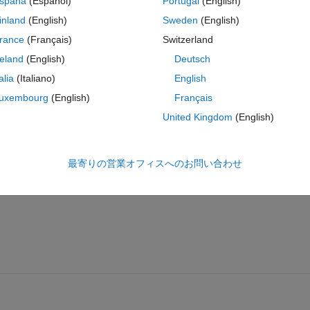
spaña
(Español)
Portugal
(English)
inland
(English)
Sweden
(English)
voltage source and a resistor. For run time 20ms i am getting pure sine 
rance
(Français)
Switzerland
 the resistor gets distorted. Please help me in this regard....
reland
(English)
Deutsch
talia
(Italiano)
English
uxembourg
(English)
Français
United Kingdom
(English)
最寄りの営業オフィスへのお問い合わせ
共有
サインインしてアクティビティを