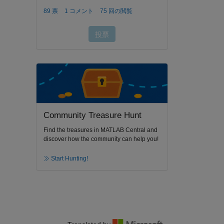
Community Treasure Hunt
Find the treasures in MATLAB Central and
discover how the community can help you!
Start Hunting!