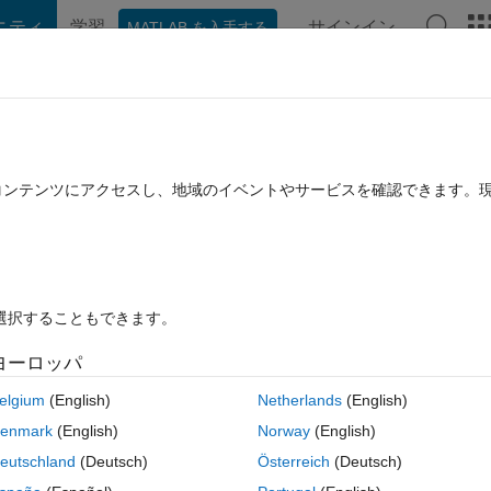
ニティ
学習
サインイン
MATLAB を入手する
hat Playground
ディスカッション
コンテスト
ブログ
投稿
B に関する FAQ
その他
ng sinusoidal output in matlab version 2
たコンテンツにアクセスし、地域のイベントやサービスを確認できます。
2 月 2 に更新
4 ビュー (30 日間)
を選択することもできます。
ヨーロッパ
答するには再度開いてください。
elgium
(English)
Netherlands
(English)
enmark
(English)
Norway
(English)
eutschland
(Deutsch)
Österreich
(Deutsch)
0 投票