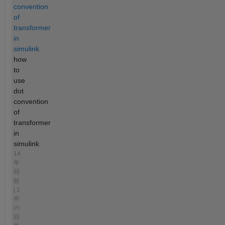
convention
of
transformer
in
simulink
how
to
use
dot
convention
of
transformer
in
simulink
14
年
弱
前
| 1
件
の
回