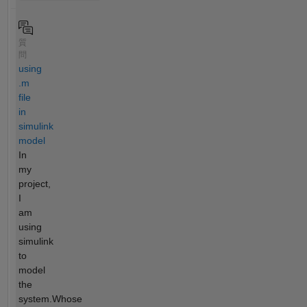
質
問
using
.m
file
in
simulink
model
In
my
project,
I
am
using
simulink
to
model
the
system.Whose