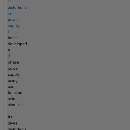
問
distortions
in
power
supply
i
have
developed
a
3
phase
power
supply
using
cos
function
using
simulink
.
Its
gives
distortions