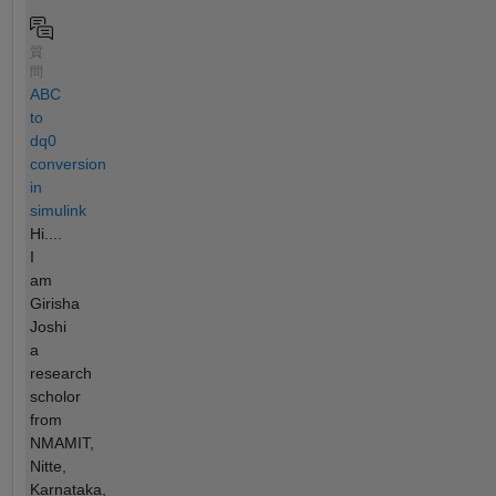
質
問
ABC
to
dq0
conversion
in
simulink
Hi....
I
am
Girisha
Joshi
a
research
scholor
from
NMAMIT,
Nitte,
Karnataka,