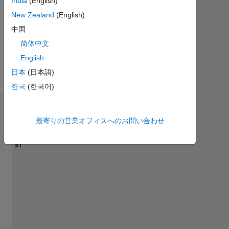
India
(English)
セ
ー
New Zealand
(English)
ジ
Designation:
中国
Lecturer
さ
简体中文
working
ら
English
on
に
electrical
日本
(日本語)
表
machine
示
한국
(한국어)
simulation
using
ダッシュボード
simulink
最寄りの営業オフィスへのお問い合わせ
Professional
統
Interests:
計
Electrical
machines
MATLAB Answers
and
control
-2
-1
5
4
systems
3