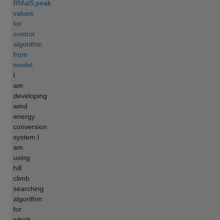
RMalS,peak
values
for
control
algorithm
from
model.
I
am
developing
wind
energy
conversion
system.I
am
using
hill
climb
searching
algorithm
for
which