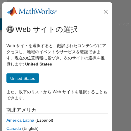
コンテンツへスキップ
Community
Profile
B Answers
File Exchange
Cody
AI Chat Playground
ディス
Web サイトの選択
Web サイトを選択すると、翻訳されたコンテンツにア
クセスし、地域のイベントやサービスを確認できま
Girisha
す。現在の位置情報に基づき、次のサイトの選択を推
奨します:
United States
Joshi
St.
United States
Joseph
また、以下のリストから Web サイトを選択することも
engineering
できます。
Cllege
南北アメリカ
Last
seen:
América Latina
(Español)
約5
Canada
(English)
年 前