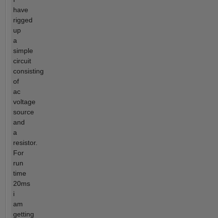
have
rigged
up
a
simple
circuit
consisting
of
ac
voltage
source
and
a
resistor.
For
run
time
20ms
i
am
getting