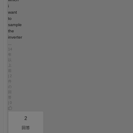
i
want
to
sample
the
inverter
...
14
年
以
上
前
| 2
件
の
回
答
| 0
2
回答