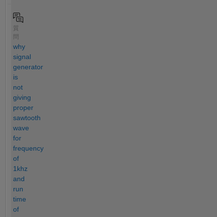
質
問
why
signal
generator
is
not
giving
proper
sawtooth
wave
for
frequency
of
1khz
and
run
time
of