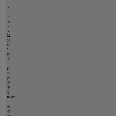
リ
ビ
ュ
ー
シ
ョ
ン
11
質
問
1
回
答
回
答
採
用
率
9.09%
獲
得