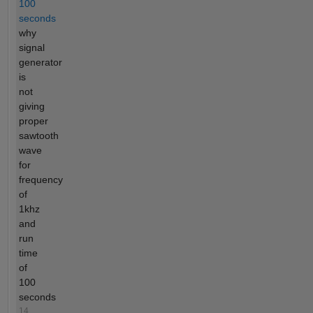
100
seconds
why
signal
generator
is
not
giving
proper
sawtooth
wave
for
frequency
of
1khz
and
run
time
of
100
seconds
14