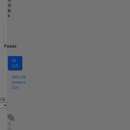
投
票
数
0
Feeds
All
(12)
MATLAB
Answers
(12)
2
方法
質
問