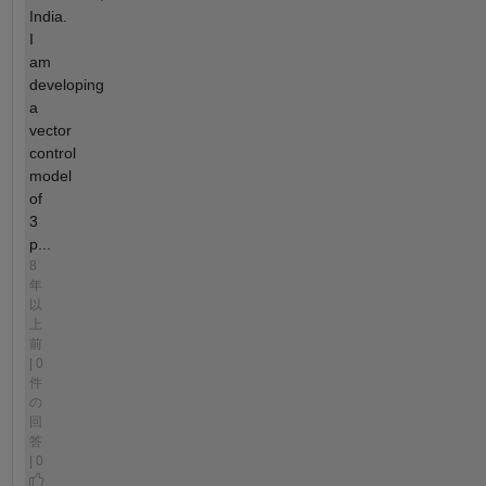
India.
I
am
developing
a
vector
control
model
of
3
p...
8
年
以
上
前
| 0
件
の
回
答
| 0