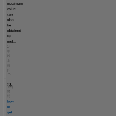
maximum
value
can
also
be
obtained
by
mul...
14
年
以
上
前
| 0
質
問
how
to
get