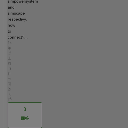
simpowersystem
and
simscape
respectivy.
how
to
connect?...
14
年
以
上
前
| 3
件
の
回
答
| 0
3
回答