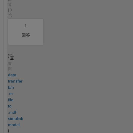
答
| 0
1
回答
質
問
data
transfer
b/n
.m
file
to
.mdl
simulink
model.
I