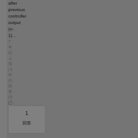
after
previous
controller
output
(n-
1)...
7
年
以
上
前
| 1
件
の
回
答
| 0
1
回答