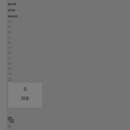
pure
sine
wave....
12
年
以
上
前
| 0
件
の
回
答
| 0
0
回答
質