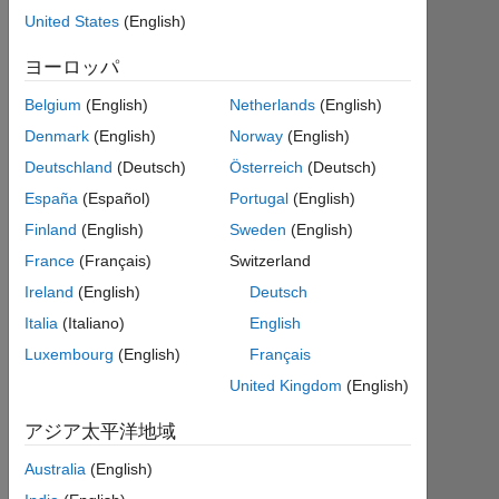
United States
(English)
|
2012
ヨーロッパ
年
か
Belgium
(English)
Netherlands
(English)
ら
Denmark
(English)
Norway
(English)
ア
ク
Deutschland
(Deutsch)
Österreich
(Deutsch)
テ
España
(Español)
Portugal
(English)
ィ
Finland
(English)
Sweden
(English)
ブ
France
(Français)
Switzerland
Followers:
Ireland
(English)
Deutsch
0
Italia
(Italiano)
English
Following:
Luxembourg
(English)
Français
0
United Kingdom
(English)
アジア太平洋地域
Follow
Australia
(English)
メ
ッ