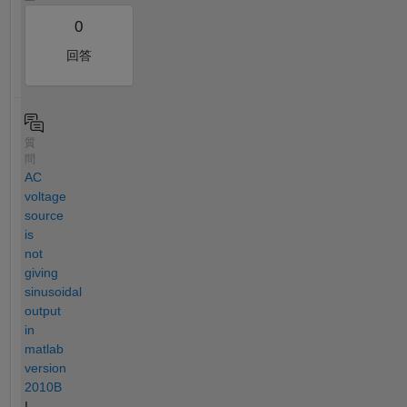
0
回答
質
問
AC
voltage
source
is
not
giving
sinusoidal
output
in
matlab
version
2010B
I