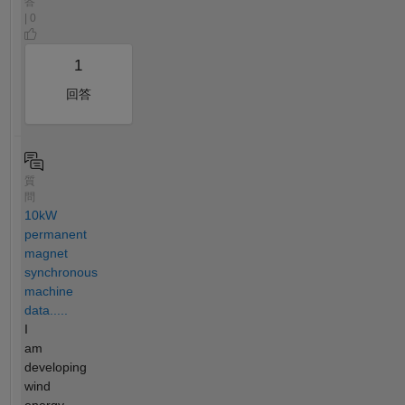
答
| 0
1
回答
質
問
10kW
permanent
magnet
synchronous
machine
data.....
I
am
developing
wind