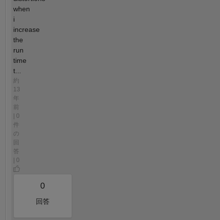
when
i
increase
the
run
time
t...
約
13
年
前
| 0
件
の
回
答
| 0
0
回答