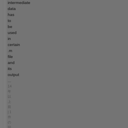
intermediate
data
has
to
be
used
in
certain
.m
file
and
its
output
...
14
年
以
上
前
| 1
件
の
回