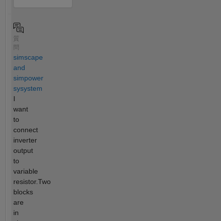
質
問
simscape
and
simpower
sysystem
I
want
to
connect
inverter
output
to
variable
resistor.Two
blocks
are
in