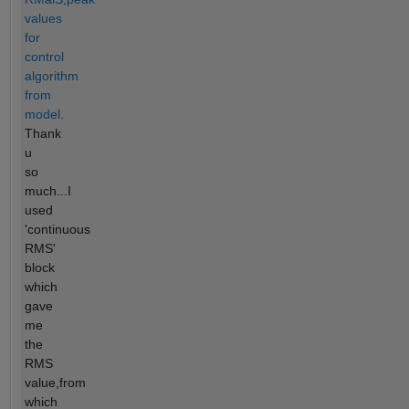
values
for
control
algorithm
from
model.
Thank
u
so
much...I
used
'continuous
RMS'
block
which
gave
me
the
RMS
value,from
which