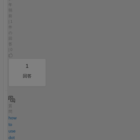
年
弱
前
| 1
件
の
回
答
| 0
1
回答
質
問
how
to
use
dot