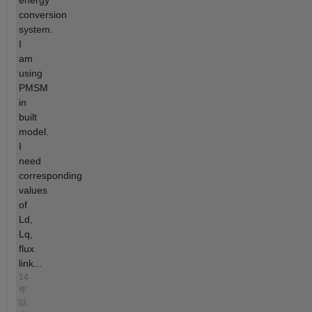
energy
conversion
system.
I
am
using
PMSM
in
built
model.
I
need
corresponding
values
of
Ld,
Lq,
flux
link...
14
年
以