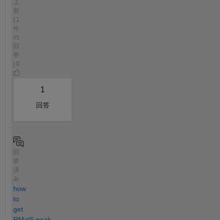
上
前
| 1
件
の
回
答
| 0
1
回答
回
答
済
み
how
to
get
RMalS,peak