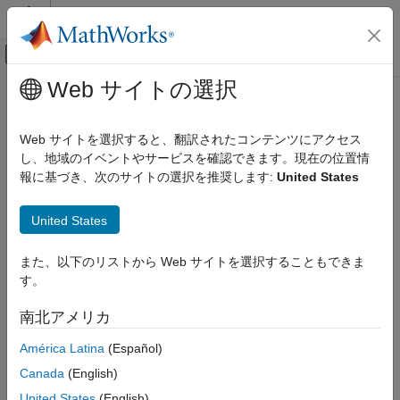
コンテンツへスキップ
MATLAB ヘルプ センター
オフキャンバス ナビゲーション メ
メインコンテンツ
Web サイトの選択
ドキュメンテーションのホーム
Wireless Communications
Web サイトを選択すると、翻訳されたコンテンツにアクセス
カテゴリ
し、地域のイベントやサービスを確認できます。現在の位置情
How useful was this information?
報に基づき、次のサイトの選択を推奨します:
United States
5G Toolbox
Bluetooth Toolbox
United States
Communications Toolbox
LTE Toolbox
また、以下のリストから Web サイトを選択することもできま
す。
Satellite Communications Toolbox
Wireless HDL Toolbox
南北アメリカ
Wireless Network Toolbox
América Latina
(Español)
Wireless Testbench
Canada
(English)
WLAN Toolbox
United States
(English)