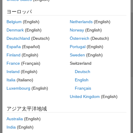
Get Started with WLAN Toolbox
ヨーロッパ
Signal Transmission
Signal Reception
Belgium
(English)
Netherlands
(English)
トラストセンター
商標
プライバシー ポリシー
Propagation Channel Models
Denmark
(English)
Norway
(English)
違法コピー防止
アプリケーション ステータス
お問い合わせ
Link-Level Simulation
Deutschland
(Deutsch)
Österreich
(Deutsch)
© 1994-2026 The MathWorks, Inc.
System-Level Simulation
España
(Español)
Portugal
(English)
Test and Measurement
Finland
(English)
Sweden
(English)
AI, Positioning, and Sensing
Web サイ
日本
France
(Français)
Switzerland
Software-Defined Radio
Code Generation and Deployment
Ireland
(English)
Deutsch
Italia
(Italiano)
English
Luxembourg
(English)
Français
United Kingdom
(English)
アジア太平洋地域
Australia
(English)
India
(English)