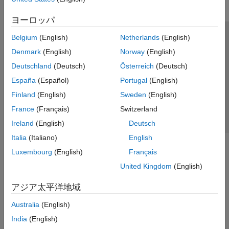
Wireless Network Modeling
Standard-Compliant Network Modeling
ヨーロッパ
Coexistence Modeling
Belgium
(English)
Netherlands
(English)
Mobile Ad Hoc Network Modeling
トラストセンター
商標
プライバシー ポリシー
Logging, Visualization, and Analysis
Denmark
(English)
Norway
(English)
違法コピー防止
アプリケーション ステータス
お問い合わせ
Wireless Testbench
Deutschland
(Deutsch)
Österreich
(Deutsch)
© 1994-2026 The MathWorks, Inc.
WLAN Toolbox
España
(Español)
Portugal
(English)
Finland
(English)
Sweden
(English)
Web サイ
日本
France
(Français)
Switzerland
Ireland
(English)
Deutsch
Italia
(Italiano)
English
Luxembourg
(English)
Français
United Kingdom
(English)
アジア太平洋地域
Australia
(English)
India
(English)