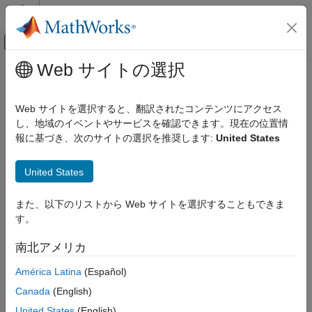
コンテンツへスキップ
MATLAB ヘルプ センター
オフキャンバス ナビゲーション メ
メインコンテンツ
Web サイトの選択
ドキュメンテーションのホーム
Wireless Communications
Web サイトを選択すると、翻訳されたコンテンツにアクセス
カテゴリ
し、地域のイベントやサービスを確認できます。現在の位置情
報に基づき、次のサイトの選択を推奨します:
United States
5G Toolbox
How useful was this information?
Bluetooth Toolbox
United States
Communications Toolbox
LTE Toolbox
また、以下のリストから Web サイトを選択することもできま
す。
Satellite Communications Toolbox
Wireless HDL Toolbox
南北アメリカ
Wireless Network Toolbox
América Latina
(Español)
Get Started with Wireless Network
Canada
(English)
Toolbox
United States
(English)