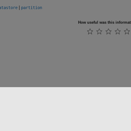
|
atastore
partition
How useful was this informa
法コピー防止
アプリケーション ステータス
お問い合わせ