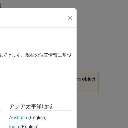
Answers
確認できます。現在の位置情報に基づ
nded. Instead, use the
object
imageDatastore
 History
.
アジア太平洋地域
Australia
(English)
India
(English)