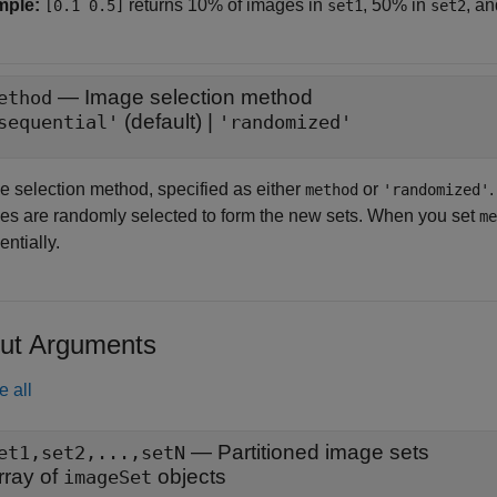
mple:
returns 10% of images in
, 50% in
, a
[0.1 0.5]
set1
set2
—
Image selection method
ethod
(default) |
sequential'
'randomized'
e selection method, specified as either
or
method
'randomized'
es are randomly selected to form the new sets. When you set
me
ntially.
ut Arguments
e all
— Partitioned image sets
et1,set2,...,setN
rray of
objects
imageSet