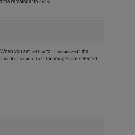
nd the remainder in
.
set3
. When you set
to
the
method
'randomized'
to
the images are selected
thod
'sequential'