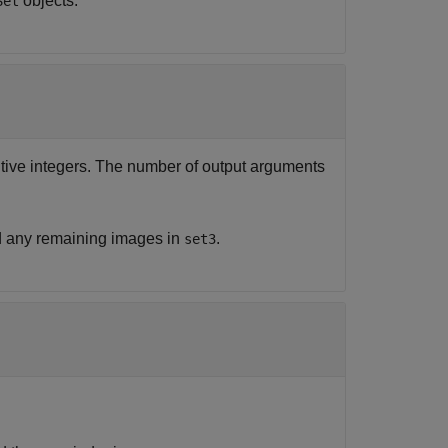
objects.
Set
sitive integers. The number of output arguments
d any remaining images in
.
set3