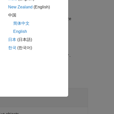
New Zealand
(English)
中国
ut image set,
, into subsets of size
imgSet
简体中文
English
he input image set,
, in terms of
imgSet
日本
(日本語)
한국
(한국어)
a method,
or
.
'sequential'
'randomized'