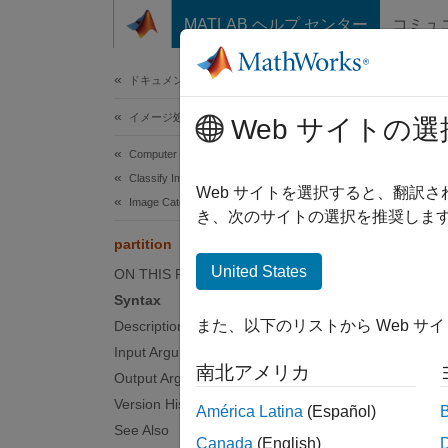
コンテンツへスキップ
MATLAB ヘルプ センター
コミュ
ドキュメ
ドキュメンテーションのホーム
イメージ処理とコンピューター ビジョン
part
Web サイトの選
Computer Vision Toolbox
Classify Images and Videos
(Remov
Web サイトを選択すると、翻訳
Image Category Classification
き、次のサイトの選択を推奨します
collaps
partition
United States
ON THIS PAGE
T
Syntax
a
また、以下のリストから Web サ
Description
Input Arguments
Synt
南北アメリカ
Output Arguments
Version History
[set1,
América Latina
(Español)
See Also
[set1,
Canada
(English)