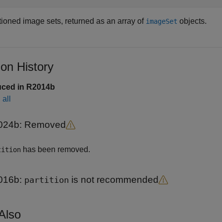
tioned image sets, returned as an array of
objects.
imageSet
ion History
uced in R2014b
all
024b:
Removed
has been removed.
tition
016b:
is not recommended
partition
Also