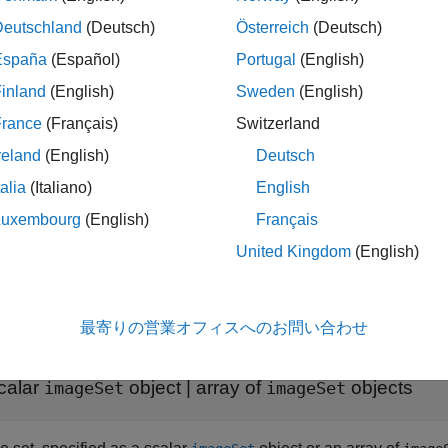
set2,...,setN] = partition(
___
,method)
ription
Deutschland
(Deutsch)
Österreich
(Deutsch)
España
(Español)
Portugal
(English)
partitions the inp
] = partition(
,
)
et2,...,setN
imgSet
groupSizes
inland
(English)
Sweden
(English)
.
izes
France
(Français)
Switzerland
partitions t
] = partition(
,
)
et2,...,setN
imgSet
groupPercentages
reland
(English)
Deutsch
tages.
talia
(Italiano)
English
additionally specifies 
] = partition(
___
,
)
Luxembourg
(English)
Français
et2,...,setN
method
United Kingdom
(English)
t Arguments
e all
最寄りの営業オフィスへのお問い合わせ
—
Image set
mgSet
calar
object
|
array of
objects
imageSet
imageSet