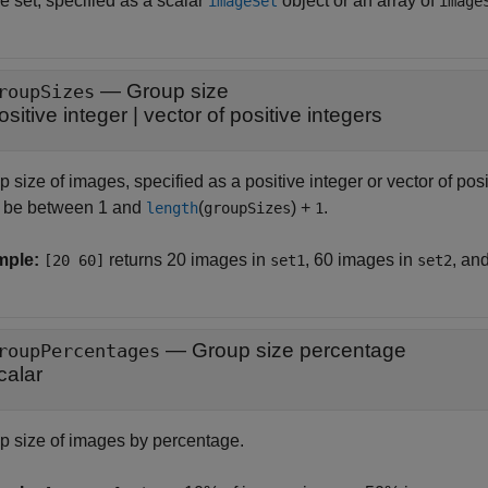
e set, specified as a scalar
object or an array of
imageSet
image
—
Group size
roupSizes
ositive integer
|
vector of positive integers
 size of images, specified as a positive integer or vector of po
 be between 1 and
(
) +
.
length
groupSizes
1
mple:
returns 20 images in
, 60 images in
, an
[20 60]
set1
set2
—
Group size percentage
roupPercentages
calar
p size of images by percentage.