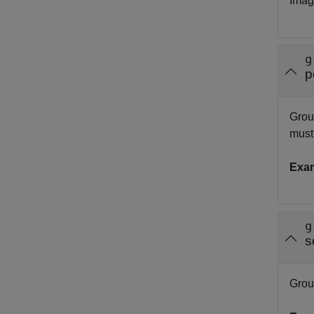
Imag
g
p
Group
must
Exa
g
s
Grou