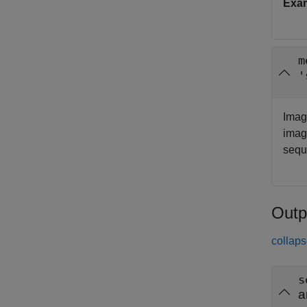
Exa
m
'
Imag
imag
seque
Outp
collaps
s
a