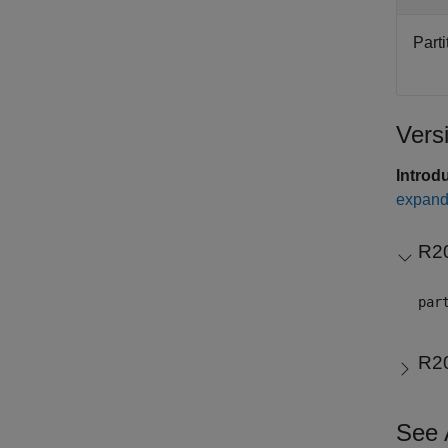
Parti
Vers
Introd
expand 
R2
par
R2
See 