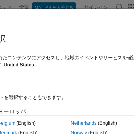
ニティ
学習
サインイン
MATLAB を入手する
ンテーション
例
関数
ブロック
アプリ
Videos
ition
択
ed) Divide image set into subsets
されたコンテンツにアクセスし、地域のイベントやサービスを
:
United States
e all in page
he
function of the
object is not recomme
partition
imageSet
nd its
function. For more information, see
Version
partition
イトを選択することもできます。
ax
ヨーロッパ
set2,...,setN] = partition(imgSet,groupSizes)
Belgium
(English)
Netherlands
(English)
set2,...,setN] = partition(imgSet,groupPercentages)
Denmark
(English)
Norway
(English)