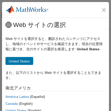
コンテンツへスキップ
MATLAB ヘルプ センター
オフキャンバス ナビゲーション メ
メインコンテンツ
Web サイトの選択
ドキュメンテーションのホーム
このページは機械翻訳を使用して翻訳されました。最新版の英語
を参照するには、ここをクリックします。
テストと計測
Web サイトを選択すると、翻訳されたコンテンツにアクセス
し、地域のイベントやサービスを確認できます。現在の位置情
Read Last Field Entry Age
ThingSpeak
報に基づき、次のサイトの選択を推奨します:
United States
チャネルからデータを読み取る
HTTP GETでフィールドの最後のエントリからの秒数を読み取る
ThingSpeak
United States
APIリファレンス
要求
REST API
また、以下のリストから Web サイトを選択することもできま
す。
HTTPメソッド
Read Last Field Entry Age
GET
南北アメリカ
項目一覧
要求
URL
América Latina
(Español)
応答
Canada
(English)
https://api.thingspeak.com/channels/
/fields/
<channel_id>
<f
参考
/last_data_age.
ield_id>
<format>
United States
(English)