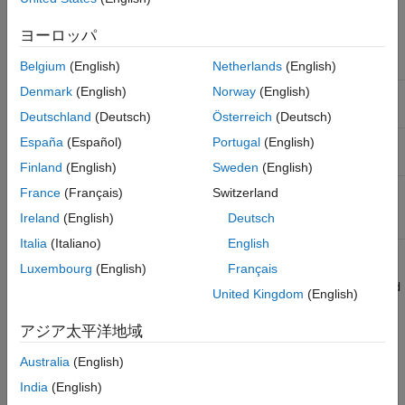
URLパラメーター
ヨーロッパ
名前
説明
Belgium
(English)
Netherlands
(English)
Denmark
(English)
Norway
(English)
(必須) 関心のあるチャネルのチャネルID。
<channel_id>
Deutschland
(Deutsch)
Österreich
(Deutsch)
(必須) 対象フィールドのフィールド ID。
España
(Español)
Portugal
(English)
<field_id>
Finland
(English)
Sweden
(English)
(必須) HTTP 応答の形式。
、
、
json
xml
<format>
France
(Français)
Switzerland
、または
として指定されます。
csv
txt
Ireland
(English)
Deutsch
Italia
(Italiano)
English
例:
Luxembourg
(English)
Français
https://api.thingspeak.com/channels/266256/fields/2/last_d
United Kingdom
(English)
ata_age.json
アジア太平洋地域
クエリ文字列パラメーター
Australia
(English)
この要求に使用できるパラメーターはありません。
India
(English)