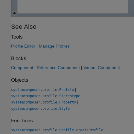
See Also
Tools
Profile Editor
|
Manage Profiles
Blocks
Component
|
Reference Component
|
Variant Component
Objects
|
systemcomposer.profile.Profile
|
systemcomposer.profile.Stereotype
|
systemcomposer.profile.Property
systemcomposer.profile.Style
Functions
|
systemcomposer.profile.Profile.createProfile