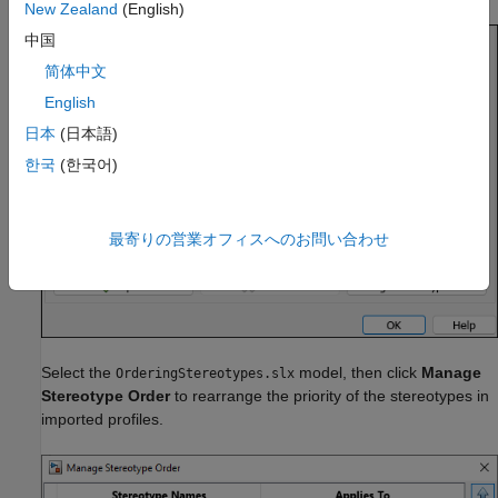
New Zealand
(English)
中国
简体中文
English
日本
(日本語)
한국
(한국어)
最寄りの営業オフィスへのお問い合わせ
Select the
model, then click
Manage
OrderingStereotypes.slx
Stereotype Order
to rearrange the priority of the stereotypes in
imported profiles.