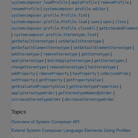
|
|
|
systemcomposer.loadProfile
applyProfile
removeProfile
|
|
renameProfile
systemcomposer.profile.editor
|
systemcomposer.profile.Profile.find
|
|
|
|
systemcomposer.profile.Profile.load
save
open
close
|
systemcomposer.profile.Profile.closeAll
getExtendedElement
|
|
systemcomposer.profile.Stereotype.find
|
|
getDefaultStereotype
setDefaultStereotype
|
|
getDefaultElementStereotype
setDefaultElementStereotype
|
|
|
addStereotype
removeStereotype
getStereotype
|
|
|
applyStereotype
batchApplyStereotype
getStereotypes
|
|
|
changeStereotype
removeStereotype
hasStereotype
|
|
|
|
addProperty
removeProperty
hasProperty
isDerivedFrom
|
|
|
setProperty
getProperty
getPropertyValue
|
|
getEvaluatedPropertyValue
getStereotypeProperties
|
|
applyStereotypeOrder
getStereotypeNamesByOrder
|
increaseStereotypeOrder
decreaseStereotypeOrder
Topics
Overview of System Composer API
Extend System Composer Language Elements Using Profiles