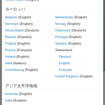
ヨーロッパ
Belgium
(English)
Netherlands
(English)
Denmark
(English)
Norway
(English)
Deutschland
(Deutsch)
Österreich
(Deutsch)
España
(Español)
Portugal
(English)
Finland
(English)
Sweden
(English)
France
(Français)
Switzerland
Ireland
(English)
Deutsch
Italia
(Italiano)
English
Luxembourg
(English)
Français
United Kingdom
(English)
The
component has the
,
, and
stereotypes
Door
Green
Red
Blue
applied. Since the
stereotype is first in priority, the color of
Green
アジア太平洋地域
the component is green.
Australia
(English)
To open the
Manage Profiles
tool, navigate to
Modeling
>
India
(English)
Profile Editor
>
Manage
.