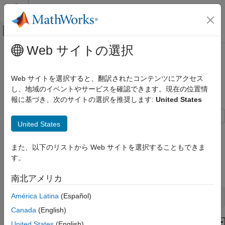
コンテンツへスキップ
MATLAB ヘルプ センター
オフキャンバス ナビゲーション メ
メインコンテンツ
Web サイトの選択
ドキュメンテーションのホーム
Change Stereotype Order Using
システムズ エンジニアリング
Manage Profiles Tool
Web サイトを選択すると、翻訳されたコンテンツにアクセス
し、地域のイベントやサービスを確認できます。現在の位置情
System Composer
報に基づき、次のサイトの選択を推奨します:
United States
Architectures, Requirements, and Allocations
Since R2023a
Extend Architectural Elements
United States
This example shows how to change the stereotype order for
Change Stereotype Order Using Manage
stereotypes applied to a component after importing the
Profiles Tool
また、以下のリストから Web サイトを選択することもできま
profile.
RGBColors
ON THIS PAGE
す。
See Also
Open the model.
南北アメリカ
América Latina
(Español)
model = systemcomposer.openModel(
"OrderingStereotypes"
);
Canada
(English)
United States
(English)