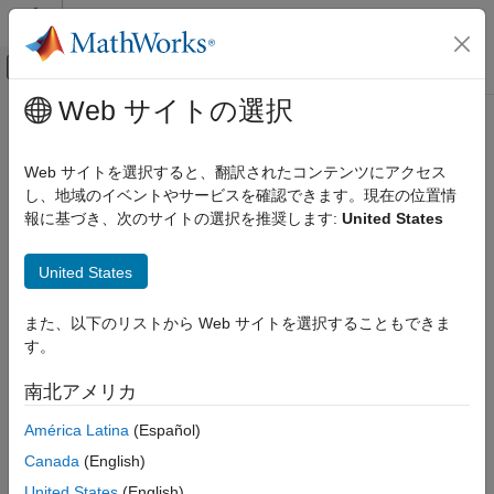
コンテンツへスキップ
MATLAB ヘルプ センター
オフキャンバス ナビゲーション メ
メインコンテンツ
Web サイトの選択
ドキュメンテーションのホーム
animationToFrame
数学および最適化
Web サイトを選択すると、翻訳されたコンテンツにアクセス
フレームの構造体をアニメーション オブジェクトから返す
し、地域のイベントやサービスを確認できます。現在の位置情
Symbolic Math Toolbox
報に基づき、次のサイトの選択を推奨します:
United States
グラフィックス
ページ内をすべて折りたたむ
構文
animationToFrame
United States
項目一覧
frames = animationToFrame
また、以下のリストから Web サイトを選択することもできま
構文
frames = animationToFrame(fig)
す。
説明
frames = animationToFrame(
___
,Name,Value)
説明
例
南北アメリカ
入力引数
は、フレームの構造体配列をアニメ
= animationToFrame
frames
América Latina
(Español)
名前と値の引数
ーション オブジェクトから返します。アニメーション オブジェ
出力引数
Canada
(English)
クトは関数
を使用して作成しなければなりません。
fanimator
バージョン履歴
United States
(English)