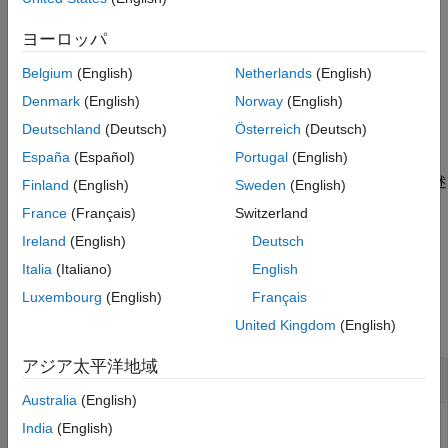
例
参考
ヨーロッパ
は、フレームの構造体配列を
= animationToFrame(
)
frames
fig
Belgium
(English)
Netherlands
(English)
Figure
のアニメーション オブジェクトから返します。
fig
Denmark
(English)
Norway
(English)
例
Deutschland
(Deutsch)
Österreich
(Deutsch)
España
(Español)
Portugal
(English)
は指定された
= animationToFrame(
___
,
)
frames
Name,Value
のペアの引数を使用します。このオプションは、前述
Name,Value
Finland
(English)
Sweden
(English)
の構文のすべての入力引数の組み合わせで使用できます。
France
(Français)
Switzerland
Ireland
(English)
Deutsch
例
Italia
(Italiano)
English
例
Luxembourg
(English)
Français
すべて折りたたむ
United Kingdom
(English)
アジア太平洋地域
アニメーション フレームを返す
Australia
(English)
India
(English)