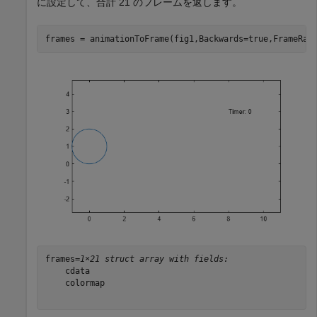
に設定して、合計 21 のフレームを返します。
frames = animationToFrame(fig1,Backwards=true,FrameRat
frames=
1×21 struct array with fields:
    cdata

    colormap
