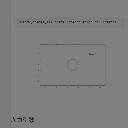
imshow(frames(11).cdata,Interpolation=
"bilinear"
)
入力引数