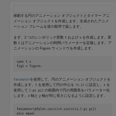
移動する円のアニメーション オブジェクトとタイマー アニ
メーション オブジェクトを作成します。生成されたアニメ
ーション フレームを逆の順序で返します。
まず、2 つのシンボリック変数
および
を作成します。変
t
x
数
はアニメーションの時間パラメーターを定義します。ア
t
ニメーションの Figure ウィンドウを作成します。
syms 
t
x
fig1 = figure;
を使用して、円のアニメーション オブジェクトを
fanimator
作成します。
を使用して円の中心を
に設定し、
を
t
(t,1)
x
使用して
の範囲内で円の周囲長をパラメーター化
[-pi pi]
します。
x
軸と
y
軸が同じ長さになるように設定します。
fanimator(@fplot,cos(x)+t,sin(x)+1,[-pi pi])

axis 
equal