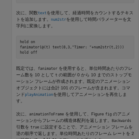
次に、関数
を使用して、経過時間をカウントするテキス
text
トを追加します。
を使用して時間パラメーターを文
num2str
字列に変換します。
hold 
on
fanimator(@(t) text(8,3,
"Timer: "
+num2str(t,2)))

hold 
off
既定では、
を使用すると、単位時間あたりのフレ
fanimator
ーム数を 10 として
の範囲が 0 から 10 までのストップモ
t
ーション フレームが作成されます。既定のアニメーション
オブジェクトには合計 101 のフレームが含まれます。コマ
ンド
を使用してアニメーションを再生しま
playAnimation
す。
次に、
を使用して、Figure
のアニメ
animationToFrame
fig
ーションからフレームの構造体配列を返します。
Backwards
引数を
に設定することで、アニメーション フレームを
true
逆の順序で返します。単位時間あたりのフレーム レートを 2