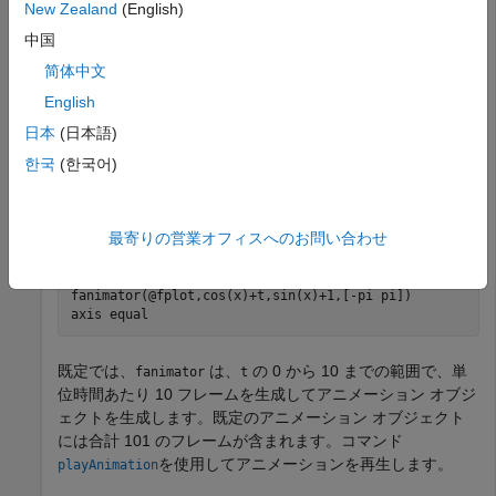
New Zealand
(English)
移動する円のアニメーションを作成して、アニメーションの
特定のフレームを返します。
中国
简体中文
まず、2 つのシンボリック変数
および
を作成します。変
t
x
English
数
はアニメーションの時間パラメーターを定義します。
t
t
を使用して円の中心を
に設定し、
を使用して
(t,1)
x
[-pi
日本
(日本語)
の範囲内で円の周囲長をパラメーター化します。
pi]
한국
(한국어)
を使用して、円のアニメーション オブジェクトを
fanimator
作成します。
x
軸と
y
軸が同じ長さになるように設定しま
す。
最寄りの営業オフィスへのお問い合わせ
syms 
t
x
fanimator(@fplot,cos(x)+t,sin(x)+1,[-pi pi])

axis 
equal
既定では、
は、
の 0 から 10 までの範囲で、単
fanimator
t
位時間あたり 10 フレームを生成してアニメーション オブジ
ェクトを生成します。既定のアニメーション オブジェクト
には合計 101 のフレームが含まれます。コマンド
を使用してアニメーションを再生します。
playAnimation