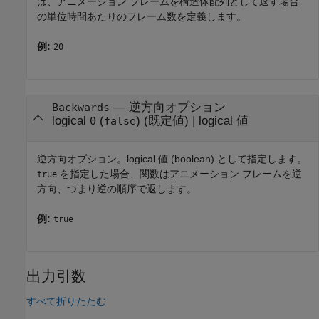
は、アニメーション フレームを構造体配列として返す場合
の単位時間あたりのフレーム数を定義します。
例:
20
—
逆方向オプション
Backwards
logical
(
)
(既定値) |
logical 値
0
false
逆方向オプション。logical 値 (boolean) として指定します。
を指定した場合、関数はアニメーション フレームを逆
true
方向、つまり逆の順序で返します。
例:
true
出力引数
すべて折りたたむ