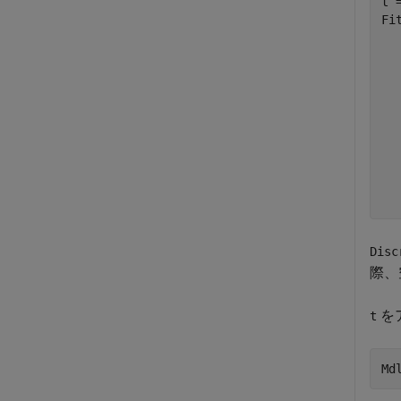
t =
Fi
  
  
  
  
  
  
  
  
Disc
際、
を
t
Md