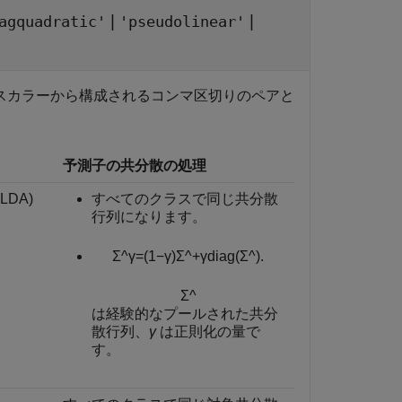
|
|
agquadratic'
'pseudolinear'
ng スカラーから構成されるコンマ区切りのペアと
予測子の共分散の処理
DA)
すべてのクラスで同じ共分散
行列になります。
Σ
^
γ
=
(
1
−
γ
)
Σ
^
+
γ
diag
(
Σ
^
)
.
Σ
^
は経験的なプールされた共分
散行列、
γ
は正則化の量で
す。