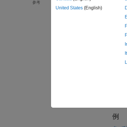
参考
既定の
United States
(English)
を
t
fi
F
例
I
= tem
t
I
プレー
たとえ
コマン
き、空 
例
例