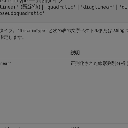
—
判別タイプ
iscrimType
(既定値) |
|
|
linear'
'quadratic'
'diaglinear'
'di
pseudoquadratic'
タイプ。
と次の表の文字ベクトルまたは stri
'DiscrimType'
指定します。
説明
正則化された線形判別分析 (L
inear'