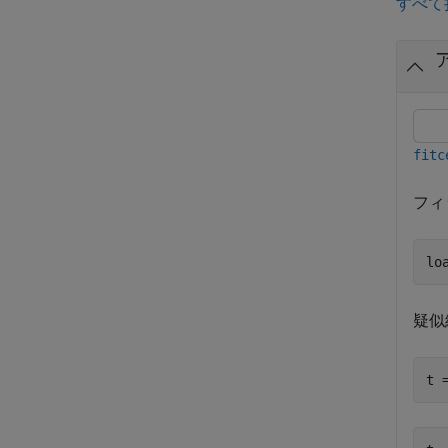
すべて
fitc
フィ
lo
疑似
t 