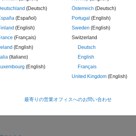
テンプレートを指定する場合、学習中のすべての入力引数には
Deutschland
(Deutsch)
Österreich
(Deutsch)
España
(Español)
Portugal
(English)
または
の学習器として指定します。
tcensemble
fitcecoc
inland
(English)
Sweden
(English)
France
(Français)
Switzerland
reland
(English)
Deutsch
は、1 つ以上の名前と値のペ
plateDiscriminant(
)
Name,Value
talia
(Italiano)
English
トを作成します。
Luxembourg
(English)
Français
ば、判別のタイプや正則化のパラメーターを指定できます。
United Kingdom
(English)
ド ウィンドウに
を表示する場合、すべてのオプションは、名
t
(
) で表示されます。学習中、空のオプションに既定値が使
[]
最寄りの営業オフィスへのお問い合わせ