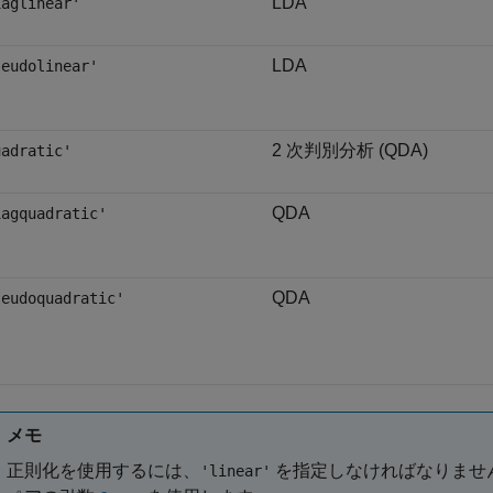
LDA
iaglinear'
LDA
seudolinear'
2 次判別分析 (QDA)
uadratic'
QDA
iagquadratic'
QDA
seudoquadratic'
メモ
正則化を使用するには、
を指定しなければなりませ
'linear'