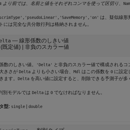
21a より前では、名前と値をそれぞれコンマを使って区切り、
Na
は、疑似線形
scrimType','pseudoLinear','SaveMemory','on'
トには完全な共分散行列は格納されません。
—
線形係数のしきい値
elta
(既定値) |
非負のスカラー値
係数のしきい値。
と非負のスカラー値で構成されるコ
'Delta'
大きさが
よりも小さい場合、
はこの係数を
に設定
Delta
Mdl
0
きます。
を高い値に設定すると、削除できる予測子が多
Delta
次判別モデルでは
は
でなければなりません。
Delta
0
タ型:
|
single
double