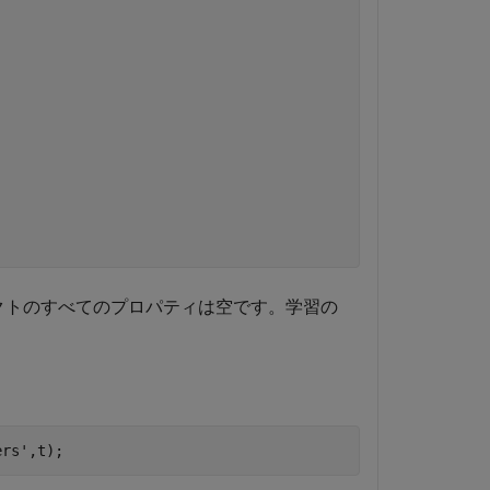
クトのすべてのプロパティは空です。学習の
ers'
,t);