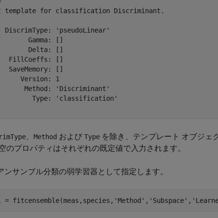
 

t template for classification Discriminant.

  DiscrimType: 'pseudoLinear'

        Gamma: []

        Delta: []

   FillCoeffs: []

   SaveMemory: []

      Version: 1

       Method: 'Discriminant'

         Type: 'classification'

、
および
を除き、テンプレート オブジェ
rimType
Method
Type
空のプロパティはそれぞれの既定値で入力されます。
アンサンブル分類の弱学習器として指定します。
l = fitcensemble(meas,species,
'Method'
,
'Subspace'
,
'Learn