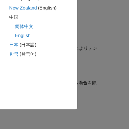
既定値が使用されます。
New Zealand
(English)
中国
简体中文
English
日本
(日本語)
アの引数で指定された追加オプションによりテン
한국
(한국어)
前と値のペア引数を使用して指定する場合を除
用されます。