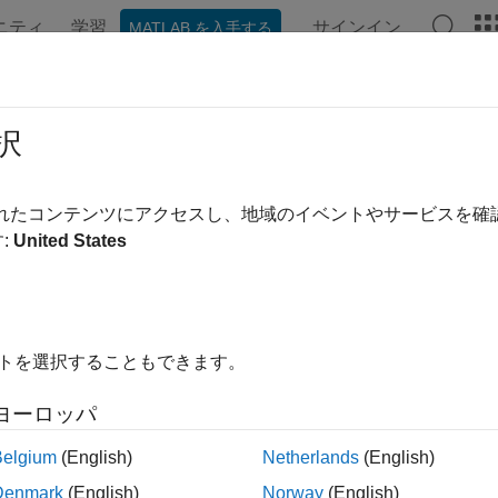
ニティ
学習
サインイン
MATLAB を入手する
ンテーション
例
関数
ブロック
アプリ
ビデオ
plateDiscriminant
択
析分類器テンプレート
されたコンテンツにアクセスし、地域のイベントやサービスを
:
United States
内をすべて折りたたむ
mplateDiscriminant()
イトを選択することもできます。
mplateDiscriminant(Name,Value)
ヨーロッパ
は、学習アンサンブルあるいは ECOC 
plateDiscriminant()
Belgium
(English)
Netherlands
(English)
判別分析学習器テンプレートを返します。
Denmark
(English)
Norway
(English)