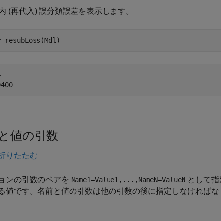
内 (再代入) 誤分類誤差を表示します。
= resubLoss(Mdl)
 

と値の引数
折りたたむ
ョンの引数のペアを
として指
Name1=Value1,...,NameN=ValueN
る値です。名前と値の引数は他の引数の後に指定しなければな