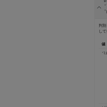
D
'
'
判別
して
値
'l