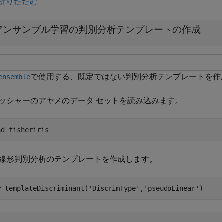
折りたたむ
アンサンブル学習の判別分析テンプレートの作成
で使用する、既定ではない判別分析テンプレートを作
ensemble
ッシャーのアヤメのデータ セットを読み込みます。
ad 
fisheriris
線形判別分析のテンプレートを作成します。
= templateDiscriminant(
'DiscrimType'
,
'pseudoLinear'
)