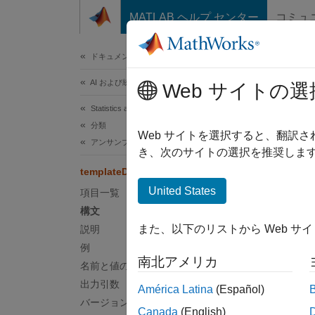
コンテンツへスキップ
MATLAB ヘルプ センター
コミュ
ドキュメ
ドキュメンテーションのホーム
AI および統計
tem
Web サイトの選
Statistics and Machine Learning Toolbox
分類
判別分
Web サイトを選択すると、翻訳
アンサンブル分類
き、次のサイトの選択を推奨します
ページ
templateDiscriminant
構文
United States
項目一覧
構文
t = te
また、以下のリストから Web サ
説明
t = te
例
説明
南北アメリカ
名前と値の引数
= tem
t
出力引数
América Latina
(Español)
適した
バージョン履歴
Canada
(English)