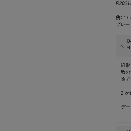
R20
例:
'Di
プレー
D
0
線形
数の
除で
2 
デー