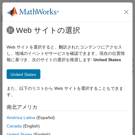
コンテンツへスキップ
MATLAB ヘルプ センター
オフキャンバス ナビゲーション メ
メインコンテンツ
Web サイトの選択
ドキュメンテーションのホーム
一般化線形モデル
AI および統計
Web サイトを選択すると、翻訳されたコンテンツにアクセス
ロジスティック回帰、多項回帰、ポアソン回帰など
し、地域のイベントやサービスを確認できます。現在の位置情
Statistics and Machine Learning Toolbox
一般化線形回帰モデルは、線形法を使用する特殊なタイプの非線
報に基づき、次のサイトの選択を推奨します:
United States
回帰
形モデルです。一般化線形回帰モデルでは、応答変数が正規分布
カテゴリ
でありません。ただし、リンク関数と回帰係数に線形となる方程
United States
式を使用してモデルを表すことができます。
回帰学習器アプリ
線形回帰
また、以下のリストから Web サイトを選択することもできま
カテゴリ
一般化線形モデル
す。
一般化線形回帰
一般化線形回帰
南北アメリカ
ロジスティック回帰を含む、さまざまな分布およびリンク関数を
ステップワイズ回帰
備えた一般化線形回帰モデル
正則化
América Latina
(Español)
ステップワイズ回帰
混合効果
Canada
(English)
一般化線形モデルでのステップワイズ回帰を使用した変数の選択
非線形回帰
United States
(English)