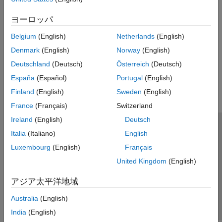
正則化
サポート ベクター マシン回帰
一般化線形モデルのリッジ回帰、LASSO、Elastic Net
ガウス過程回帰
ヨーロッパ
混合効果
回帰木
Belgium
(English)
Netherlands
(English)
一般化線形混合効果モデル
アンサンブル回帰木
Denmark
(English)
Norway
(English)
一般化加法モデル
この情報は役に立ちましたか？
Deutschland
(Deutsch)
Österreich
(Deutsch)
ニューラル ネットワーク
インクリメンタル学習
España
(Español)
Portugal
(English)
直接予想
Finland
(English)
Sweden
(English)
解釈可能性
France
(Français)
Switzerland
モデルの作成と評価
Ireland
(English)
Deutsch
Python モデルの共同実行
トラストセンター
商標
プライバシー ポリシー
Italia
(Italiano)
English
違法コピー防止
アプリケーション ステータス
お問い合わせ
Luxembourg
(English)
Français
© 1994-2026 The MathWorks, Inc.
United Kingdom
(English)
アジア太平洋地域
Web サイ
日本
Australia
(English)
India
(English)