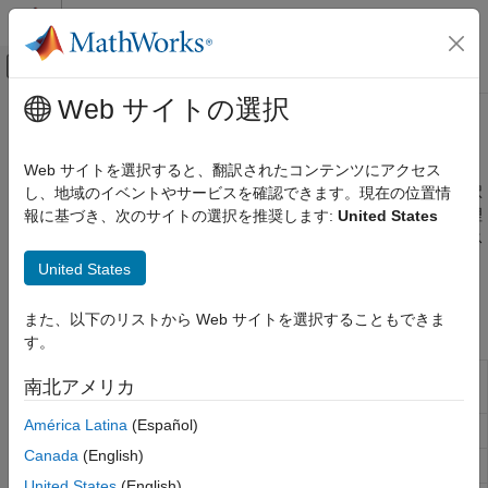
コンテンツへスキップ
MATLAB ヘルプ センター
オフキャンバス ナビゲーション メ
メインコンテンツ
Web サイトの選択
ドキュメンテーションのホーム
ステップワイズ回帰
AI および統計
Web サイトを選択すると、翻訳されたコンテンツにアクセス
一般化線形モデルでのステップワイズ回帰を使用した変数の選択
し、地域のイベントやサービスを確認できます。現在の位置情
Statistics and Machine Learning Toolbox
ステップワイズ回帰は、重要度が低い予測子変数を自動反復処理
報に基づき、次のサイトの選択を推奨します:
United States
回帰
で連続的に削除する次元削減手法です。関数
は、ス
stepwiseglm
一般化線形モデル
テップワイズ回帰を使用して
オブジェ
GeneralizedLinearModel
United States
カテゴリ
クトを作成します。
一般化線形回帰
また、以下のリストから Web サイトを選択することもできま
関数
ステップワイズ回帰
す。
正則化
ステップワイズ回帰による一般化線形回帰モ
stepwiseglm
南北アメリカ
混合効果
デルの作成
América Latina
(Español)
一般化線形回帰モデルの作成
fitglm
Canada
(English)
一般化線形回帰モデルへの項の追加
addTerms
United States
(English)