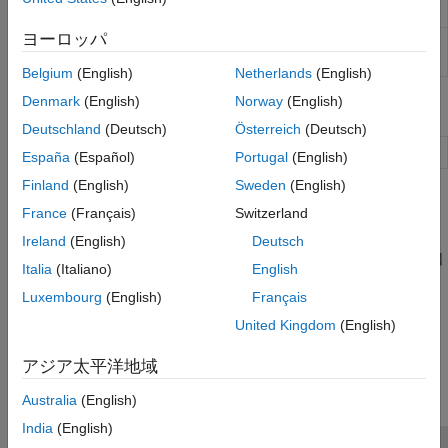
一般化線形回帰モデルからの項の削除
removeTerms
ヨーロッパ
項の追加または削除による一般化線形回帰モ
step
デルの改良
Belgium
(English)
Netherlands
(English)
Denmark
(English)
Norway
(English)
オブジェクト
Deutschland
(Deutsch)
Österreich
(Deutsch)
一般化線形回帰モデル クラス
GeneralizedLinearModel
España
(Español)
Portugal
(English)
Finland
(English)
Sweden
(English)
トピック
France
(Français)
Switzerland
ウィルキンソンの表記法
Ireland
(English)
Deutsch
ウィルキンソンの表記法を使用すると、係数の値を指定せずに回
Italia
(Italiano)
English
帰と反復測定のモデルを記述できます。
Luxembourg
(English)
Français
United Kingdom
(English)
この情報は役に立ちましたか？
アジア太平洋地域
Australia
(English)
India
(English)