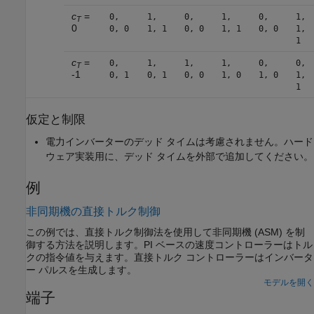
c
=
0,
1,
0,
1,
0,
1,
T
0
0, 0
1, 1
0, 0
1, 1
0, 0
1,
1
c
=
0,
1,
1,
1,
0,
0,
T
-1
0, 1
0, 1
0, 0
1, 0
1, 0
1,
1
仮定と制限
電力インバーターのデッド タイムは考慮されません。ハード
ウェア実装用に、デッド タイムを外部で追加してください。
例
非同期機の直接トルク制御
この例では、直接トルク制御法を使用して非同期機 (ASM) を制
御する方法を説明します。PI ベースの速度コントローラーはトル
クの指令値を与えます。直接トルク コントローラーはインバータ
ー パルスを生成します。
モデルを開く
端子