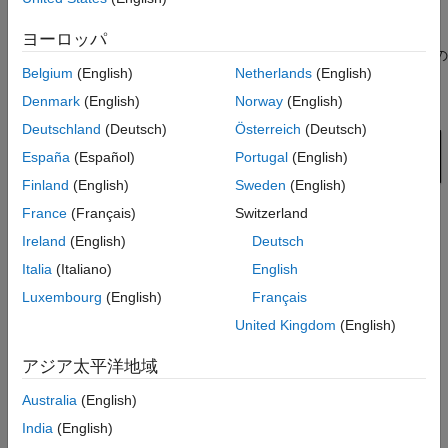
バージョン履歴
Induction Machine Direct Torque Control
ブロックは、誘導機の
ヨーロッパ
参考
直接トルク制御 (DTC) 構造を実装します。次の図は、ブロックの
Belgium
(English)
Netherlands
(English)
等価回路を示しています。
Denmark
(English)
Norway
(English)
Deutschland
(Deutsch)
Österreich
(Deutsch)
España
(Español)
Portugal
(English)
Finland
(English)
Sweden
(English)
France
(Français)
Switzerland
Ireland
(English)
Deutsch
Italia
(Italiano)
English
Luxembourg
(English)
Français
方程式
United Kingdom
(English)
トルクと磁束を推定するために、
Induction Machine Direct
Torque Control
ブロックは静止
ɑβ
基準座標系で後退オイラー法
アジア太平洋地域
を使用して、マシンの電圧方程式を離散化します。
ɑβ
座標系の
Australia
(English)
固定子磁束の離散時間方程式は、次のとおりです。
India
(English)
ψ
α
=
(
v
α
−
i
α
R
s
)
T
s
z
z
−
1