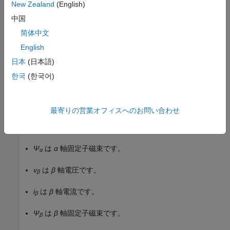
New Zealand
(English)
中国
および
简体中文
ψ
β
=
(
v
β
−
i
β
R
s
)
T
s
z
z
−
1
English
日本
(日本語)
ここで、
한국
(한국어)
v
は
ɑ
軸電圧です。
ɑ
i
は
ɑ
軸電流です。
ɑ
最寄りの営業オフィスへのお問い合わせ
R
は固定子の抵抗です。
s
Ψ
は
ɑ
軸固定子磁束です。
ɑ
v
は
β
軸電圧です。
β
i
は
β
軸電流です。
β
Ψ
は
β
軸固定子磁束です。
β