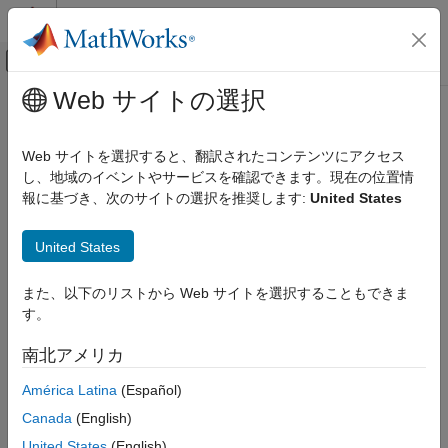
コンテンツへスキップ
MATLAB ヘルプ センター
オフキャンバス ナビゲーション メ
メインコンテンツ
Web サイトの選択
ドキュメンテーションのホーム
Induction Machine Direct Torque
物理モデリング
Control
Web サイトを選択すると、翻訳されたコンテンツにアクセス
し、地域のイベントやサービスを確認できます。現在の位置情
Simscape Electrical
報に基づき、次のサイトの選択を推奨します:
United States
制御
誘導機の DTC
Induction Machine Control
United States
このページをすべて展開する
Induction Machine Direct Torque Control
また、以下のリストから Web サイトを選択することもできま
項目一覧
ライブラリ:
す。
説明
Simscape / Electrical / Control / Induction
例
南北アメリカ
Machine Control
端子
América Latina
(Español)
パラメーター
参照
Canada
(English)
拡張機能
説明
United States
(English)