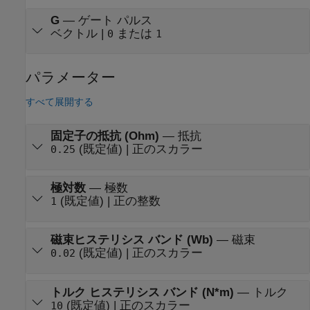
G
—
ゲート パルス
ベクトル |
または
0
1
パラメーター
すべて展開する
固定子の抵抗 (Ohm)
—
抵抗
(既定値) | 正のスカラー
0.25
極対数
—
極数
(既定値) | 正の整数
1
磁束ヒステリシス バンド (Wb)
—
磁束
(既定値) | 正のスカラー
0.02
トルク ヒステリシス バンド (N*m)
—
トルク
(既定値) | 正のスカラー
10