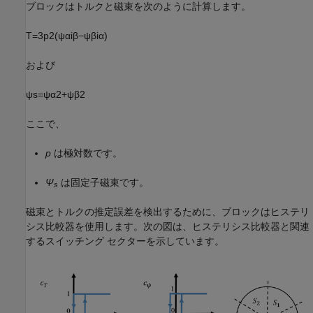
ブロックはトルクと磁束を次のように計算します。
T
=
3
p
2
(
ψ
α
i
β
−
ψ
β
i
α
)
および
ψ
s
=
ψ
α
2
+
ψ
β
2
ここで、
p
は極対数です。
Ψ
は固定子磁束です。
s
磁束とトルクの推定誤差を検出するために、ブロックはヒステリ
シス比較器を使用します。次の図は、ヒステリシス比較器と関連
するスイッチング セクターを示しています。