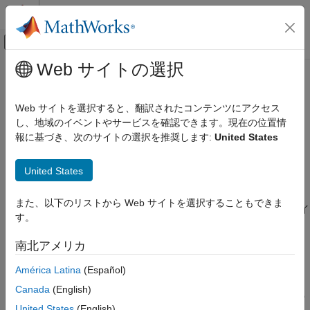
コンテンツへスキップ
MATLAB ヘルプ センター
オフキャンバス ナビゲーション メ
メインコンテンツ
Web サイトの選択
ドキュメンテーションのホーム
Simscape Multibody
物理モデリング
Web サイトを選択すると、翻訳されたコンテンツにアクセス
カテゴリ
マルチボディ機械システムのモデル化とシミュレーション
し、地域のイベントやサービスを確認できます。現在の位置情
報に基づき、次のサイトの選択を推奨します:
United States
Simscape
リリース ノート
Simscape Battery
PDF 版ドキュメンテーション
PDF 版ドキュメンテーション
United States
Simscape™ Multibody™
は、ロボット、車両のサスペンション、
Simscape Driveline
建設機械、航空機着陸装置などの 3D 機械システムで使用するマ
Simscape Electrical
また、以下のリストから Web サイトを選択することもできま
ルチボディ シミュレーション環境を提供します。ボディ、ジョイ
す。
Simscape Fluids
ント、拘束、力の要素、センサーなどを表すブロックを使用し
て、マルチボディ システムをモデル化できます。
Simscape
Simscape Multibody
南北アメリカ
Multibody
は機械システム全体の運動方程式を定式化し、それを
Simscape Multibody 入門
解きます。すべての質量、慣性、ジョイント、拘束、3D ジオメ
América Latina
(Español)
用途
トリを含む CAD アセンブリ全体をモデルにインポートできま
Canada
(English)
す。自動的に生成される 3D アニメーションにより、システムの
マルチボディ モデリング
United States
(English)