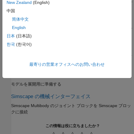
ボディのモデル化、ジョイントと拘束を使用したボディの組み立
New Zealand
(English)
て、対象の力学的量の指定と検出
中国
シミュレーションと解析
简体中文
English
シミュレーションを実行し、モデルを可視化し、運動学的解析を
実行する
日本
(日本語)
한국
(한국어)
モデルのインポート
マルチボディ モデルを
Simscape Multibody
環境にインポートす
る
最寄りの営業オフィスへのお問い合わせ
展開
モデルを展開用に準備する
Simscape の機械インターフェイス
Simscape Multibody
のジョイント ブロックを Simscape ブロッ
クに接続
この情報は役に立ちましたか？