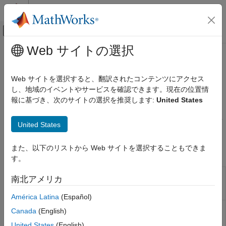
コンテンツへスキップ
MATLAB ヘルプ センター
オフキャンバス ナビゲーション メ
メインコンテンツ
Web サイトの選択
ドキュメンテーションのホーム
Simscape の機械インターフェイス
物理モデリング
Web サイトを選択すると、翻訳されたコンテンツにアクセス
Simscape™ Multibody™
のジョイント ブロックを Simscape ブ
し、地域のイベントやサービスを確認できます。現在の位置情
Simscape Multibody
ロックに接続
報に基づき、次のサイトの選択を推奨します:
United States
カテゴリ
Simscape Multibody
のジョイント ブロックを回転端子または並
Simscape Multibody 入門
進端子を含む Simscape ブロックに接続するには、次のブロック
United States
を使用します。
用途
マルチボディ モデリング
また、以下のリストから Web サイトを選択することもできま
Simscape ブロック
シミュレーションと解析
す。
モデルのインポート
Rotational
機械回転ネットワークと
Simscape
南北アメリカ
展開
Multibody
Multibody
ジョイントの間のインターフェ
Interface
イス
Simscape の機械インターフェイス
América Latina
(Español)
Translational
機械並進ネットワークと
Simscape
Canada
(English)
Multibody
Multibody
ジョイントの間のインターフェ
United States
(English)
Interface
イス