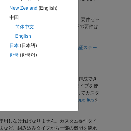
ります。
New Zealand
(English)
中国
チャするには、情報要件を使用します。要件セッ
ts Toolbox
には情報要件とその要件下の要件は
简体中文
English
日本
(日本語)
を使用した要件リンクの追跡
と
要件検証ステー
한국
(한국어)
プを定義することで、カスタム要件を作成でき
ム タイプを作成できます。ステレオタイプを使
り、
ファイルを使用してカスタ
sl_customization
 Requirement and Link Types and Properties
を
使用しなければなりません。カスタム要件タイ
法など、組み込みタイプから一部の機能を継承