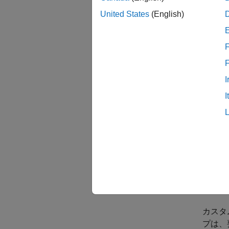
コ
United States
(English)
情
ト
F
ど
I
実装ス
タスの
I
カス
いずれ
ます。
用して
ム要件
参照し
カスタ
プは、