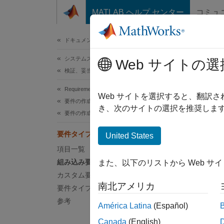
コンテンツへスキップ
MATLAB ヘルプ センター
コミュ
ドキュメ
ドキュメンテーションのホーム
システムズ エンジニアリング
要
Web サイトの選
検証、妥当性確認、テスト
Requirements Toolbox
各要件
Web サイトを選択すると、翻訳
要件の作成と検証
ジェク
き、次のサイトの選択を推奨します
要件の作成
組み
要件タイプ
United States
項目一覧
要件の
組み込み要件タイプ
また、以下のリストから Web サ
機
カスタム要件タイプ
は
南北アメリカ
要件タイプの設定
参考
América Latina
(Español)
コ
タ
Canada
(English)