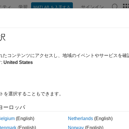
ニティ
学習
サインイン
MATLAB を入手する
ンテーション
例
関数
ブロック
アプリ
ビデオ
件タイプ
択
または各参照要件には、要件の役割を指定する要件タイプがあ
されたコンテンツにアクセスし、地域のイベントやサービスを
トまたは
オブジェクトの
プロパティに
slreq.Reference
Type
:
United States
込み要件タイプ
作成またはインポートを行う際、次の組み込み要件タイプを使
イトを選択することもできます。
能要件:
機能要件を使用して、設計に必要となる機能的な動作
、要件リンクに基づいて機能要件の実装ステータスおよび検証
ヨーロッパ
Belgium
(English)
Netherlands
(English)
ンテナー:
コンテナー要件を使用して、要件をグループに整理
スおよび検証ステータスを計算する際、
Requirements Toolbox
Denmark
(English)
Norway
(English)