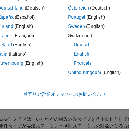
ンテナー要件下のすべての機能要件は、状態の計算の対象とな
Deutschland
(Deutsch)
Österreich
(Deutsch)
España
(Español)
Portugal
(English)
報要件:
機能的な動作以外の動作やその他の補足情報をキャプ
の実装ステータスと検証ステータスを計算する際、
Requiremen
inland
(English)
Sweden
(English)
れも含まれません。
France
(Français)
Switzerland
reland
(English)
Deutsch
テータスと検証ステータスの詳細については、
実装ステータス
確認
を参照してください。
talia
(Italiano)
English
Luxembourg
(English)
Français
タム要件タイプ
United Kingdom
(English)
かの組み込みタイプを拡張し、プロジェクトに合った要件タイ
たとえば、システムまたは利害関係者の要件に合わせてカスタ
、カスタム プロパティを持つカスタム要件タイプを定義した
最寄りの営業オフィスへのお問い合わせ
タイプを定義したりできます。詳細については、
Define Custom
てください。
ム要件タイプは、いずれかの組み込みタイプを基本動作として
要件タイプが実装ステータスと検証ステータスの対象となる方