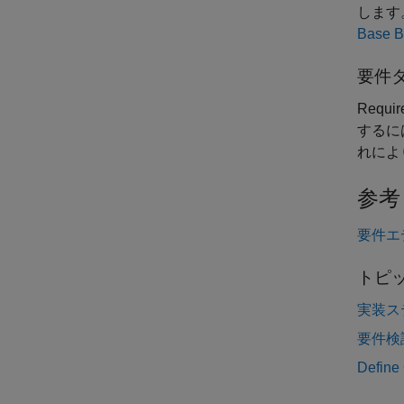
します
Base B
要件
Requir
するに
れによ
参考
要件エ
トピ
実装ス
要件検
Define