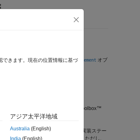
MATLAB Answers
ります。要件タイプは、
オブ
slreq.Requirement
確認できます。現在の位置情報に基づ
よって指定されます。
用できます。
をキャプチャします。
Requirements Toolbox™
ステータスを計算します。
アジア太平洋地域
Australia
(English)
し、階層を作成します。要件セットの実装ステー
にはコンテナー要件は含まれません。ただし、
India
(English)