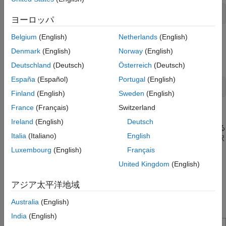
open_system(
"sldemo_fuelsys_dd_controller"
)
ヨーロッパ
Belgium
(English)
Netherlands
(English)
モデルで、
サブシ
sldemo_fuelsys_dd_controller
airflow_calc
ステムを開き、
ルックアップ テーブルを選択
Pumping Constant
Denmark
(English)
Norway
(English)
します。
Deutschland
(Deutsch)
Österreich
(Deutsch)
España
(Español)
Portugal
(English)
open_system(
"sldemo_fuelsys_dd_controller/airflow_calc"
)
Finland
(English)
Sweden
(English)
France
(Français)
Switzerland
データ ディクショナリ エントリを選択
Ireland
(English)
Deutsch
モデルで、モデルの左下隅にある
sldemo_fuelsys_dd_controller
Italia
(Italiano)
English
[モデル データ] アイコン
をクリックして
[外部データ]
を選択
し、リンクされているデータ ディクショナリを開きます。
Luxembourg
(English)
Français
United Kingdom
(English)
モデル エクスプローラー ウィンドウの
[モデルの階層構造]
ペイ
ンで、
[外部データ]
ノードの下にある
アジア太平洋地域
データ ディクショナリ ノードを
sldemo_fuelsys_dd_controller
展開します。
Australia
(English)
India
(English)