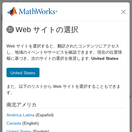
コンテンツへスキップ
MATLAB ヘルプ センター
オフキャンバス ナビゲーション メ
メインコンテンツ
Web サイトの選択
ドキュメンテーションのホーム
データ ディクショナリ エントリの
システムズ エンジニアリング
要件へのリンク
Web サイトを選択すると、翻訳されたコンテンツにアクセス
検証、妥当性確認、テスト
し、地域のイベントやサービスを確認できます。現在の位置情
報に基づき、次のサイトの選択を推奨します:
United States
Requirements Toolbox
この例では次を使用します。
要件のリンク
Requirements Toolbox
Requirements Toolbox
United States
要件リンクの作成
Simulink
Simulink
データ ディクショナリ エントリの要件への
また、以下のリストから Web サイトを選択することもできま
リンク
す。
この例では、要件をデータ ディクショナリのエントリにリンクす
項目一覧
る方法を示します。
南北アメリカ
モデルを開いて Simulink ブロックを選択
データ ディクショナリ エントリを選択
América Latina
(Español)
モデルを開いて Simulink ブロックを選択
リンクを作成
Canada
(English)
モデルを開きます。
sldemo_fuelsys_dd_controller
参考
United States
(English)