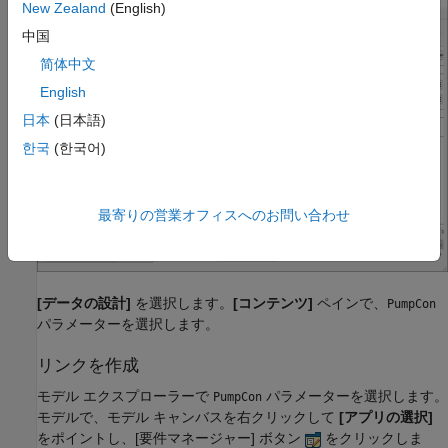
New Zealand
(English)
中国
简体中文
English
日本
(日本語)
한국
(한국어)
最寄りの営業オフィスへのお問い合わせ
[データの設計]
を選択します。
[コンテンツ]
ペインで、
PumpCon
パラメーターを選択します。
リンクを作成
モデル エクスプローラーで
パラメーターを選択します。
PumpCon
モデルで、モデル キャンバスを右クリックして
[アプリの選択]
をポイントし、[要件マネージャー] ボタン
をクリックしま