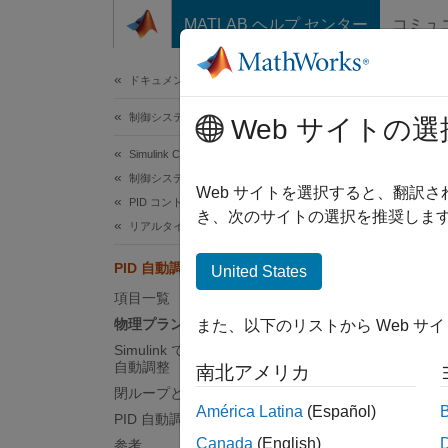
コンテンツへスキップ
MATLAB ヘルプ センター
コミュ
ドキュメ
ドキュメンテーションのホーム
制御システム
PI
Web サイトの選
Simulink Control Design
制御システムの設計と調整
Simuli
Web サイトを選択すると、翻訳
PID コントローラーの調整
ローラ
き、次のサイトの選択を推奨します
リアルタイムの PID 自動調整
ードウ
ること
PID 自動調整を使用する場合
United States
して調
項目一覧
物理プラントの PID 自動調整
また、以下のリストから Web サ
モデル
Simulink でのプラント モデルの PID
を使用
自動調整
南北アメリカ
態での
閉ループと開ループの PID 自動調整
用して
América Latina
(Español)
PID 自動調整を使用しない場合
Canada
(English)
参考