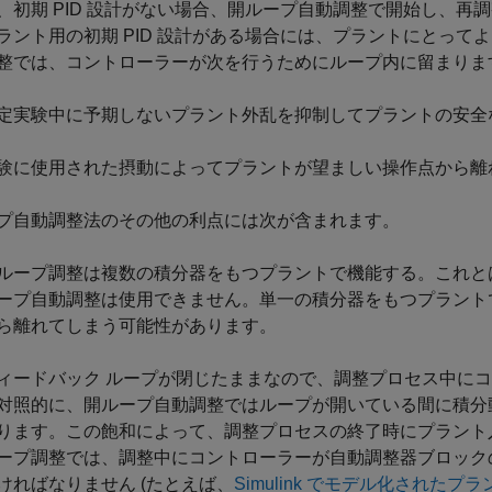
、初期 PID 設計がない場合、開ループ自動調整で開始し、
ラント用の初期 PID 設計がある場合には、プラントにとっ
整では、コントローラーが次を行うためにループ内に留まりま
定実験中に予期しないプラント外乱を抑制してプラントの安全
験に使用された摂動によってプラントが望ましい操作点から離
プ自動調整法のその他の利点には次が含まれます。
ループ調整は複数の積分器をもつプラントで機能する。これと
ープ自動調整は使用できません。単一の積分器をもつプラント
ら離れてしまう可能性があります。
ィードバック ループが閉じたままなので、調整プロセス中に
対照的に、開ループ自動調整ではループが開いている間に積分
ります。この飽和によって、調整プロセスの終了時にプラント
ープ調整では、調整中にコントローラーが自動調整器ブロック
ければなりません (たとえば、
Simulink でモデル化されたプラ