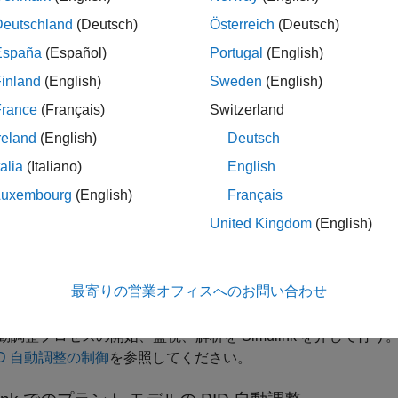
 自動調整は、低次元と高次元、むだ時間の有無、および直達の有無
Deutschland
(Deutsch)
Österreich
(Deutsch)
分 SISO プラントのすべてで機能します。あらゆるタイプの 
クへの入力によって調整プロセスをトリガーするので、コント
España
(Español)
Portugal
(English)
inland
(English)
Sweden
(English)
France
(Français)
Switzerland
ラントの PID 自動調整
reland
(English)
Deutsch
みの PID 自動調整は、PID 制御されたシステムと、動作の
の場合は自動調整器ブロックをハードウェアに展開して、システ
talia
(Italiano)
English
することができます。
Luxembourg
(English)
Français
United Kingdom
(English)
は、PID 自動調整プロセスを管理するには以下を含めていく
動調整アルゴリズムをスタンドアロンの組み込みモジュールと
最寄りの営業オフィスへのお問い合わせ
ェア環境で調整プロセスを管理する。詳細については、
リアル
動調整プロセスの開始、監視、解析を Simulink を介して行
ID 自動調整の制御
を参照してください。