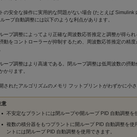
トの安全な操作に実用的な問題がない場合 (たとえば Simulin
開ループ自動調整には以下のような利点があります。
ループ調整によってより正確な周波数応答推定と調整が得られ
摂動をコントローラーが抑制するため、周波数応答推定の精度
。
ループ調整はより高速である。閉ループ調整は低周波数の摂動信
かかります。
開されたアルゴリズムのメモリ フットプリントがわずかに小
注意
不安定なプラントには閉ループや開ループ PID 自動調整
複数の積分器をもつプラントに開ループ PID 自動調整を
ントには閉ループ PID 自動調整を使用できます。