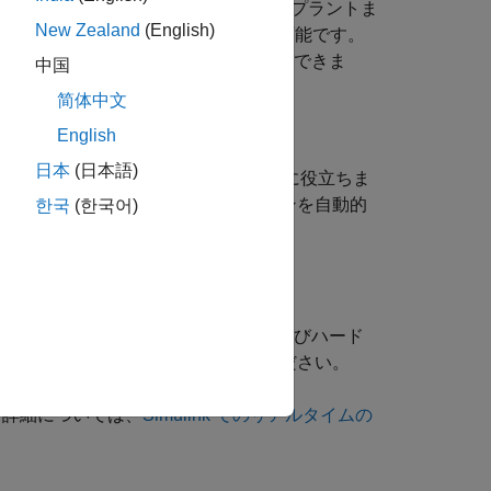
に関係なく、漸近的に安定な SISO プラントま
New Zealand
(English)
PID コントローラーを調整することが可能です。
ローラーの調整をいつでも行うことができま
中国
简体中文
English
日本
(日本語)
テスト ベッドまたは制御環境がある場合に役立ちま
ム内の PID コントローラーのゲインを自動的
한국
(한국어)
つかの方法があります。
して展開し、独自のソフトウェアおよびハード
タイムの PID 自動調整
を参照してください。
う。詳細については、
Simulink でのリアルタイムの