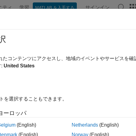
ニティ
学習
サインイン
MATLAB を入手する
ンテーション
例
関数
ブロック
アプリ
ビデオ
D 自動調整を使用する場合
択
®
nk
Control Design™
の PID 自動調整器ブロックによって、
されたコンテンツにアクセスし、地域のイベントやサービスを
ー設計なしで PID コントローラーを調整できます。
Simulink 
:
United States
ェアに調整アルゴリズムを実装するコードを生成することが可
により、調整プロセスの管理に Simulink を使用するかど
整できます。
イトを選択することもできます。
に依存しない調整を行うには、
Closed-Loop PID Autotuner
ブ
します。これらのブロックは、プラントに信号を挿入してフィ
ヨーロッパ
プラント出力をそれぞれ測定する、周波数応答の推定実験を行
プラントの PID ゲインを調整します。
Belgium
(English)
Netherlands
(English)
Denmark
(English)
Norway
(English)