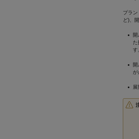
プラン
ど)、
開
た
す
開
が
展