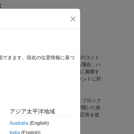
MATLAB Answers
パラメトリックなプラント モデルや初期のコント
確認できます。現在の位置情報に基づ
Coder™
のようなコード生成製品がある場合、ハ
能です。アルゴリズムをハードウェアに展開す
うかに関係なく、コントローラーを物理プラントに対
ロックまたは
Open-Loop PID Autotuner
ブロック
ードバック ループが閉じた状態および開いた状
アジア太平洋地域
います。ブロックは結果の推定周波数応答を使
Australia
(English)
India
(English)