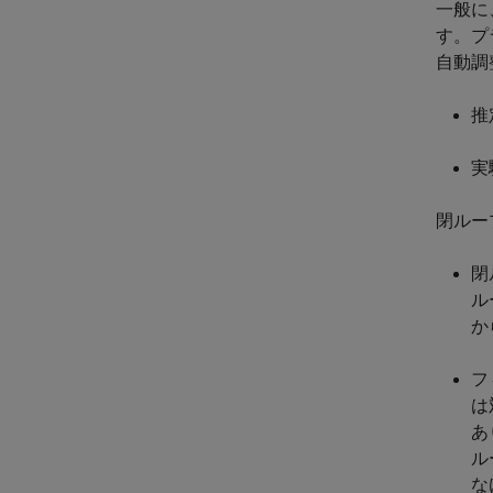
一般に
す。プ
自動調
推
実
閉ルー
閉
ル
か
フ
は
あ
ル
な