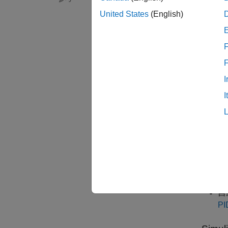
PID
United States
(English)
たは積
ブロッ
す。
F
物理プ
I
組み込
す。こ
I
に調整
実際に
自
ウ
自
P