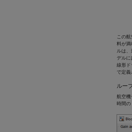
この航
料が満
ルは、
デルに
線形ド
で定義
ルー
航空機モ
時間の 