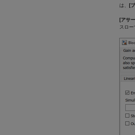
は、
[
[アサ
スロー