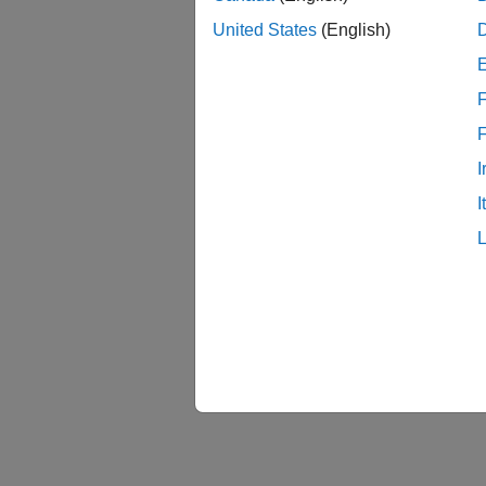
mdl 
United States
(English)
F
I
I