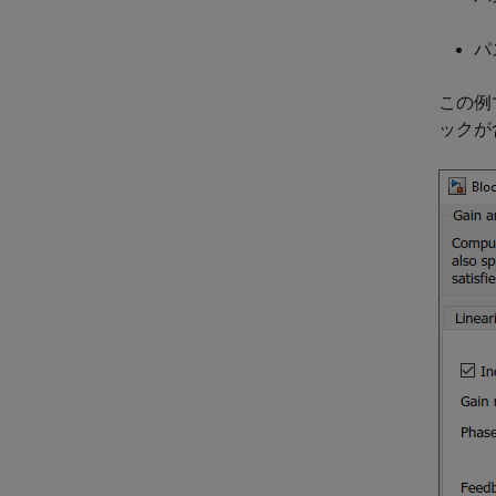
パ
この例で
ックが