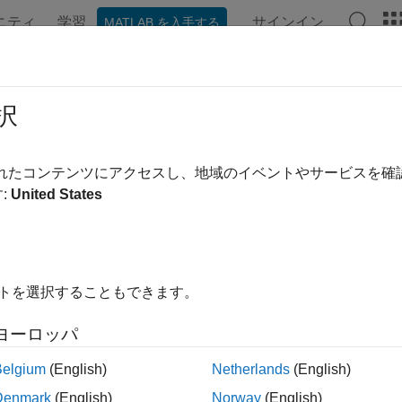
ニティ
学習
サインイン
MATLAB を入手する
ンテーション
例
関数
ブロック
アプリ
ビデオ
空機の周波数領域特性の検証
択
されたコンテンツにアクセスし、地域のイベントやサービスを
:
United States
では、シミュレーション中に Simulink® モデルの線形応
す。これには、Simulink Control Design™ の Linear Analysi
リを使用できます。
では、航空機速度制御ループのゲイン余裕と位相余裕を装荷燃
イトを選択することもできます。
機モデル
ヨーロッパ
 Simulink モデルを開きます。
Belgium
(English)
Netherlands
(English)
Denmark
(English)
Norway
(English)