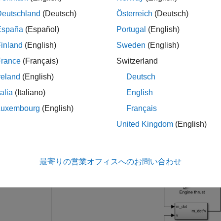
= 
'scdaircraft'
;

Deutschland
(Deutsch)
Österreich
(Deutsch)
España
(Español)
Portugal
(English)
inland
(English)
Sweden
(English)
France
(Français)
Switzerland
reland
(English)
Deutsch
talia
(Italiano)
English
Luxembourg
(English)
Français
United Kingdom
(English)
最寄りの営業オフィスへのお問い合わせ