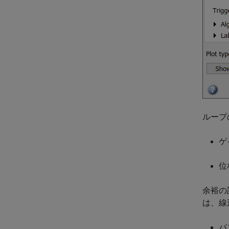
ループ
ゲ
位
余裕の
は、線
パ