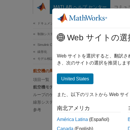
コンテンツへスキップ
MATLAB ヘルプ センター
コミュ
ドキュメ
ドキュメンテーションのホーム
制御システム
航
Web サイトの選
Simulink Control Design
線形化
Web サイトを選択すると、翻訳
モデル検証
き、次のサイトの選択を推奨します
この例
航空機の周波数領域特性の検証
法を示しま
United States
イブラ
項目一覧
航空機モデル
この例
また、以下のリストから Web サ
ループのゲイン余裕と位相余裕の検証
線形システムのログ
航空
南北アメリカ
参考
航空機の
América Latina
(Español)
Canada
(English)