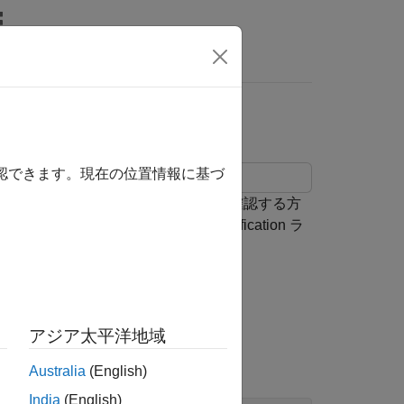
MATLAB Answers
確認できます。現在の位置情報に基づ
答が周波数領域の要件を満たすかどうかを確認する方
s Plots ライブラリおよび Model Verification ラ
料の変化に従って確認します。
アジア太平洋地域
Australia
(English)
India
(English)