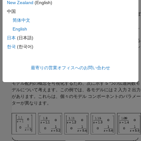
得したモデルの格納
New Zealand
(English)
中国
モデル配列を使用して、単一モデル オブジェクトに適用するほぼ
简体中文
すべてのモデル演算を、モデルの集合全体に一度に適用できま
す。関数は、モデルごとの配列に機能するので、ベクトル化され
English
たモデル全体の操作や解析ができます。また、
、
、
bode
nyquist
日本
(日本語)
などの解析関数を使用して、複数のモデルを同時に解析する
step
한국
(한국어)
ために配列をモデル化することもできます。MATLAB 配列のイン
デックス付けによって集合内の個別のモデルにアクセスできま
す。
最寄りの営業オフィスへのお問い合わせ
モデル配列の可視化
モデル配列の概念を可視化するため、次に示す 5 つの伝達関数モ
デルについて考えます。この例では、各モデルには 2 入力 2 出力
があります。これらは、個々のモデル コンポーネントのパラメー
ターが異なります。