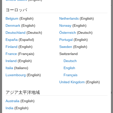
単一のモデル配列で収集されるすべてのモデルでは、次の属性を
ヨーロッパ
同じにしなければなりません。
Belgium
(English)
Netherlands
(English)
入力数と出力数
Denmark
(English)
Norway
(English)
サンプル時間
Ts
Deutschland
(Deutsch)
Österreich
(Deutsch)
España
(Español)
Portugal
(English)
時間単位
TimeUnit
Finland
(English)
Sweden
(English)
モデル配列の用途
France
(Français)
Switzerland
モデル配列の用途には次のものがあります。
Ireland
(English)
Deutsch
Italia
(Italiano)
English
パラメーターの変化に対する感度の表現と解析
Luxembourg
(English)
Français
複数のプラント モデルに対するコントローラー設計の検証
United Kingdom
(English)
アジア太平洋地域
複数の操作点で、非線形システムを線形化した線形モデルの
表現
Australia
(English)
India
(English)
1 つのプラントに適用された複数のシステム同定実験から取