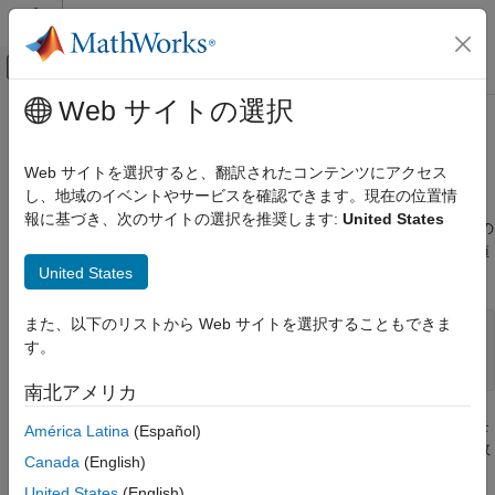
コンテンツへスキップ
MATLAB ヘルプ センター
オフキャンバス ナビゲーション メ
メインコンテンツ
Web サイトの選択
ドキュメンテーションのホーム
モデル配列
制御システム
Web サイトを選択すると、翻訳されたコンテンツにアクセス
モデル配列とは
し、地域のイベントやサービスを確認できます。現在の位置情
Control System Toolbox
報に基づき、次のサイトの選択を推奨します:
United States
動的システム モデル
多くのアプリケーションにおいて、複数のモデル オブジェクトの
集合を考慮すると便利です。たとえば、次のような一定範囲の値
線形システムの表現
United States
で変化するパラメーターを含むモデルについて考えます。
モデル配列
モデル配列
また、以下のリストから Web サイトを選択することもできま
sys1 = tf(1, [1 1 1]);

す。
sys2 = tf(1, [1 1 2]);

項目一覧
モデル配列とは
南北アメリカ
モデル配列の用途
モデル配列は、集合などの格納と解析を行う便利な方法です。モ
América Latina
(Español)
モデル配列の可視化
®
デル配列は、単一の MATLAB
配列に要素として格納される複数
モデル配列からのモデル選択の可視化
Canada
(English)
の線形モデルの集合です。
参考
United States
(English)