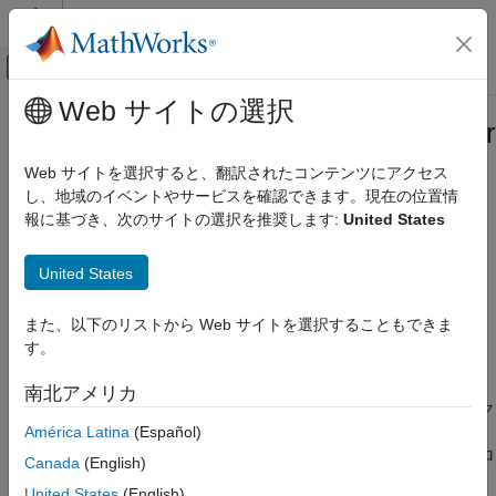
コンテンツへスキップ
MATLAB ヘルプ センター
オフキャンバス ナビゲーション メ
メインコンテンツ
Web サイトの選択
ドキュメンテーションのホーム
Simulink.Simulation.BlockParameter
Simulink
クラス
Web サイトを選択すると、翻訳されたコンテンツにアクセス
シミュレーション
し、地域のイベントやサービスを確認できます。現在の位置情
シミュレーションの実行
報に基づき、次のサイトの選択を推奨します:
United States
名前空間:
Simulink.Simulation
複数のシミュレーションの実行
United States
オブジェクトのブロック パラメータ
Simulink.SimulationInput
Simulink.Simulation.BlockParameter クラ
ー
ス
また、以下のリストから Web サイトを選択することもできま
項目一覧
このページをすべて展開する
す。
説明
説明
作成
南北アメリカ
オブジェクトは、ブロック
プロパティ
Simulink.Simulation.BlockParameter
América Latina
(Español)
パラメーター、ブロックのパス、シミュレーション中に
バージョン履歴
オブジェクトによって使用されるブロ
Simulink.SimulationInput
Canada
(English)
参考
ック パラメーターの値を指定します。
United States
(English)