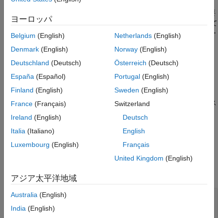
ほとんどの場合、このクラスのオブジェクトを直接作成する必要
ヨーロッパ
はありません。
オブジェクトに対して
Simulink.SimulationInput
メソッドを使用して、ブロック パラメーター
setBlockParameter
Belgium
(English)
Netherlands
(English)
を
オブジェクトに追加することを推
Simulink.SimulationInput
Denmark
(English)
Norway
(English)
奨します。
Deutschland
(Deutsch)
Österreich
(Deutsch)
作成
España
(Español)
Portugal
(English)
Finland
(English)
Sweden
(English)
bp = Simulink.Simulation.BlockParameter('
',
BlockPath
は、ブロック パラメーター
と、そのパス
'
', '
')
Name
France
(Français)
Switzerland
Name
Value
上の
を指定する
BlockPath
Value
Ireland
(English)
Deutsch
オブジェクト
を作成し
Simulink.Simulation.BlockParameter
bp
Italia
(Italiano)
English
ます。
Luxembourg
(English)
Français
プロパティ
United Kingdom
(English)
すべて展開する
アジア太平洋地域
Australia
(English)
—
ブロックのパス
BlockPath
文字ベクトル
India
(English)