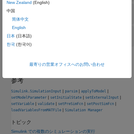
New Zealand
(English)
—
ブロック パラメーターの名前
Name
中国
文字ベクトル
简体中文
English
—
ブロック パラメーターの値
Value
日本
(日本語)
文字ベクトル
한국
(한국어)
バージョン履歴
最寄りの営業オフィスへのお問い合わせ
R2020a で導入
参考
|
|
|
Simulink.SimulationInput
parsim
applyToModel
|
|
|
setModelParameter
setInitialState
setExternalInput
|
|
|
|
setVariable
validate
setPreSimFcn
setPostSimFcn
|
loadVariablesFromMATFile
Simulation Manager
トピック
Simulink での複数のシミュレーションの実行