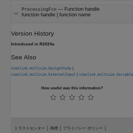
—
Function handle
ProcessingFcn
function handle
|
function name
Version History
Introduced in R2024a
See Also
|
simulink.multisim.DesignStudy
|
simulink.multisim.ExternalInput
simulink.multisim.Variable
How useful was this information?
トラストセンター
商標
プライバシー ポリシー