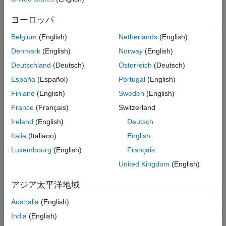
mp = simulink.multisim.ModelParameter(Name=Value)
ヨーロッパ
Description
Belgium
(English)
Netherlands
(English)
sets the
= simulink.multisim.ModelParameter(
)
mp
Name=Value
model parameter named
to the value
on the
Name
Value
Denmark
(English)
Norway
(English)
object
.
simulink.multisim.ModelParameter
mp
Deutschland
(Deutsch)
Österreich
(Deutsch)
España
(Español)
Portugal
(English)
You can use the
object to
simulink.multisim.ModelParameter
specify a value for any model parameter.
Finland
(English)
Sweden
(English)
France
(Français)
Switzerland
Name-Value Arguments
Ireland
(English)
Deutsch
expand all
Italia
(Italiano)
English
Specify optional pairs of arguments as
Luxembourg
(English)
Français
, where
is the argument
Name1=Value1,...,NameN=ValueN
Name
United Kingdom
(English)
name and
is the corresponding value. Name-value
Value
arguments must appear after other arguments, but the order of
アジア太平洋地域
the pairs does not matter.
Australia
(English)
Before R2021a, use commas to separate each name and value,
India
(English)
and enclose
in quotes.
Name