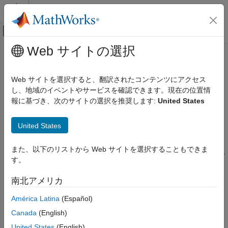
コンテンツへスキップ
MATLAB ヘルプ センター
オフキャンバス ナビゲーション メ
メインコンテンツ
Web サイトの選択
ドキュメンテーションのホーム
simulink.multisim.ModelParameter
Simulink
Web サイトを選択すると、翻訳されたコンテンツにアクセス
Simulation
Specify a range of values for model parameters
し、地域のイベントやサービスを確認できます。現在の位置情
Run Simulations
Since R2024a
報に基づき、次のサイトの選択を推奨します:
United States
Run Multiple Simulations
expand all in page
Description
United States
simulink.multisim.ModelParameter
The
object represents a design
simulink.multisim.DesignStudy
ON THIS PAGE
また、以下のリストから Web サイトを選択することもできま
study that allows you to run multiple simulations at a large scale.
Description
す。
With the
object, you can
simulink.multisim.ModelParameter
Creation
specify model parameter values with a name-value pair for
南北アメリカ
Properties
massive simulations using parameter combinations.
Version History
América Latina
(Español)
Creation
See Also
Canada
(English)
Syntax
United States
(English)