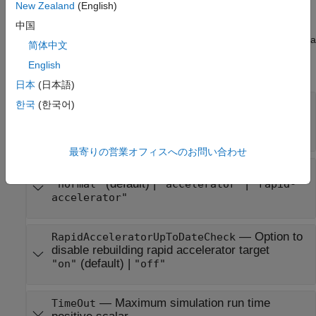
New Zealand
(English)
Example:
中国
bp =
configures a
simulink.multisim.ModelParameter(TimeOut="100")
简体中文
object with a simulation
simulink.multisim.ModelParamter
English
timeout of 100 seconds.
日本
(日本語)
—
Model
Configuration Parameter Name
한국
(한국어)
configuration parameter
configuration parameter value
最寄りの営業オフィスへのお問い合わせ
—
Simulation mode
SimulationMode
(default) |
|
"normal"
"accelerator"
"rapid-
accelerator"
—
Option to
RapidAcceleratorUpToDateCheck
disable rebuilding rapid accelerator target
(default) |
"on"
"off"
—
Maximum simulation run time
TimeOut