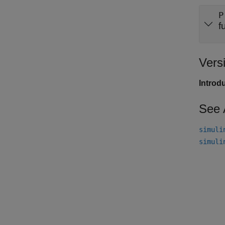
P
f
Vers
Introd
See 
simuli
simuli