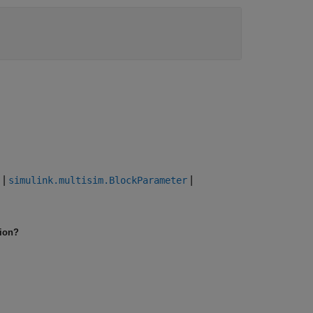
|
|
simulink.multisim.BlockParameter
tion?