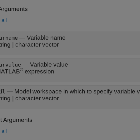
 Arguments
all
—
Variable name
arname
tring
|
character vector
—
Variable value
arvalue
®
ATLAB
expression
—
Model workspace in which to specify variable 
dl
tring
|
character vector
t Arguments
all