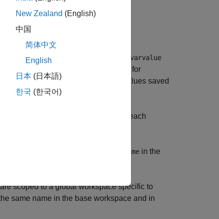
New Zealand
(English)
e=mdl)
中国
简体中文
ue of the variable
to the value
varname
varvalue
English
ject. Use this syntax to specify values for
日本
(日本語)
ues you specify override the variable values saved
한국
(한국어)
verted when the simulation completes.
object. Specify the value for each
Variable
sets the value of the variable
in the
)
varname
dl
are scoped to a global workspace specific to
h the same name in the base workspace and in