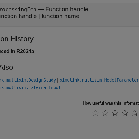
—
Function handle
rocessingFcn
unction handle
|
function name
ion History
uced in R2024a
Also
|
nk.multisim.DesignStudy
simulink.multisim.ModelParameter
nk.multisim.ExternalInput
How useful was this informa