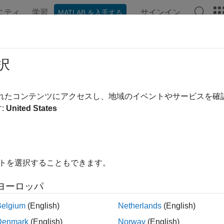
ニティ
学習
サインイン
MATLAB を入手する
ンテーション
例
関数
ブロック
アプリ
Videos
link.multisim.Variable
択
 a range of values for model variables
されたコンテンツにアクセスし、地域のイベントやサービスを
R2024a
:
United States
all in page
ription
object represents a design study t
mulink.multisim.DesignStudy
イトを選択することもできます。
cale. With the
object, you can spec
simulink.multisim.Variable
ions using parameter combinations.
ヨーロッパ
tion
Belgium
(English)
Netherlands
(English)
Denmark
(English)
Norway
(English)
x