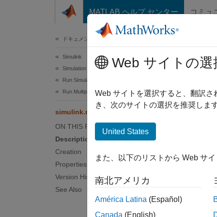
コンテンツへスキップ
MATLAB ヘルプ センター
コミュ
ドキュメ
ドキュメンテーションのホーム
Simulink
simu
Web サイトの選
Simulation
Run Simulations
Run Multiple Simulations
Specify
Web サイトを選択すると、翻訳
Since 
き、次のサイトの選択を推奨します
simulink.multisim.Variable
expand 
ON THIS PAGE
Desc
United States
Description
The
si
Creation
また、以下のリストから Web サ
large s
Properties
simulat
Version History
南北アメリカ
See Also
Crea
América Latina
(Español)
Canada
(English)
Synta