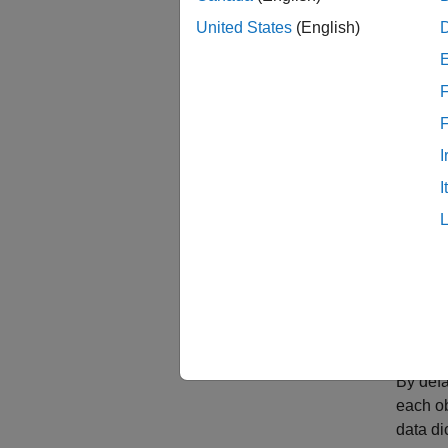
United States
(English)
simVar
simVar
Descr
F
simVars
for the
I
variabl
I
in the 
You can
variabl
simVars
model 
By defa
each ob
data di