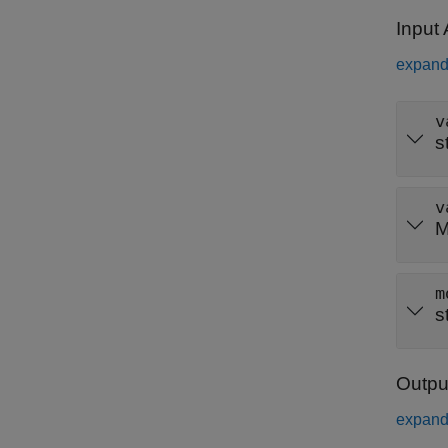
Input
expand 
v
s
v
M
m
s
Outpu
expand 