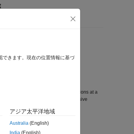
Answers
確認できます。現在の位置情報に基づ
hat allows you to run multiple simulations at a
ify variables and their values for massive
アジア太平洋地域
Australia
(English)
India
(English)