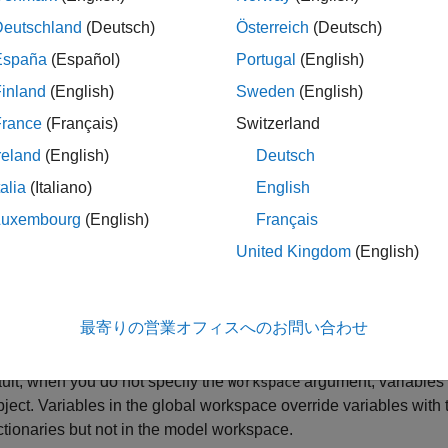
Deutschland
(Deutsch)
Österreich
(Deutsch)
s = simulink.multisim.Variable(varname,varvalue)
s = simulink.multisim.Variable(varname,varvalue,Workspac
España
(Español)
Portugal
(English)
iption
inland
(English)
Sweden
(English)
sets the val
= simulink.multisim.Variable(
,
)
varname
varvalue
France
(Français)
Switzerland
 simulation configured using the
ob
simulink.multisim.Variable
reland
(English)
Deutsch
es in the base workspace or data dictionaries. The variable val
talia
(Italiano)
English
base workspace or data dictionary during simulation and are re
Luxembourg
(English)
Français
 specify values for multiple variables on a
simulink.multisim.
United Kingdom
(English)
e one at a time.
= simulink.multisim.Variable(
,
,Workspace=
varname
varvalue
m
最寄りの営業オフィスへのお問い合わせ
workspace of the model
.
mdl
ult, when you do not specify the
argument, variables 
Workspace
ject. Variables in the global workspace override variables wit
ctionaries but not in the model workspace.