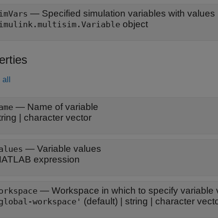
— Specified simulation variables with values
imVars
object
imulink.multisim.Variable
erties
all
—
Name of variable
ame
tring
|
character vector
—
Variable values
alues
ATLAB expression
—
Workspace in which to specify variable 
orkspace
(default) |
string
|
character vect
global-workspace'