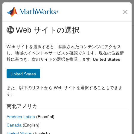
コンテンツへスキップ
MATLAB ヘルプ センター
オフキャンバス ナビゲーション メ
メインコンテンツ
Web サイトの選択
ドキュメンテーションのホーム
openReport
Simulink
Web サイトを選択すると、翻訳されたコンテンツにアクセス
ブロックとブロックセットの作成
MATLAB
Function レポートを開く
し、地域のイベントやサービスを確認できます。現在の位置情
ブロック アルゴリズムの作成
報に基づき、次のサイトの選択を推奨します:
United States
MATLAB を使用したブロックの作成
ページ内をすべて折りたたむ
MATLAB Functions を使用したブロックの作成
United States
構文
MATLAB Function ブロック エディター
また、以下のリストから Web サイトを選択することもできま
openReport(config)
openReport
す。
説明
項目一覧
南北アメリカ
構文
は、
MATLAB Function
ブロックの
openReport(
)
config
®
MATLAB
Function レポートを開きます。
説明
América Latina
(Español)
例
Canada
(English)
例
入力引数
United States
(English)