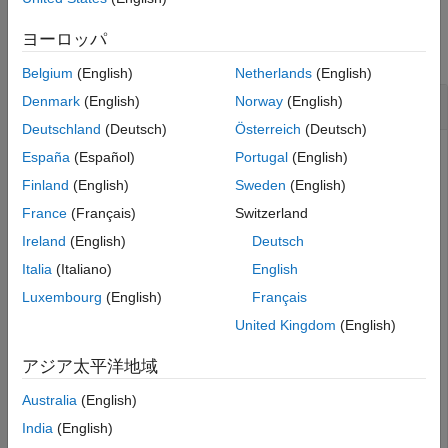
ヒント
例
バージョン履歴
ヨーロッパ
参考
すべて折りたたむ
Belgium
(English)
Netherlands
(English)
MATLAB
Function レポートを開く、閉じる
Denmark
(English)
Norway
(English)
Deutschland
(Deutsch)
Österreich
(Deutsch)
Simulink での MATLAB Function ブロックを使用した
España
(Español)
Portugal
(English)
MATLAB 関数の実装
に記述されているモデル
Finland
(English)
Sweden
(English)
の
MATLAB Function
ブロックの
call_stats_block2
France
(Français)
Switzerland
オブジェクトにアクセスしま
MATLABFunctionConfiguration
す。
Ireland
(English)
Deutsch
Italia
(Italiano)
English
config = get_param(
"call_stats_block2/MATLAB Function"
Luxembourg
(English)
Français
"MATLABFunctionConfiguration"
);
United Kingdom
(English)
MATLAB Function レポートを開きます。
アジア太平洋地域
Australia
(English)
openReport(config)
India
(English)