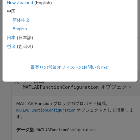
New Zealand
(English)
MATLAB Function レポートを閉じます。
中国
简体中文
closeReport(config)
English
日本
(日本語)
한국
(한국어)
入力引数
すべて折りたたむ
最寄りの営業オフィスへのお問い合わせ
—
MATLAB Function ブロックのプロパ
config
ティ構成
オブジェクト
MATLABFunctionConfiguration
MATLAB Function ブロックのプロパティ構成。
オブジェクトとして指定しま
MATLABFunctionConfiguration
す。
データ型:
MATLABFunctionConfiguration