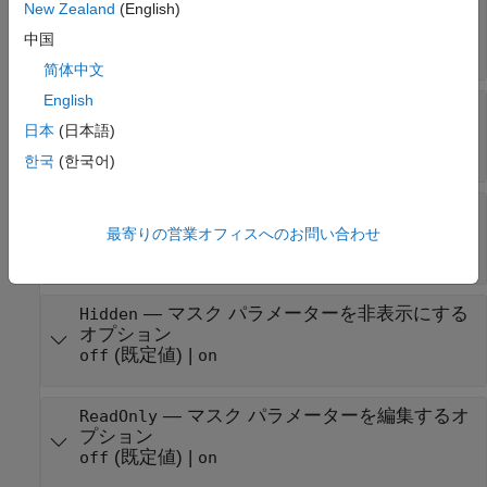
—
マスク パラメーターを評価するオ
Evaluate
New Zealand
(English)
プション
中国
(既定値) |
on
off
简体中文
English
—
シミュレーション中にマスク パラメ
Tunable
ーターを変更するオプション
日本
(日本語)
(既定値) |
|
on
off
run-to-run
한국
(한국어)
—
マスク パラメーターの値をモデ
NeverSave
ル ファイルに保存するオプション
最寄りの営業オフィスへのお問い合わせ
(既定値) |
off
on
—
マスク パラメーターを非表示にする
Hidden
オプション
(既定値) |
off
on
—
マスク パラメーターを編集するオ
ReadOnly
プション
(既定値) |
off
on