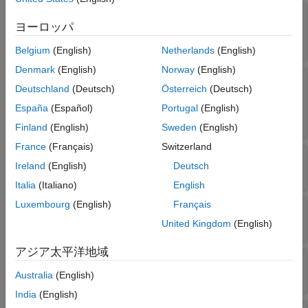
—
マスク パラメーターのタイプ
Type
ヨーロッパ
(既定値) |
|
|
|
edit
checkbox
popup
combobox
|
listbox
promote
Belgium
(English)
Netherlands
(English)
Denmark
(English)
Norway
(English)
—
パラメーターのタイプ オプシ
TypeOptions
Deutschland
(Deutsch)
Österreich
(Deutsch)
ョン
セル
(既定値) |
España
(Español)
Portugal
(English)
| ...
Simulink.Mask.EnumerationTypeOptions
Finland
(English)
Sweden
(English)
France
(Français)
Switzerland
—
マスク パラメーターの名前
Name
Ireland
(English)
Deutsch
文字ベクトル
(既定値)
Italia
(Italiano)
English
Luxembourg
(English)
Français
—
マスク パラメーターの表示名
Prompt
文字ベクトル
(既定値)
United Kingdom
(English)
アジア太平洋地域
—
マスク パラメーターの値
Value
文字ベクトル
(既定値)
Australia
(English)
India
(English)