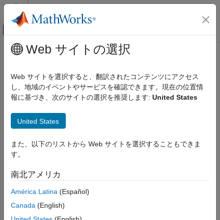
コンテンツへスキップ
MATLAB ヘルプ センター
オフキャンバス ナビゲーション メ
メインコンテンツ
Web サイトの選択
ドキュメンテーションのホーム
Simulink.MaskParameter クラス
Simulink
Web サイトを選択すると、翻訳されたコンテンツにアクセス
ブロックとブロックセットの作成
名前空間:
Simulink
し、地域のイベントやサービスを確認できます。現在の位置情
ブロック マスクの作成
報に基づき、次のサイトの選択を推奨します:
United States
マスク パラメーターをプログラムで制御
Simulink.MaskParameter クラス
United States
項目一覧
このページをすべて展開する
説明
説明
また、以下のリストから Web サイトを選択することもできま
プロパティ
す。
のインスタンスを使用してマスク パラ
Simulink.MaskParameter
メソッド
メーターのプロパティを設定します。
南北アメリカ
バージョン履歴
参考
プロパティ
América Latina
(Español)
Canada
(English)
すべて展開する
United States
(English)