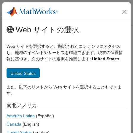
コンテンツへスキップ
MATLAB ヘルプ センター
オフキャンバス ナビゲーション メ
メインコンテンツ
Web サイトの選択
ドキュメンテーションのホーム
saveChanges
Simulink
Web サイトを選択すると、翻訳されたコンテンツにアクセス
Modeling
Save data in memory to the connected data source
し、地域のイベントやサービスを確認できます。現在の位置情
Manage Design Data
Since R2024a
報に基づき、次のサイトの選択を推奨します:
United States
collapse all in page
saveChanges
United States
Syntax
ON THIS PAGE
Syntax
また、以下のリストから Web サイトを選択することもできま
saveChanges(connectionObj)
Description
す。
Description
Examples
南北アメリカ
Input Arguments
returns
(
) if the data
saveChanges(
)
1
true
connectionObj
connection successfully saves data in memory to the connected
Version History
América Latina
(Español)
data source
, and
(
) otherwise.
connectionObj
0
false
See Also
Canada
(English)
The behavior of the
function depends on the
saveChanges
United States
(English)