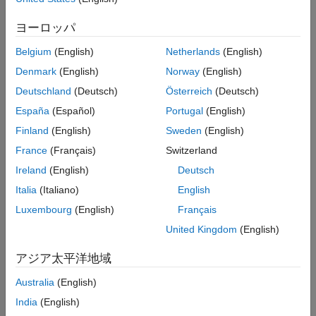
connected data source:
ヨーロッパ
Base workspace — The function returns an error.
Belgium
(English)
Netherlands
(English)
Model workspace
Denmark
(English)
Norway
(English)
Deutschland
(Deutsch)
Österreich
(Deutsch)
Data source is the model file — The function saves the
España
(Español)
Portugal
(English)
model.
Finland
(English)
Sweden
(English)
Data source is a MAT file or
file — The function
.m
France
(Français)
Switzerland
saves the data to the file.
Ireland
(English)
Deutsch
®
Data source is MATLAB
code — The function returns
Italia
(Italiano)
English
an error.
Luxembourg
(English)
Français
United Kingdom
(English)
MAT file — The function saves the data to the MAT file.
アジア太平洋地域
Data dictionary — The function saves the data dictionary
and referenced dictionaries.
Australia
(English)
India
(English)
example