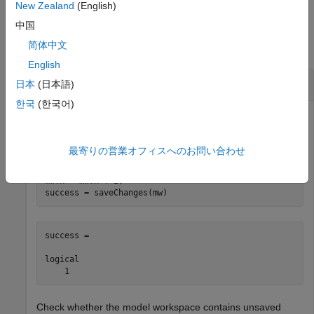
New Zealand
(English)
Examples
中国
简体中文
collapse all
English
Save Changes to Model Workspace
日本
(日本語)
한국
(한국어)
Update the value of a variable in the model workspace.
Then save the change.
最寄りの営業オフィスへのお問い合わせ
mw = Simulink.data.connect(
"myModel.slx"
)

mw.x = mw.x + 2;

success = 

logical

Check whether the model workspace contains unsaved