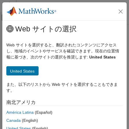
コンテンツへスキップ
MATLAB ヘルプ センター
オフキャンバス ナビゲーション メ
メインコンテンツ
Web サイトの選択
ドキュメンテーションのホーム
hasUnsavedChanges
Simulink
Web サイトを選択すると、翻訳されたコンテンツにアクセス
Modeling
Determine whether connected data source has unsaved data in
し、地域のイベントやサービスを確認できます。現在の位置情
Manage Design Data
memory
報に基づき、次のサイトの選択を推奨します:
United States
Since R2024a
hasUnsavedChanges
collapse all in page
United States
ON THIS PAGE
Syntax
Syntax
また、以下のリストから Web サイトを選択することもできま
Description
す。
hasUnsavedChanges(connectionObj)
Examples
Description
南北アメリカ
Input Arguments
returns
(
) if the
Version History
hasUnsavedChanges(
)
1
true
connectionObj
América Latina
(Español)
connected data source
has unsaved data in
connectionObj
See Also
Canada
(English)
memory, and
(
) otherwise.
0
false
United States
(English)