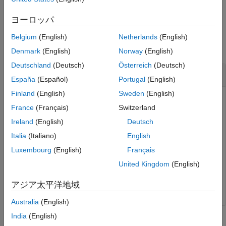
example
ヨーロッパ
Examples
Belgium
(English)
Netherlands
(English)
collapse all
Denmark
(English)
Norway
(English)
Deutschland
(Deutsch)
Österreich
(Deutsch)
Check for Unsaved Changes in Data Dictionary
España
(Español)
Portugal
(English)
Finland
(English)
Sweden
(English)
dd = Simulink.data.connect(
"myDictionary.sldd"
);

France
(Français)
Switzerland
dd.x = dd.x + 2;

dirty = hasUnsavedChanges(dd)
Ireland
(English)
Deutsch
Italia
(Italiano)
English
Luxembourg
(English)
Français
dirty = 

United Kingdom
(English)
logical

アジア太平洋地域
Australia
(English)
India
(English)
Input Arguments