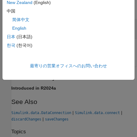
New Zealand
(English)
collapse all
中国
简体中文
—
Connection to data source
connectionObj
English
object
Simulink.data.DataConnection
日本
(日本語)
한국
(한국어)
Connection to data source, specified as a
object.
Simulink.data.DataConnection
最寄りの営業オフィスへのお問い合わせ
Version History
Introduced in R2024a
See Also
|
|
Simulink.data.DataConnection
Simulink.data.connect
|
discardChanges
saveChanges
Topics