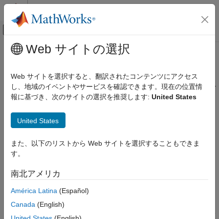
コンテンツへスキップ
MATLAB ヘルプ センター
オフキャンバス ナビゲーション メ
メインコンテンツ
Web サイトの選択
ドキュメンテーションのホーム
DocBlock
Simulink
Web サイトを選択すると、翻訳されたコンテンツにアクセス
Simulink 環境の基礎
モデルを記述するテキストを作成して、モデルと共にテキストを
し、地域のイベントやサービスを確認できます。現在の位置情
ブロック ライブラリ
保存
報に基づき、次のサイトの選択を推奨します:
United States
Model-Wide Utilities
このページをすべて展開する
United States
DocBlock
ライブラリ:
項目一覧
また、以下のリストから Web サイトを選択することもできま
Simulink / Model-Wide Utilities
説明
す。
HDL Coder / Model-Wide Utilities
例
南北アメリカ
パラメーター
説明
ブロックの特性
América Latina
(Español)
拡張機能
DocBlock
によって、モデルを記述するテキストの作成と編集が
Canada
(English)
バージョン履歴
でき、そのテキストをモデルと共に保存することができます。こ
United States
(English)