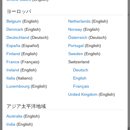
参考
のブロックのインスタンスをダブルクリックすると、このブロッ
クに関連付けられたテキストを含む一時ファイルが作成されて、
ヨーロッパ
テキスト エディターにファイルが開きます。エディターを使用し
®
てテキストを変更し、保存します。Simulink
では、保存された
Belgium
(English)
Netherlands
(English)
ファイルの内容をモデル ファイルに格納します。
Denmark
(English)
Norway
(English)
Deutschland
(Deutsch)
Österreich
(Deutsch)
DocBlock
は、HTML、Rich Text Format (RTF)、ASCII テキスト
ドキュメント タイプをサポートします。これらのドキュメント
España
(Español)
Portugal
(English)
タイプの既定のエディターは、以下のとおりです。
Finland
(English)
Sweden
(English)
®
France
(Français)
Switzerland
HTML － Microsoft
Word (利用可能な場合)。そうでない場
合、
DocBlock
は [基本設定] ダイアログ ボックスの
[エディ
Ireland
(English)
Deutsch
ター/デバッガー]
ペインで指定したエディターを利用して
Italia
(Italiano)
English
HTML ドキュメントを開きます。
Luxembourg
(English)
Français
RTF － Microsoft Word (利用可能な場合)。そうでない場
United Kingdom
(English)
合、
DocBlock
は [基本設定] ダイアログ ボックスの
[エディ
ター/デバッガー]
ペインで指定したエディターを利用して
アジア太平洋地域
RTF ドキュメントを開きます。
Australia
(English)
テキスト －
DocBlock
は [基本設定] ダイアログ ボックスの
India
(English)
[エディター/デバッガー]
ペインで指定したエディターを使用