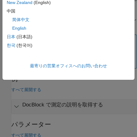
New Zealand
(English)
してテキスト ドキュメントを開きます。
中国
既定のエディターを変更する場合は、
コマンドを使用し
docblock
简体中文
ます。
English
日本
(日本語)
ヒント
한국
(한국어)
DocBlock
のブロック パラメーターを編集するには、ブロ
ック アイコンを右クリックし、
[マスクの編集]
、
[マスク
パラメーター]
を選択します。
最寄りの営業オフィスへのお問い合わせ
例
すべて展開する
DocBlock で測定の説明を取得する
パラメーター
すべて展開する