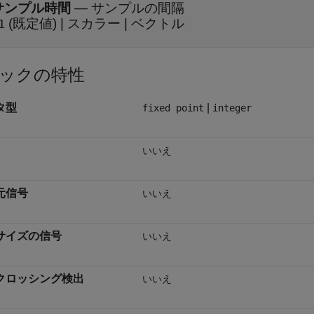
サンプル時間
—
サンプルの間隔
(既定値) | スカラー | ベクトル
1
ックの特性
タ型
|
fixed point
integer
いいえ
元信号
いいえ
サイズの信号
いいえ
クロッシング検出
いいえ