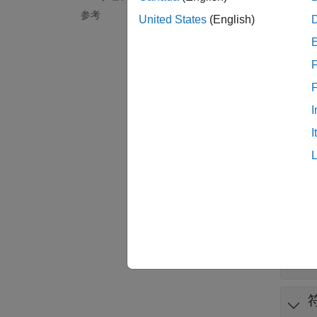
参考
United States
(English)
オーバ
た場合
F
I
I
例
すべて