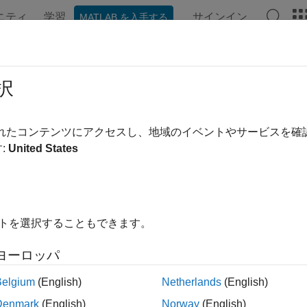
ニティ
学習
サインイン
MATLAB を入手する
ンテーション
例
関数
ブロック
アプリ
ビデオ
nter Free-Running
択
ト アップしていき、指定ビット数の最大値に到達した後に、
されたコンテンツにアクセスし、地域のイベントやサービスを
:
United States
ージをすべて展開する
ライブラリ:
Simulink / Sources
HDL Coder / Sources
イトを選択することもできます。
ヨーロッパ
Nbits
Belgium
(English)
Netherlands
(English)
r Free-Running
ブロックは、最大値 2
– 1 に達するまで
次に、カウンターはオーバーフローしてゼロに戻り、カウント
Denmark
(English)
Norway
(English)