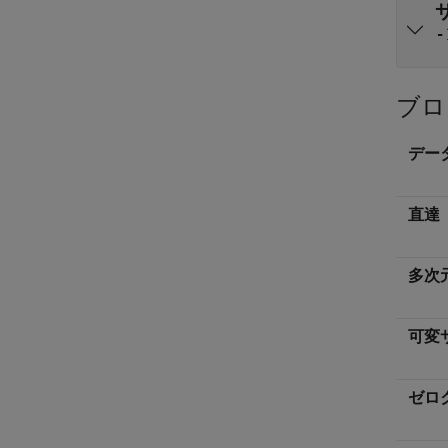
-
ブロ
デー
直達
多次
可変
ゼロ