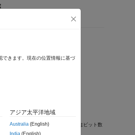
MATLAB Answers
オーバーフローしてゼロに戻る
確認できます。現在の位置情報に基づ
アジア太平洋地域
Australia
(English)
カウント アップします。ここで、
Nbits
はビット数
 アップを再開します。
India
(English)