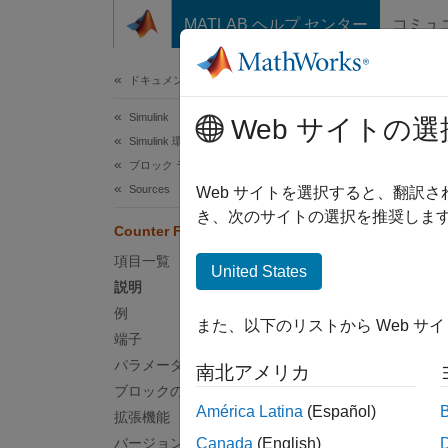
コンテンツへスキップ
MATLAB ヘルプ センター
コミュ
ドキュメ
ドキュメンテーションのホーム
Simulink
Cou
Web サイトの選
Simulink 環境の基礎
ブロック ライブラリ
Sources
カウン
Web サイトを選択すると、翻訳
き、次のサイトの選択を推奨します
Counter Free-Running
このペ
項目一覧
United States
説明
例
また、以下のリストから Web サ
端子
パラメーター
説明
南北アメリカ
ブロックの特性
América Latina
(Español)
Counte
拡張機能
です。
バージョン履歴
Canada
(English)