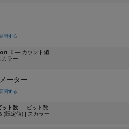
展開する
ort_1
—
カウント値
スカラー
メーター
展開する
ビット数
—
ビット数
(既定値) | スカラー
6