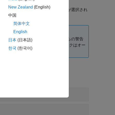
New Zealand
(English)
ローバル double オーバーライドが選択され
中国
简体中文
English
プに関する警告を報告しません。これらの警告
日本
(日本語)
ス ページを参照してください。ブロックはオー
한국
(한국어)