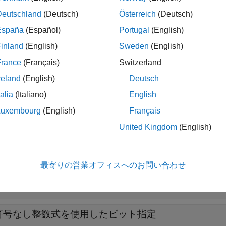
Deutschland
(Deutsch)
Österreich
(Deutsch)
ーフロー後、カウンターは必ずゼロに初期化されます。ただし、グ
España
(Español)
Portugal
(English)
、
Counter Free-Running
ブロックはゼロに戻りません。
inland
(English)
Sweden
(English)
メモ
France
(Français)
Switzerland
このブロックはシミュレーション中のオーバーフロー時のラッ
reland
(English)
Deutsch
を報告する場合は、
のリファレン
Simulink.restoreDiagnostic
talia
(Italiano)
English
バーフロー時のラップが原因で発生するエラーを報告します。
Luxembourg
(English)
Français
United Kingdom
(English)
展開する
最寄りの営業オフィスへのお問い合わせ
正の整数を使用したビット指定
符号なし整数式を使用したビット指定