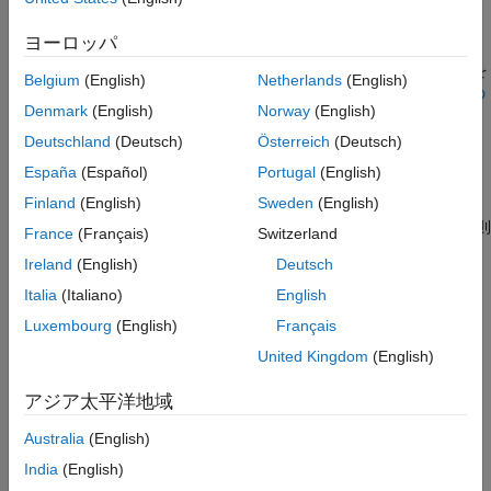
Simulink Using C/C++ or MATLAB
を参照してください。
ヨーロッパ
既存の Simulink モデル、外部ツール、または外部コードを
Simulink に統合して、Simulink ブロックおよびコンポーネントを
Belgium
(English)
Netherlands
(English)
モデル化することもできます。詳細については、
大規模モデルの
Denmark
(English)
Norway
(English)
コンポーネントの作成
を参照してください。
Deutschland
(Deutsch)
Österreich
(Deutsch)
カテゴリ
España
(Español)
Portugal
(English)
Finland
(English)
Sweden
(English)
ブロック作成の基礎
ブロックを作成して Simulink のモデル化機能を拡張する際の原則
France
(Français)
Switzerland
MATLAB を使用したブロックの作成
Ireland
(English)
Deutsch
特殊な API 内で MATLAB コードを使用することによるブロック
Italia
(Italiano)
English
の作成
Luxembourg
(English)
Français
C/C++ を使用したブロックの作成
United Kingdom
(English)
特殊な API 内で C/C++ コードを使用することによるブロックの
作成
アジア太平洋地域
この情報は役に立ちましたか？
Australia
(English)
India
(English)