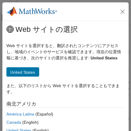
コンテンツへスキップ
MATLAB ヘルプ センター
オフキャンバス ナビゲーション メ
メインコンテンツ
Web サイトの選択
ドキュメンテーションのホーム
ブロック アルゴリズムの作成
Simulink
Web サイトを選択すると、翻訳されたコンテンツにアクセス
ブロックとブロックセットの作成
®
ブロック作成の基礎、ブロックを作成するための MATLAB
また
し、地域のイベントやサービスを確認できます。現在の位置情
は C/C++ の使用
報に基づき、次のサイトの選択を推奨します:
United States
カテゴリ
®
Simulink
とそれに関連するツールボックスでは、標準の組み込
ブロック アルゴリズムの作成
みライブラリ内にシステムをモデル化するためのさまざまなブロ
United States
ブロック作成の基礎
ックが用意されています。標準の組み込みライブラリ内のブロッ
MATLAB を使用したブロックの作成
クがモデル化要件を満たさない場合は、複雑なシステムをモデル
また、以下のリストから Web サイトを選択することもできま
化したり一意のブロックの動作を実装したりするブロックのアル
C/C++ を使用したブロックの作成
す。
ゴリズムを作成することで、Simulink のモデル化機能を拡張でき
ブロックセット デザイナーを使用したブロ
ックセットの作成
ます。再利用可能なブロックを作成するには、特殊な API 内で
南北アメリカ
MATLAB コードまたは C/C++ コードを使用します。
ブロック マスクの作成
América Latina
(Español)
さまざまなブロック作成ツールを選択するときに役立つ情報の詳
Canada
(English)
細については、
Choose Tools to Create Reusable Blocks in
United States
(English)