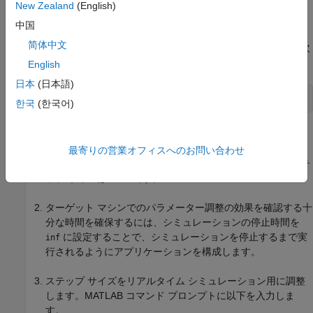
Simscape ランタイムおよびコード生成パラメーターを構成しま
New Zealand
(English)
す。
中国
简体中文
®
参照モデルを開くには、MATLAB
コマンド プロンプトで次
を入力します。
English
日本
(日本語)
ssc_resistive_ac_circuit
한국
(한국어)
モデルが開き、PreLoadFcn によってモデルのパラメーター
が MATLAB ワークスペースに読み込まれます。ピーク電圧
最寄りの営業オフィスへのお問い合わせ
は 3 V、抵抗
は 10 Ω、ステ
A_peak_voltage_src
R_resistor
ップ サイズは 1e-5 です。
ターゲット マシンでのパラメーター調整の効果を確認する十
分な時間を確保するには、シミュレーションの停止時間を
に設定することで、シミュレーションを停止するまで実
inf
行されるようにアプリケーションを構成します。
ステップ サイズをリアルタイム シミュレーション用に調整
します。MATLAB コマンド プロンプトに以下を入力しま
す。