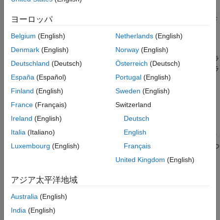
参考
®
Simulink
Real-Time™
と
Simulink Coder™
を使用して、モ
ヨーロッパ
デルの実行可能バージョンをリアルタイム ターゲット マシ
Belgium
(English)
Netherlands
(English)
ンに展開します。
Denmark
(English)
Norway
(English)
開発用コンピューターで
Simulink Real-Time
エクスプローラ
Deutschland
(Deutsch)
Österreich
(Deutsch)
ーを使用して、ターゲット マシン上の Simscape 実行時パラ
España
(Español)
Portugal
(English)
メーターの値を変更し、パラメーター変更の効果を確認しま
す。
Finland
(English)
Sweden
(English)
France
(Français)
Switzerland
前提条件
Ireland
(English)
Deutsch
この例では、開発用コンピューターとリアルタイム ターゲット
Italia
(Italiano)
English
マシンの間にアクティブな接続が必要です。開発用コンピュータ
ーを構成し、ターゲット ハードウェアに接続する方法の詳細につ
Luxembourg
(English)
Français
いては、
Get Started with Simulink Real-Time
(Simulink Real-
United Kingdom
(English)
Time)
を参照してください。
アジア太平洋地域
展開のための
Simscape
モデルの構成
Australia
(English)
開発用コンピューターでリアルタイム ターゲット マシン上のパ
India
(English)
ラメーター値を変更できるようにするには、Simscape モデルの