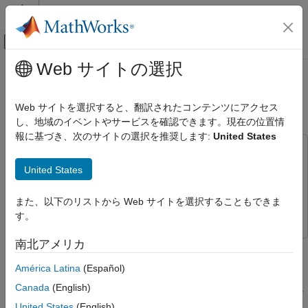
コンテンツへスキップ
MATLAB ヘルプ センター
オフキャンバス ナビゲーション メ
メインコンテンツ
Web サイトの選択
ドキュメンテーションのホーム
ターゲット ハードウェア上でのパ
物理モデリング
ラメーター値の変更
Web サイトを選択すると、翻訳されたコンテンツにアクセス
し、地域のイベントやサービスを確認できます。現在の位置情
Simscape
報に基づき、次のサイトの選択を推奨します:
United States
Simscape リアルタイム シミュレーション
この例では次を使用します。
リアルタイム展開
Simscape
Simscape
United States
ターゲット ハードウェア上でのパラメータ
Simulink Coder
Simulink Coder
ー値の変更
また、以下のリストから Web サイトを選択することもできま
Simulink Real-Time
Simulink Real-Time
項目一覧
す。
前提条件
南北アメリカ
この例では、次のような操作方法を説明します。
展開のための Simscape モデルの構成
リアルタイム ターゲット マシンへのモデル
América Latina
(Español)
の展開
Simscape™ モデルを構成して、信号の可視化と Simscape
Canada
(English)
実行時パラメーターへの変更をサポートするコードを生成し
Simulink Real-Time エクスプローラーを使用
したパラメーターの変更と結果の確認
ます。
United States
(English)