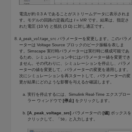
電流が約 0.3 A であることがストリームデータに表示されま
す。モデルの回路の定義式は
I
=
V
/
R
です。結果は、指定さ
れた電圧 (10 V) と抵抗 (3 Ω) に対し適正です。
パラメーターを変更します。このパラメ
A_peak_voltage_src
ーターは
Voltage Source
ブロックのピーク振幅を表しま
す。Simscape 実行時パラメーターは実行時に構成可能であ
るため、シミュレーション中にはパラメーター値を変更でき
ません。その代わりに、シミュレーションを停止し、パラメ
ーターの値を変更して、パラメーターの変更を適用します。
次にシミュレーションを再スタートして、パラメーターの変
更が結果にどのような影響を与えるか確認します。
実行を停止するには、
Simulink Real-Time
エクスプロー
ラー ウィンドウで
[停止]
をクリックします。
[A_peak_voltage_src]
パラメーターの
[値]
ボックスを
クリックして、「
」と入力します。
50