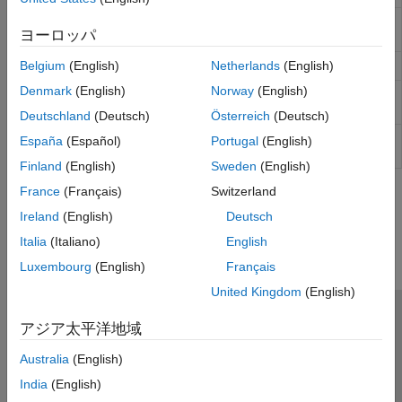
Permanent
Permanent magnet that passively
ヨーロッパ
Magnet
generates magnetic field
(R2023b 以降)
Reluctance
磁気抵抗
Belgium
(English)
Netherlands
(English)
Denmark
(English)
Norway
(English)
Reluctance
磁気抵抗力に基づく起磁デバイス
Force Actuator
Deutschland
(Deutsch)
Österreich
(Deutsch)
Variable
Variable reluctance in electromagnetic
España
(Español)
Portugal
(English)
Reluctance
systems
Finland
(English)
Sweden
(English)
France
(Français)
Switzerland
この情報は役に立ちましたか？
Ireland
(English)
Deutsch
Italia
(Italiano)
English
Luxembourg
(English)
Français
United Kingdom
(English)
トラストセンター
商標
プライバシー ポリシー
アジア太平洋地域
違法コピー防止
アプリケーション ステータス
お問い合わせ
Australia
(English)
© 1994-2026 The MathWorks, Inc.
India
(English)