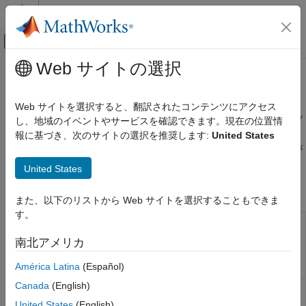
コンテンツへスキップ
MATLAB ヘルプ センター
オフキャンバス ナビゲーション メ
メインコンテンツ
Web サイトの選択
ドキュメンテーションのホーム
磁気要素
物理モデリング
Web サイトを選択すると、翻訳されたコンテンツにアクセス
磁気抵抗、電磁コンバーター、アクチュエータなどの磁気基本ブ
し、地域のイベントやサービスを確認できます。現在の位置情
Simscape
ロック
報に基づき、次のサイトの選択を推奨します:
United States
Foundation ブロック ライブラリ
このライブラリには、磁気ドメインの基本要素と基本ブロックが
電磁モデル
含まれます。
United States
カテゴリ
Simscape ブロック
磁気要素
また、以下のリストから Web サイトを選択することもできま
磁気センサー
す。
Electromagnetic
可逆的な電磁エネルギー変換デバイス
磁気ソース
Converter
南北アメリカ
磁気システム
Fundamental
Simplified implementation of magnetic
América Latina
(Español)
Reluctance
reluctance
Canada
(English)
Magnetic
磁気端子の基準接続
Reference
United States
(English)