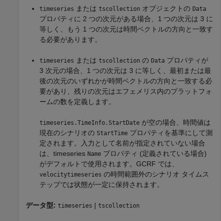
または
オブジェクトの
timeseries
tscollection
Data
プロパティに 2 つの次元がある場合、1 つの次元は 3 に
等しく、もう 1 つの次元は時間ベクトルの方向と一致す
る必要があります。
または
の
プロパティが
timeseries
tscollection
Data
3 次元の場合、1 つの次元は 3 に等しく、最初または最
後の次元のいずれかが時間ベクトルの方向と一致する必
要があり、残りの次元はエフェメリス内のプラットフォ
ームの数を定義します。
が空の場合、時間値は
timeseries.TimeInfo.StartDate
現在のシナリオの
プロパティを基準にして測
StartTime
定されます。入力として名前が指定されていない場合
は、timeseries
プロパティ (定義されている場合)
Name
がデフォルトで使用されます。GCRF では、
の時間範囲外のシナリオ タイムス
velocitytimeseries
テップでは状態が一定に保持されます。
データ型:
|
timeseries
tscollection