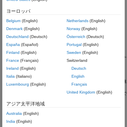
pltf = platform(
___
)
ヨーロッパ
説明
Belgium
(English)
Netherlands
(English)
は、
システム オ
platform(
,
)
geoTrajectory
scenario
trajectory
ブジェクトからの軌跡を使用して、衛星シナリオに
オ
Platform
Denmark
(English)
Norway
(English)
ブジェクトを追加します。
Deutschland
(Deutsch)
Österreich
(Deutsch)
España
(Español)
Portugal
(English)
例
Finland
(English)
Sweden
(English)
は、位置データから衛星シナ
platform(
,
)
scenario
positiontable
France
(Français)
Switzerland
リオに
オブジェクトを追加します。位置データはメー
Platform
Ireland
(English)
Deutsch
トル単位です。
Italia
(Italiano)
English
は、位置と速
platform(
,
,
)
scenario
positiontable
velocitytable
Luxembourg
(English)
Français
度データから衛星シナリオに
オブジェクトを追加しま
Platform
United Kingdom
(English)
す。位置データはメートル単位、速度データはメートル/秒単位で
す。
アジア太平洋地域
は、
platform(
,
)
scenario
positiontimeseries
Australia
(English)
(
オブジェクト) で指定された位
positiontimeseries
timeseries
India
(English)
置 (メートル単位) データから、衛星シナリオに
オブジ
Platform