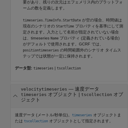
要があり、残りの次元はエフェメリス内のプラットフォ
ームの数を定義します。
が空の場合、時間値は
timeseries.TimeInfo.StartDate
現在のシナリオの
プロパティを基準にして測
StartTime
定されます。入力として名前が指定されていない場合
は、timeseries
プロパティ (定義されている場合)
Name
がデフォルトで使用されます。GCRF では、
の時間範囲外のシナリオ タイムス
positiontimeseries
テップでは状態が一定に保持されます。
データ型:
|
timeseries
tscollection
—
速度データ
velocitytimeseries
オブジェクト
|
オブ
timeseries
tscollection
ジェクト
速度データ (メートル/秒単位)。
オブジェクトま
timeseries
たは
オブジェクトとして指定されます。
tscollection