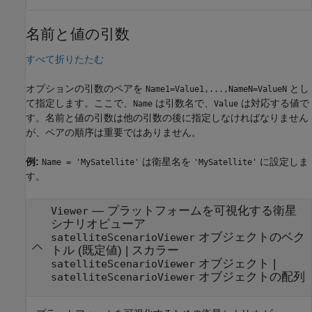
名前と値の引数
すべて折りたたむ
オプションの引数のペアを
とし
Name1=Value1,...,NameN=ValueN
て指定します。ここで、
は引数名で、
は対応する値で
Name
Value
す。名前と値の引数は他の引数の後に指定しなければなりません
が、ペアの順序は重要ではありません。
例:
は衛星名を
に設定しま
Name = 'MySatellite'
'MySatellite'
す。
—
プラットフォームを可視化する衛星
Viewer
シナリオビューア
オブジェクトのベク
satelliteScenarioViewer
トル
(既定値) |
スカラー
オブジェクト
|
satelliteScenarioViewer
オブジェクトの配列
satelliteScenarioViewer