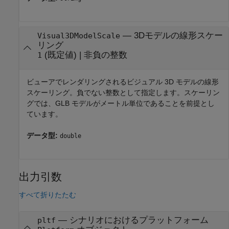
—
3Dモデルの線形スケー
Visual3DModelScale
リング
(既定値) |
非負の整数
1
ビューアでレンダリングされるビジュアル 3D モデルの線形
スケーリング。負でない整数として指定します。スケーリン
グでは、GLB モデルがメートル単位であることを前提とし
ています。
データ型:
double
出力引数
すべて折りたたむ
— シナリオにおけるプラットフォーム
pltf