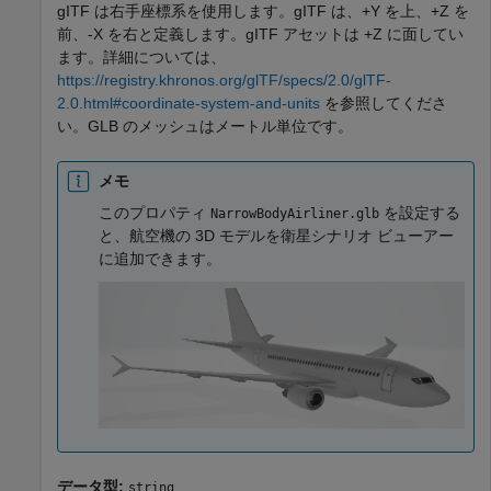
gITF は右手座標系を使用します。gITF は、+Y を上、+Z を
前、-X を右と定義します。gITF アセットは +Z に面してい
ます。詳細については、
https://registry.khronos.org/glTF/specs/2.0/glTF-
2.0.html#coordinate-system-and-units
を参照してくださ
い。GLB のメッシュはメートル単位です。
メモ
このプロパティ
を設定する
NarrowBodyAirliner.glb
と、航空機の 3D モデルを衛星シナリオ ビューアー
に追加できます。
データ型:
string