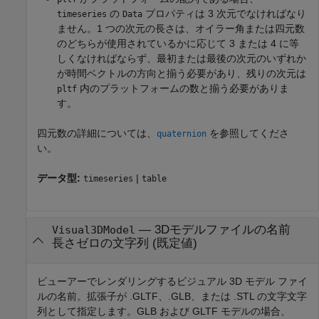
の
プロパティは 3 次元でなければなり
timeseries
Data
ません。1 つの次元の長さは、オイラー角または四元数
のどちらが使用されているかに応じて 3 または 4 に等
しくなければならず、最初または最後の次元のいずれか
が時間ベクトルの方向と揃う必要があり、残りの次元は
内のプラットフォームの数と揃う必要がありま
pltf
す。
四元数の詳細については、
を参照してくださ
quaternion
い。
データ型:
|
timeseries
table
—
3Dモデルファイルの名前
Visual3DModel
長さゼロの文字列
(既定値)
ビューアーでレンダリングするビジュアル 3D モデル ファイ
ルの名前。拡張子が .GLTF、.GLB、または .STL の文字文字
列として指定します。GLB および GLTF モデルの場合、