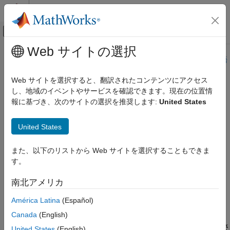
コンテンツへスキップ
MATLAB ヘルプ センター
オフキャンバス ナビゲーション メ
メインコンテンツ
Web サイトの選択
ドキュメンテーションのホーム
このページは機械翻訳を使用して翻訳されました。最新版の英語
を参照するには、ここをクリックします。
無線通信
Web サイトを選択すると、翻訳されたコンテンツにアクセス
し、地域のイベントやサービスを確認できます。現在の位置情
dopplerShiftCircularOrbit
Satellite Communications Toolbox
報に基づき、次のサイトの選択を推奨します:
United States
RF伝搬とチャネルモデル
円軌道衛星による地上局でのドップラーシフトを計算する
dopplerShiftCircularOrbit
United States
R2024a 以降
項目一覧
ページ内をすべて折りたたむ
また、以下のリストから Web サイトを選択することもできま
構文
す。
説明
構文
例
南北アメリカ
shift = dopplerShiftCircularOrbit(el,hs,hg,freq)
入力引数
shift = dopplerShiftCircularOrbit(el,hs,hg,freq,time)
América Latina
(Español)
出力引数
説明
詳細
Canada
(English)
拡張機能
は、指定さ
= dopplerShiftCircularOrbit(
,
,
,
)
shift
el
hs
hg
freq
United States
(English)