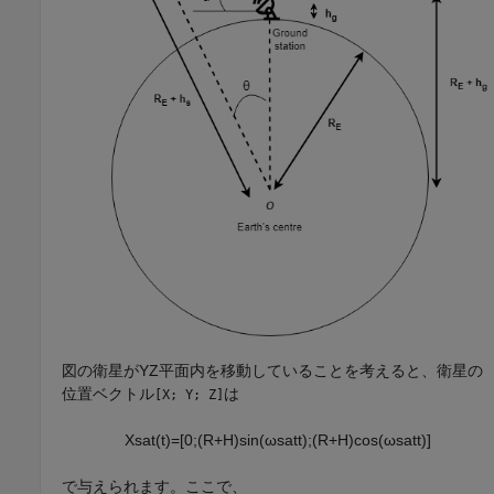
図の衛星がYZ平面内を移動していることを考えると、衛星の
位置ベクトル
は
[X; Y; Z]
X
s
a
t
(
t
)
=
[
0
;
(
R
+
H
)
sin
(
ω
s
a
t
t
)
;
(
R
+
H
)
cos
(
ω
s
a
t
t
)
]
で与えられます。ここで、