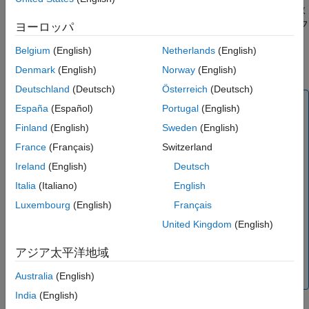
れた仰角
、衛星高度
、地上局高度
、および衛星搬送周波数
el
hs
hg
バージョン履歴
で、円軌道を周回する衛星による地上局でのドップラーシフ
freq
ヨーロッパ
参考
トをヘルツ単位で計算します。
Belgium
(English)
Netherlands
(English)
詳細については、
ドップラーシフトの計算
を参照してください。
Denmark
(English)
Norway
(English)
Deutschland
(Deutsch)
Österreich
(Deutsch)
メモ
España
(Español)
Portugal
(English)
は以下を前提としています:
dopplerShiftCircularOrbit
Finland
(English)
Sweden
(English)
地球は球体であり、地上局は静止しており、地球は自
France
(Français)
Switzerland
転しません。
Ireland
(English)
Deutsch
衛星から地上局へのアクセスまたはリンクは常時可能
Italia
(Italiano)
English
です。
Luxembourg
(English)
Français
地上局は北極（正の Z 軸）に位置し、衛星はYZ 平面
United Kingdom
(English)
の第 2 象限にある初期入力仰角
からスタートしま
el
す。
アジア太平洋地域
衛星は円軌道上を時計回りに移動します。
Australia
(English)
India
(English)