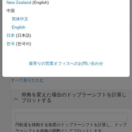
New Zealand
(English)
例
中国
简体中文
は、
= dopplerShiftCircularOrbit(
,
,
,
,
)
shift
el
hs
hg
freq
time
円軌道を周回する衛星による地上局でのドップラーシフトを計算
English
するための時間インスタンスを指定します。
日本
(日本語)
한국
(한국어)
詳細については、
ドップラーシフトの計算
を参照してください。
例
最寄りの営業オフィスへのお問い合わせ
例
すべて折りたたむ
仰角を変えた場合のドップラーシフトを計算し
プロットする
円軌道を移動する衛星のドップラーシフトを計算し、ドップ
ラーシフトを仰角の関数としてプロットします。