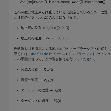
V
s
a
t
(
t
)
=
[
0
;
ω
s
a
t
(
R
+
H
)
cos
(
ω
s
a
t
t
)
;
−
ω
s
a
t
(
R
+
H
)
sin
(
ω
s
a
t
t
)
]
この関数は地上局が静止していると想定しているため、位置
と速度のベクトルは次のようになります。
地上局の位置 =
X
(t) = [0; 0;
R
]
g
地上局の速度 =
V
(t) = [0; 0; 0]
g
円軌道を回る衛星による地上局でのドップラーシフトの式を
導くには、
ページの
ドップラーシフト
セクショ
dopplershift
ンの手順に従って、次の置き換えを行ってください。
音源の位置 —
X
(t)
sat
音源の速度 —
V
(t)
sat
ターゲットの位置 —
X
(t)
g
ターゲットの速度 —
V
(t)
g