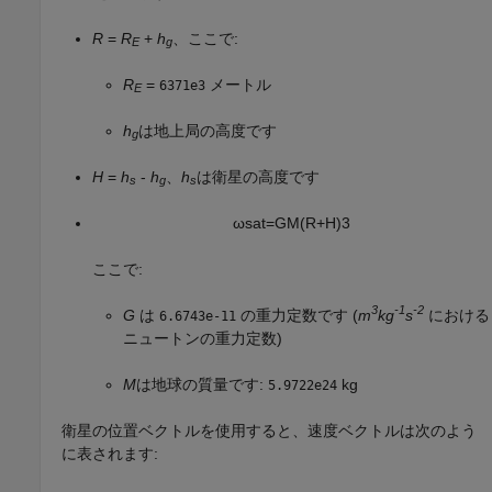
R
=
R
+
h
、ここで:
E
g
R
=
メートル
6371e3
E
h
は地上局の高度です
g
H
=
h
-
h
、
h
は衛星の高度です
s
g
s
ω
s
a
t
=
G
M
(
R
+
H
)
3
ここで:
3
-1
-2
G
は
の重力定数です (
m
kg
s
における
6.6743e-11
ニュートンの重力定数)
M
は地球の質量です:
kg
5.9722e24
衛星の位置ベクトルを使用すると、速度ベクトルは次のよう
に表されます: