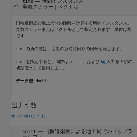
—
時間インスタンス
time
実数スカラー
|
ベクトル
円軌道衛星と地上局間の距離を計算する時間インスタンス。
実数スカラーまたはベクトルとして指定されます。単位は秒
です。
の負の値は、衛星の反時計回りの回転を表します。
time
を指定すると、関数は
、
、および
入力を
秒の
time
el
hs
hg
0
初期値として使用します。
データ型:
double
出力引数
すべて折りたたむ
— 円軌道衛星による地上局でのドップラ
shift