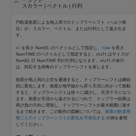
ーシフト
スカラー | ベクトル | 行列
円軌道衛星による地上局でのドップラーシフト（ヘルツ単
位）が、スカラー、ベクトル、または行列として返されま
す。
を長さ
NumEL
のベクトルとして指定し、
を長さ
el
time
NumTIME
のベクトルとして指定すると、
はサイズが
shift
NumEL
行
NumTIME
列の行列になります。
の各行
shift
は、対応する仰角のドップラーシフトを表します。
衛星が地上局の上空を通過すると、ドップラーシフトは継続
的に変化します。衛星が地平線から昇り天頂に向かって移動
すると、ドップラーシフトは徐々に減少し、天頂で 0 になり
ます。衛星が天頂から遠ざかるにつれて、ドップラー効果は
再び負の方向に増加し、ドップラーシフトが最大範囲に達す
るまで続きます。この動作の図解については、
衛星の軌道周
期ごとのドップラーシフトの変化を可視化する
の例を参照
してください。