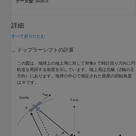
データ型:
double
詳細
すべて折りたたむ
ドップラーシフトの計算
この図は、地球上の地上局に対して仰角
α
で時計回り方向に円
軌道を周回する衛星を示しています。地上局は北極（Z軸の正
方向）にあります。地球の中心で測定された衛星の回転角度
は
θ
です。