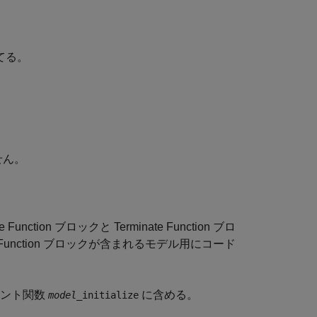
てる。
せん。
on ブロックと Terminate Function ブロ
ate Function ブロックが含まれるモデル用にコード
イント関数
に含める。
model
_initialize