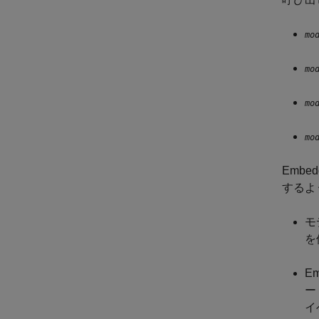
mo
mo
mo
mo
Embed
するよ
モ
を
E
ー
イ