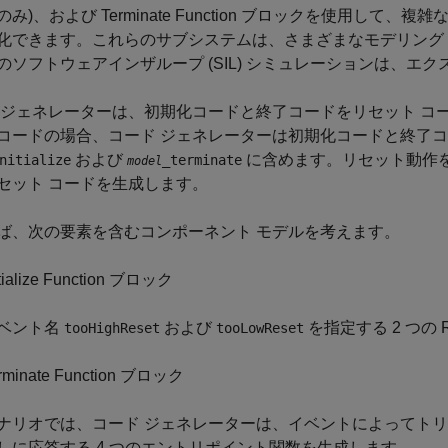
のみ)、および
Terminate Function
ブロックを使用して、複雑な
化できます。これらのサブシステムは、さまざまなモデリング
のソフトウェアインザループ (SIL) シミュレーションは、
 ジェネレーターは、初期化コードと終了コードをリセット コ
コードの場合、コード ジェネレーターは初期化コードと終了
および
に含めます。リセット動作を
nitialize
_terminate
model
セット コードを生成します。
ば、次の要素を含むコンポーネント モデルを考えます。
tialize Function
ブロック
ベント名
および
を指定する 2 つの
tooHighReset
tooLowReset
rminate Function
ブロック
ナリオでは、コード ジェネレーターは、イベントによってトリ
しに応答する 4 つのエントリポイント関数を生成します。