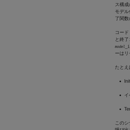
ス構成
モデル
了関数
コード
と終了
_i
model
ーはリ
たとえ
Ini
イ
Te
このシ
呼び出