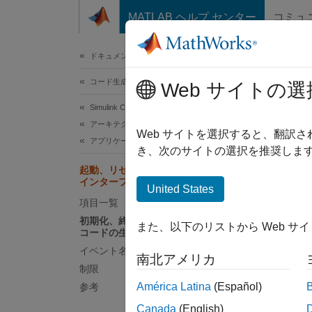
コンテンツへスキップ
MATLAB ヘルプ センター
コミュ
ドキュメ
ドキュメンテーションのホーム
コード生成
起
Web サイトの選
Simulink Coder
アーキテクチャとコンポーネントの設計
アプリ
Web サイトを選択すると、翻訳
アプリケーション インターフェイス
す。モ
き、次のサイトの選択を推奨します
インタ
起動、リセット、シャットダウン関数
インターフェイス
の場所
United States
項目一覧
Initial
初期化、終了、リセット イベント用の
また、以下のリストから Web サ
コードの生成
了イベ
コード
イベント名およびコードの集約
南北アメリカ
制限
ア
América Latina
(Español)
参考
Canada
(English)