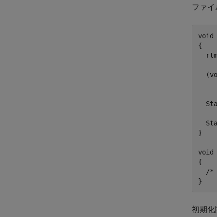
ファイ
void
{

  rt
  (v
    
  Sta
  St
}

void
{

  /* 
初期化