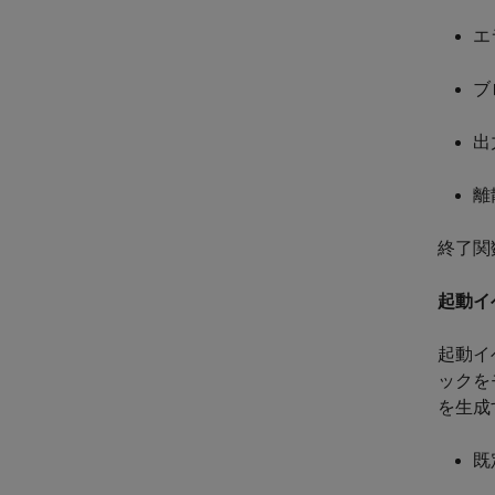
エ
ブ
出
離
終了関
起動イ
起動イベ
ックをモ
を生成
既