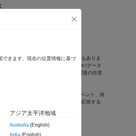
リ
ビデオ
MATLAB Answers
インターフェイス
ス中に、ロジックの実行が必要な場合もありま
確認できます。現在の位置情報に基づ
は、
Initialize Function
、
Reset Function
(データ
用します。ブロックはモデルの階層構造の任意
ックは、初期化イベント、リセット イベント、終
を制御できます。これらのイベントに応答する
アジア太平洋地域
Australia
(English)
India
(English)