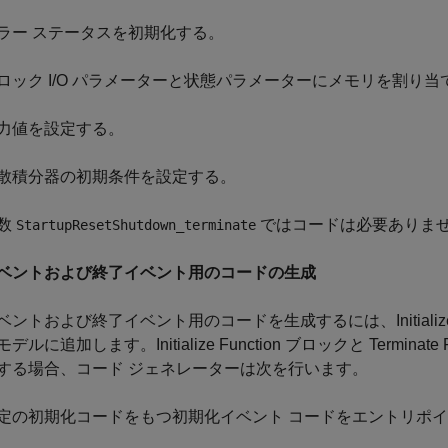
ラー ステータスを初期化する。
ロック I/O パラメーターと状態パラメーターにメモリを割り当
力値を設定する。
散積分器の初期条件を設定する。
数
ではコードは必要ありま
StartupResetShutdown_terminate
ベントおよび終了イベント用のコードの生成
ントおよび終了イベント用のコードを生成するには、Initialize Functi
デルに追加します。Initialize Function ブロックと Termin
する場合、コード ジェネレーターは次を行います。
定の初期化コードをもつ初期化イベント コードをエントリポ