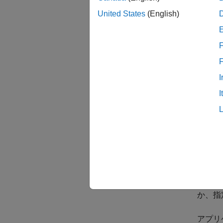
初
United States
(English)
不
F
外
これら
I
れ独自
I
対応す
Initial
す。関
ト タイ
では、
Functi
イベン
か、指
アプリ