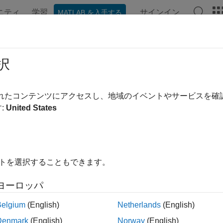
ニティ
学習
サインイン
MATLAB を入手する
ンテーション
例
関数
ブロック
モデル設定
アプ
動、リセット、シャットダウン関数
択
ケーションでは、システムの初期化、リセット、終了シーケン
されたコンテンツにアクセスし、地域のイベントやサービスを
デルの起動、リセット、シャットダウン処理をモデル化するに
:
United States
ーフェイス構成のみ)、および
Terminate Function
ブロックを使
で使用できます。
ize Function
、
Reset Function
、および
Terminate Function
ブロ
イトを選択することもできます。
ントに応答してアプリケーションまたはコンポーネントの実行
を生成するのは、次のような状況です。
ヨーロッパ
プリケーションまたはコンポーネントの開始および停止。
Belgium
(English)
Netherlands
(English)
Denmark
(English)
Norway
(English)