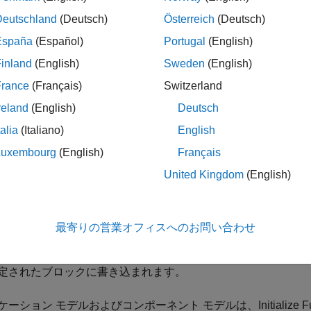
期条件の計算。
Deutschland
(Deutsch)
Österreich
(Deutsch)
揮発性メモリからの状態の保存および復元。
España
(Español)
Portugal
(English)
inland
(English)
Sweden
(English)
部イベントに応答するリセット エントリポイント関数の生成。
France
(Français)
Switzerland
のブロックは、モデルの階層構造のさまざまなレベルに配置で
reland
(English)
Deutsch
の初期化関数、リセット関数、終了関数をもつことができます。下位
talia
(Italiano)
English
るインスタンスで関数の内容を集約します。
Luxembourg
(English)
Français
ize Function
ブロックと
Terminate Function
ブロックには、それぞ
United Kingdom
(English)
数のイベント タイプ (
、
、または
) 
[初期化]
[リセット]
[終了]
プ]
パラメーターを使用します。関数ブロックは、その他のブ
Initialize Function
ブロックは、
State Writer
ブロックを使用し
最寄りの営業オフィスへのお問い合わせ
on
ブロックは、
State Reader
ブロックを使用して、ブロックの
トによって関数がトリガーされると、関数によって、状態変数
定されたブロックに書き込まれます。
ケーション モデルおよびコンポーネント モデルは、
Initialize 