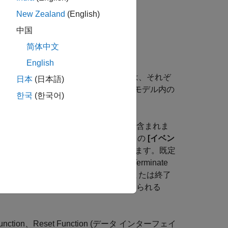
New Zealand
(English)
中国
简体中文
English
きます。非バーチャル サブシステムは、それぞ
日本
(日本語)
®
のモデルでは、Simulink
は親モデル内の
한국
(한국어)
れ 1 つの
Event Listener
ブロックが含まれま
を指定するには、
Event Listener
ブロックの
[イベン
ロックの状態を読み取り、書き込みします。既定
て、ブロックの状態を初期化します。
Terminate
状態を保存します。初期化イベントまたは終了
の値が指定されたブロックから読み取られる
Function
、
Reset Function
(データ インターフェイ