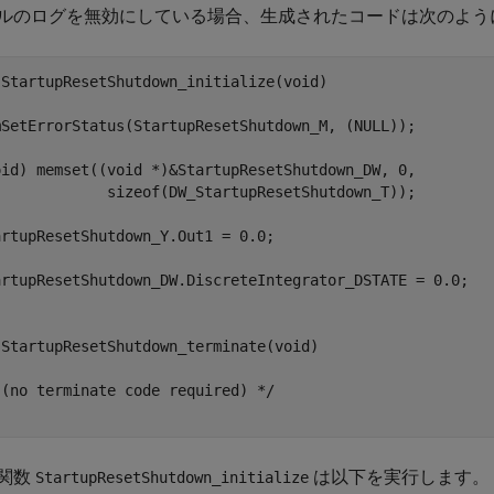
ルのログを無効にしている場合、生成されたコードは次のよう
 StartupResetShutdown_initialize(void)

mSetErrorStatus(StartupResetShutdown_M, (NULL));

oid) memset((void *)&StartupResetShutdown_DW, 0,

             sizeof(DW_StartupResetShutdown_T));   

rtupResetShutdown_Y.Out1 = 0.0;

artupResetShutdown_DW.DiscreteIntegrator_DSTATE = 0.0;

 StartupResetShutdown_terminate(void)

(no terminate code required) */

関数
は以下を実行します。
StartupResetShutdown_initialize