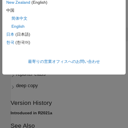
New Zealand
(English)
Examples
中国
简体中文
expand all
English
Copy a Simulink Reporter Object
日本
(日本語)
한국
(한국어)
More About
expand all
最寄りの営業オフィスへのお問い合わせ
reporter class
deep copy
Version History
Introduced in R2021a
See Also