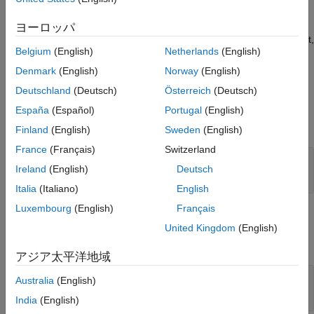
reporter object.
The returned copy contains a
deep copy
of any
Version History
property value of
that references a reporter, DOM
reporterObj
ヨーロッパ
See Also
object, or
object.
As a result,
slreportgen.report.ReporterLayout
Belgium
(English)
Netherlands
(English)
you can modify the properties of the original or new object
without affecting the other object.
Denmark
(English)
Norway
(English)
Deutschland
(Deutsch)
Österreich
(Deutsch)
Input Arguments
España
(Español)
Portugal
(English)
expand all
Finland
(English)
Sweden
(English)
France
(Français)
Switzerland
—
Reporter to copy
reporterObj
Ireland
(English)
Deutsch
reporter object
Italia
(Italiano)
English
Luxembourg
(English)
Français
Output Arguments
United Kingdom
(English)
expand all
アジア太平洋地域
— Copy of reporter
copiedObj
Australia
(English)
reporter object
India
(English)