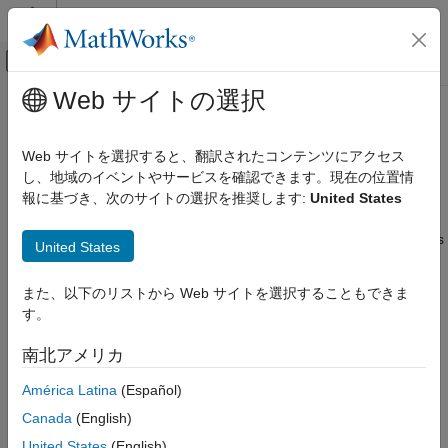
コンテンツへスキップ
MATLAB ヘルプ センター
オフキャンバス ナビゲーション メ
メインコンテンツ
Web サイトの選択
ドキュメンテーションのホーム
copy
レポートとデータベース アクセス
Web サイトを選択すると、翻訳されたコンテンツにアクセス
Class:
slreportgen.report.Reporter
し、地域のイベントやサービスを確認できます。現在の位置情
Simulink Report Generator
Namespace:
slreportgen.report
報に基づき、次のサイトの選択を推奨します:
United States
Create Report Programs
Create Report Programs Using the Report API
Create copy of a
Simulink
reporter object and make deep copies
United States
of certain property values
copy
また、以下のリストから Web サイトを選択することもできま
ON THIS PAGE
expand all in page
す。
Syntax
Syntax
Description
南北アメリカ
copiedObj = copy(reporterObj)
Input Arguments
América Latina
(Español)
Output Arguments
Description
Examples
Canada
(English)
More About
returns a copy of the specified
= copy(
)
copiedObj
reporterObj
United States
(English)