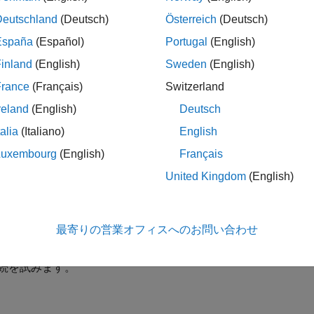
— 単一の ROS ノードを MATLAB
で作成します。既存の
sinit
ることもできます。
オブジェクトは表示されません。
Deutschland
(Deutsch)
Österreich
(Deutsch)
Node
España
(Español)
Portugal
(English)
— 同じ ROS ネットワークで使用する複数の ROS ノー
s.Node
inland
(English)
Sweden
(English)
France
(Français)
Switzerland
reland
(English)
Deutsch
talia
(Italiano)
English
s.Node(Name)
Luxembourg
(English)
Français
s.Node(Name,Host)
s.Node(Name,Host,Port)
United Kingdom
(English)
s.Node(Name,MasterURI,Port)
s.Node(
___
,'NodeHost',HostName)
最寄りの営業オフィスへのお問い合わせ
は、
の ROS ノードを初期化し、既定の URI
s.Node(
)
Name
Name
続を試みます。