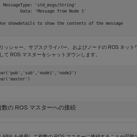
  MessageType: 'std_msgs/String'

         Data: 'Message from Node 1'

Use showdetails to show the contents of the message

リッシャー、サブスクライバー、およびノードの ROS ネッ
して ROS マスターをシャットダウンします。
ear(
'pub'
,
'sub'
,
'node1'
,
'node2'
)

ear(
'master'
)
複数の ROS マスターへの接続
TLAB® を使用して複数の ROS マスターに接続することが可