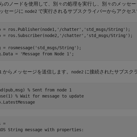
らのノードを使用して、別々の処理を実行し、別々のメッセー
ッセージに
で実行されるサブスクライバーからアクセス
node2
b = ros.Publisher(node1,
'/chatter'
,
'std_msgs/String'
);

b = ros.Subscriber(node2,
'/chatter'
,
'std_msgs/String'
);

g = rosmessage(
'std_msgs/String'
);

g.Data = 
'Message from Node 1'
;
からメッセージを送信します。
に接続されたサブスク
1
node2
nd(pub,msg) 
% Sent from node 1
use(1) 
% Wait for message to update
b.LatestMessage
 = 

ROS String message with properties:
