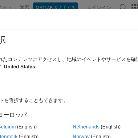
ニティ
学習
サインイン
MATLAB を入手する
ンテーション
例
関数
ブロック
アプリ
ビデオ
e
択
 ノードを起動して ROS マスターに接続
されたコンテンツにアクセスし、地域のイベントやサービスを
:
United States
ージをすべて展開する
オブジェクトは、ROS ネットワーク内の ROS ノードを表
de
イトを選択することもできます。
の残りの部分と通信できます。パブリッシャー、サブスクライバ
ノードを作成する必要があります。
ヨーロッパ
 ノードは、関数
を使用するか、
を呼び出すこ
rosinit
ros.Node
Belgium
(English)
Netherlands
(English)
Denmark
(English)
Norway
(English)
®