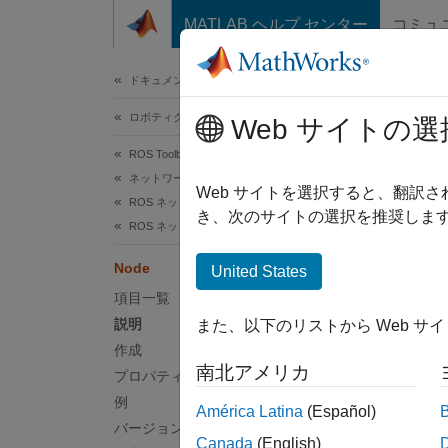
コンテンツへスキップ
MATLAB ヘルプ センター
コミュ
ドキュメ
ドキュメンテーションのホーム
ロボティクスおよび自律システム
Nod
Web サイトの選
ROS Toolbox
ネットワーク アクセス
ROS
Web サイトを選択すると、翻訳
ROS ネットワーク アクセス
き、次のサイトの選択を推奨します
ROS ネットワーク接続と調査
このペ
説明
Node
United States
項目一覧
ros.No
説明
また、以下のリストから Web サ
ワーク
作成
る前に
南北アメリカ
プロパティ
例
ROS
América Latina
(Español)
バージョン履歴
Canada
(English)