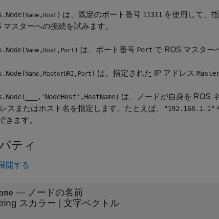
は、既定のポート番号
を使用して、指
s.Node(
,
)
11311
Name
Host
OS マスターへの接続を試みます。
は、ポート番号
で ROS マスタ
s.Node(
,
,
)
Port
Name
Host
Port
は、指定された IP アドレス
s.Node(
,
,
)
Maste
Name
MasterURI
Port
は、ノードが自身を ROS
s.Node(
___
,'NodeHost',HostName)
アドレスまたはホスト名を指定します。たとえば、
"192.168.1.1"
できます。
パティ
展開する
—
ノードの名前
ame
tring スカラー
|
文字ベクトル