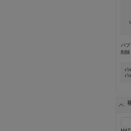
  
  
  
パブ
削除
cl
cl
MA