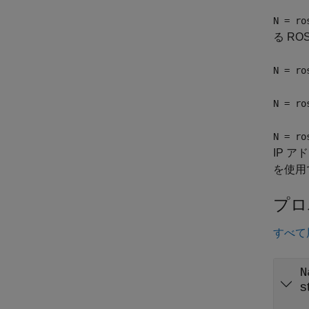
N = ro
る R
N = ro
N = ro
N = ro
IP 
を使用
プロ
すべて
N
s