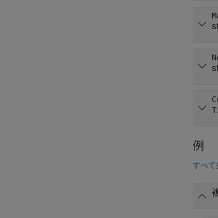
M
s
N
s
C
T
例
すべて