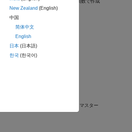
 ROS マスターを指定することも、関数で作成
New Zealand
(English)
中国
ドを MATLAB で作成します。
简体中文
English
日本
(日本語)
한국
(한국어)
にある ROS マスター
http://localhost:11311