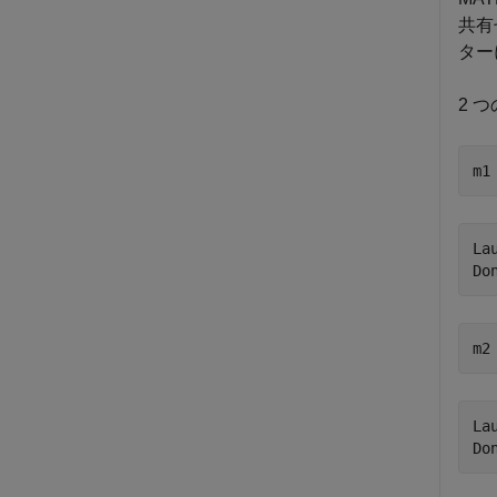
共有
ター
2 
m1
La
m2
La