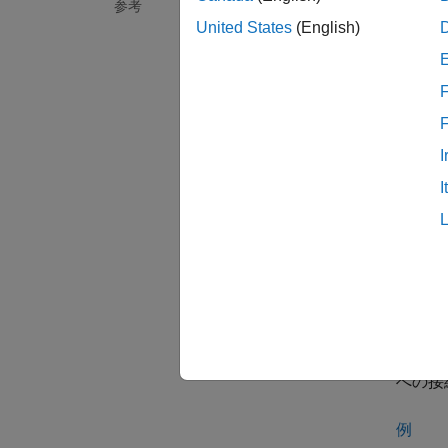
ro
参考
す
United States
(English)
ro
F
作成
I
構文
I
N = ro
N = ro
N = ro
N = ro
N = ro
説明
N = ro
への接
例