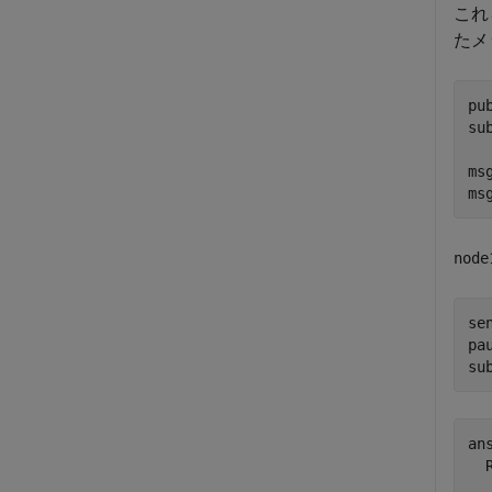
これ
たメ
pu
su
ms
ms
node
se
pa
su
ans
  