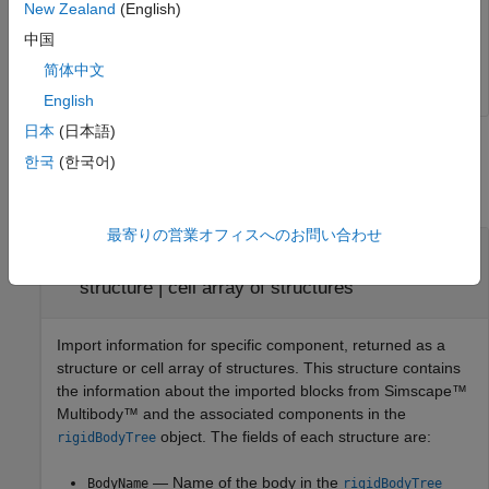
New Zealand
(English)
Example:
'Body01'
中国
Data Types:
|
char
string
简体中文
English
日本
(日本語)
Output Arguments
한국
(한국어)
collapse all
最寄りの営業オフィスへのお問い合わせ
— Import information for specific
info
component
structure | cell array of structures
Import information for specific component, returned as a
structure or cell array of structures. This structure contains
the information about the imported blocks from
Simscape™
Multibody™
and the associated components in the
object. The fields of each structure are:
rigidBodyTree
— Name of the body in the
BodyName
rigidBodyTree