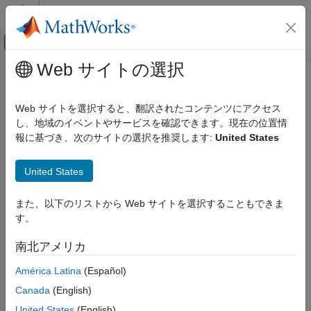
コンテンツへスキップ
MATLAB ヘルプ センター
オフキャンバス ナビゲーション メ
メインコンテンツ
Web サイトの選択
ドキュメンテーションのホーム
bodyInfo
ロボティクスおよび自律システム
Web サイトを選択すると、翻訳されたコンテンツにアクセス
Import information for body
し、地域のイベントやサービスを確認できます。現在の位置情
Robotics System Toolbox
報に基づき、次のサイトの選択を推奨します:
United States
Robot Modeling
collapse all in page
Manipulator Modeling
Syntax
United States
Robotics System Toolbox
info = bodyInfo(importInfo,bodyName)
Robot Modeling
また、以下のリストから Web サイトを選択することもできま
Description
Mobile Robot Modeling
す。
returns the import
= bodyInfo(
,
)
info
importInfo
bodyName
bodyInfo
南北アメリカ
information for a body in a
object that is created
rigidBodyTree
from calling
. Specify the
importrobot
rigidBodyTreeImportInfo
ON THIS PAGE
América Latina
(Español)
object from the import process.
Syntax
Canada
(English)
Description
Input Arguments
United States
(English)