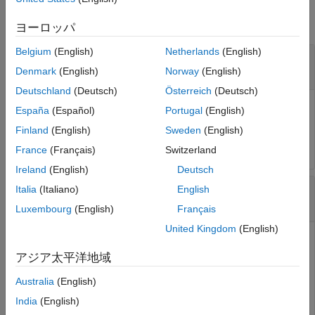
Input Arguments
Output Arguments
collapse all
ヨーロッパ
Version History
Belgium
(English)
Netherlands
(English)
See Also
—
Robot import information
importInfo
object
rigidBodyTreeImportInfo
Denmark
(English)
Norway
(English)
Deutschland
(Deutsch)
Österreich
(Deutsch)
Robot import information, specified as a
España
(Español)
Portugal
(English)
object. This object is returned
rigidBodyTreeImportInfo
Finland
(English)
Sweden
(English)
when you use
.
importrobot
France
(Français)
Switzerland
Ireland
(English)
Deutsch
—
Name of body
bodyName
Italia
(Italiano)
English
character vector
|
string scalar
Luxembourg
(English)
Français
United Kingdom
(English)
Name of a body in the
object that was
rigidBodyTree
created using
, specified as a character vector
importrobot
アジア太平洋地域
or string scalar. Partial string matching is accepted and
Australia
(English)
returns a cell array of structures that match the partial
string.
India
(English)