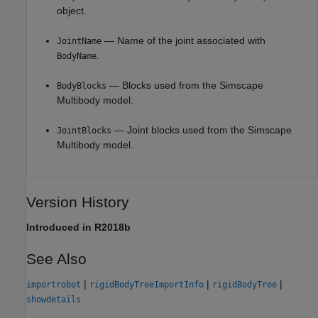
object.
— Name of the joint associated with
JointName
.
BodyName
— Blocks used from the
Simscape
BodyBlocks
Multibody
model.
— Joint blocks used from the
Simscape
JointBlocks
Multibody
model.
Version History
Introduced in R2018b
See Also
|
|
|
importrobot
rigidBodyTreeImportInfo
rigidBodyTree
showdetails