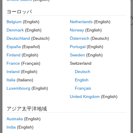
作成
ポートしたりできます。
プロパティ
ヨーロッパ
オブジェクトを初めて作成する前に、
RoadRunner
の
オブジェクト関数
roadrunner
Belgium
(English)
Netherlands
(English)
インストールと
RoadRunner
のライセンスのアクティベーション
例
Denmark
(English)
Norway
(English)
を対話的に行う必要があります。詳細については、
RoadRunner
制限
のインストールとアクティベーション
を参照してください。
Deutschland
(Deutsch)
Österreich
(Deutsch)
ヒント
バージョン履歴
España
(Español)
Portugal
(English)
オブジェクトには Automated Driving Toolbox™ のラ
roadrunner
参考
Finland
(English)
Sweden
(English)
イセンスが必要です。
France
(Français)
Switzerland
作成
Ireland
(English)
Deutsch
構文
Italia
(Italiano)
English
Luxembourg
(English)
Français
rrApp = roadrunner(ProjectFolder=projectFolder)
rrApp = roadrunner
United Kingdom
(English)
rrApp = roadrunner(Name=Value)
説明
アジア太平洋地域
は、
rrApp = roadrunner(
)
ProjectFolder=projectFolder
Australia
(English)
RoadRunner
を既定のインストール フォルダーの場所から起動
India
(English)
し、
で指定された場所にある既存のプロジェクト
ProjectFolder