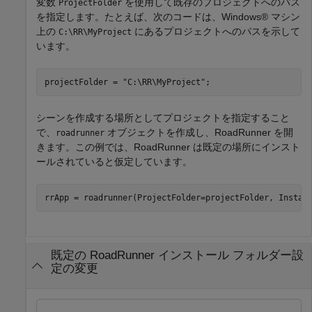
変数
を使用して既存のプロジェクトへのパス
ProjectFolder
を指定します。たとえば、次のコードは、Windows® マシン
上の
にあるプロジェクトへのパスを示して
C:\RR\MyProject
います。
projectFolder = 
"C:\RR\MyProject"
;
シーンを作成する場所としてプロジェクトを指定すること
で、
オブジェクトを作成し、RoadRunner を開
roadrunner
きます。この例では、RoadRunner は既定の場所にインスト
ールされていると仮定しています。
rrApp = roadrunner(ProjectFolder=projectFolder, Instal
既定の RoadRunner インストール フォルダー設
定の変更