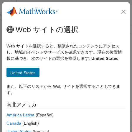
コンテンツへスキップ
MATLAB ヘルプ センター
オフキャンバス ナビゲーション メ
メインコンテンツ
Web サイトの選択
ドキュメンテーションのホーム
このページの内容は最新ではありません。最新版の英語を参照す
るには、ここをクリックします。
ロボティクスおよび自律システム
Web サイトを選択すると、翻訳されたコンテンツにアクセス
自動車
し、地域のイベントやサービスを確認できます。現在の位置情
roadrunner
報に基づき、次のサイトの選択を推奨します:
United States
RoadRunner
プログラミングを使用したシーン インターフ
MATLAB
を使用した
RoadRunner
アプリケーションの起動
ェイス
United States
R2022a 以降
シーンおよび HD マップ プロジェクト管理用
このページをすべて展開する
の MATLAB 関数
また、以下のリストから Web サイトを選択することもできま
す。
RoadRunner
説明
MATLAB および Simulink とのシーンの統合
南北アメリカ
®
オブジェクトにより、MATLAB
コマンド ラインか
roadrunner
ら、
RoadRunner
アプリケーション上でのシーンやプロジェクト
roadrunner
América Latina
(Español)
の開閉や保存などの一般的なワークフロー タスクを実行できま
項目一覧
Canada
(English)
す。また、オブジェクト関数を使用して、ファイルからデータを
説明
インポートしたり、
RoadRunner
からシーンを他の形式にエクス
United States
(English)