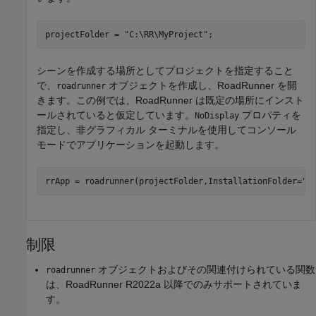
projectFolder = 
"C:\RR\MyProject"
;
シーンを作成する場所としてプロジェクトを指定すること
で、
オブジェクトを作成し、RoadRunner を開
roadrunner
きます。この例では、RoadRunner は既定の場所にインスト
ールされていると仮定しています。
プロパティを
NoDisplay
指定し、非グラフィカル ターミナルを使用してコンソール
モードでアプリケーションを起動します。
rrApp = roadrunner(projectFolder,InstallationFolder=
"C
制限
オブジェクトおよびその関連付けられている関数
roadrunner
は、
RoadRunner
R2022a 以降でのみサポートされていま
す。