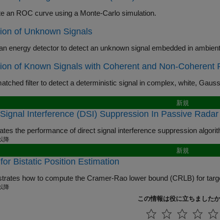
e an ROC curve using a Monte-Carlo simulation.
ion of Unknown Signals
ion of Known Signals with Coherent and Non-Coherent 
Use a matched filter to detect a de
新規
 Signal Interference (DSI) Suppression In Passive Radar
Investigates the performance of direct
 以降
新規
or Bistatic Position Estimation
Demonstra
 以降
この情報は役に立ちました