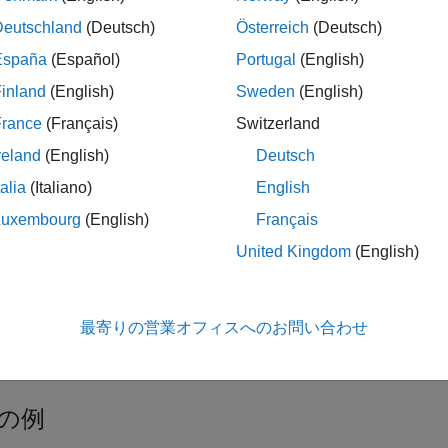
r Estimation
Deutschland
(Deutsch)
Österreich
(Deutsch)
Coherent-on-Receive Behavior
España
(Español)
Portugal
(English)
ing Bistatic Polarimetric Radar
inland
(English)
Sweden
(English)
France
(Français)
Switzerland
ゴリ
reland
(English)
Deutsch
talia
(Italiano)
English
ット検出、CFAR、2-D CFAR、ROC 曲線、ソナー方程式
Luxembourg
(English)
Français
定
United Kingdom
(English)
 (TOA)、到着時間差 (TDOA)、到着時間和 (TSOA)、位置推定
推定とドップラー推定
推定とドップラー推定、レンジ-ドップラー処理とレンジ-角度処
最寄りの営業オフィスへのお問い合わせ
 表示および DTI 表示を使用してデータを可視化する
の例