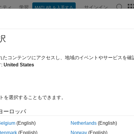
ニティ
学習
サインイン
MATLAB を入手する
ンテーション
例
関数
ブロック
アプリ
ビデオ
出、レンジ推定とドップラー推定
択
ット検出、CFAR、SNR しきい値、ROC 曲線、レンジ推定
されたコンテンツにアクセスし、地域のイベントやサービスを
レーダー システムやソナー システムの重要な部分です。検出機能を向上
:
United States
lbox™ には、整合フィルター処理とストレッチ処理によるパル
分、レンジ推定とドップラー推定、および 1 次元または 2 次元の
em object が含まれています。ユーティリティ関数を使用すると、
に対する受信者動作特性 (ROC) 曲線を計算して可視化できま
イトを選択することもできます。
なトピック
ヨーロッパ
nt False-Alarm Rate (CFAR) Detectors
Belgium
(English)
Netherlands
(English)
ing Test Signals for a Radar Receiver
Denmark
(English)
Norway
(English)