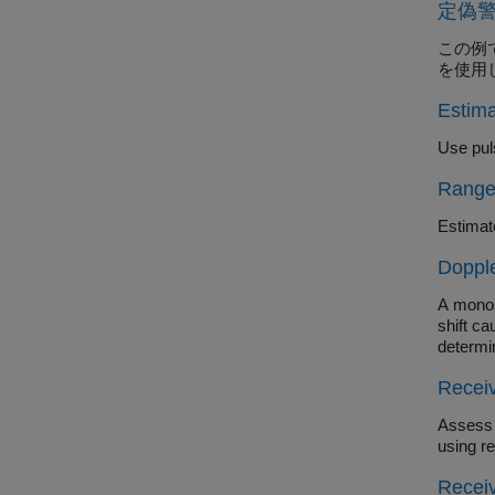
定偽警
この例では
を使用
Estim
Range 
Estimat
Dopple
A monost
shift ca
determin
Receiv
Assess the 
Receiv