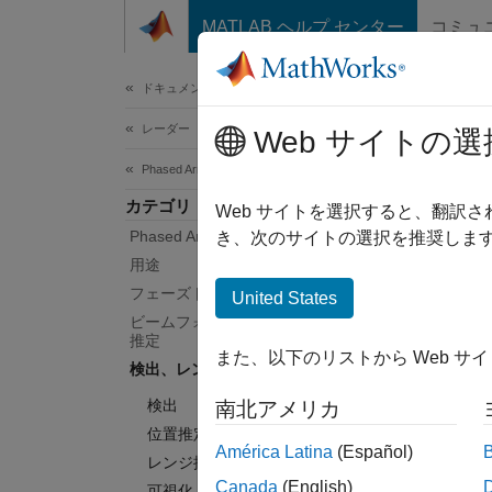
コンテンツへスキップ
MATLAB ヘルプ センター
コミュ
ドキュメ
ドキュメンテーションのホーム
レーダー
検
Web サイトの選
Phased Array System Toolbox
カテゴリ
ターゲ
Web サイトを選択すると、翻訳
Phased Array System Toolbox 入門
検出は
き、次のサイトの選択を推奨します
Too
用途
スの積
フェーズド アレイの設計と解析
United States
Syst
ビームフォーミングおよび到来方向の
推定
の確率
また、以下のリストから Web サ
検出、レンジ推定とドップラー推定
主要
検出
南北アメリカ
位置推定
Consta
América Latina
(Español)
レンジ推定とドップラー推定
Simulat
Canada
(English)
可視化