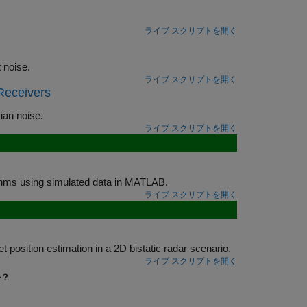
ライブ スクリプトを開く
Design an energy detector to detect an unknown signal embedded in ambient noise.
ライブ スクリプトを開く
Receivers
terministic signal in complex, white, Gaussian noise.
ライブ スクリプトを開く
 signal interference suppression algorithms using simulated data in MATLAB.
ライブ スクリプトを開く
tes how to compute the Cramer-Rao lower bound (CRLB) for target position estimation in a 2D bistatic radar scenario.
ライブ スクリプトを開く
か？