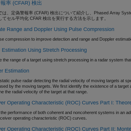
報率 (CFAR) 検出
、定偽警報率 (CFAR) 検出について紹介し、Phased Array System Too
してセル平均化 CFAR 検出を実行する方法を示します。
ate Range and Doppler Using Pulse Compression
Use pulse compression to improve detection and range and
Estimation Using Stretch Processing
e the range of a target using stretch processing in a radar system th
r Estimation
atic pulse radar detecting the radial velocity of moving targets at s
used by the moving targets. We first identify the existence of a targe
e the radial velocity of the target at that range.
er Operating Characteristic (ROC) Curves Part I: Theor
performance of both coherent and noncoherent systems in an additive complex white Gaussian noise en
using receiver operating characteristic (ROC) curves.
er Operating Characteristic (ROC) Curves Part II: Monte