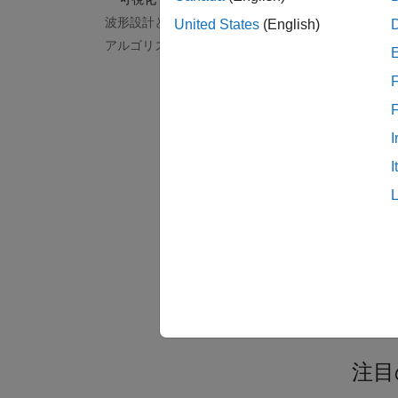
Dopple
波形設計と信号合成
United States
(English)
アルゴリズムの高速化とコード生成
Model 
Simulat
F
カテ
I
検出
I
ターゲ
位置推
到着時間
レンジ
レンジ
可視化
RTI
注目