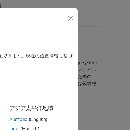
MATLAB Answers
とドップラー推定
確認できます。現在の位置情報に基づ
させるために、Phased Array System
ス圧縮、コヒーレントおよび非コヒーレント パル
定偽警報率 (CFAR) 検出を実行するための
さまざまな S/N 比 (SNR) レベルまたは偽警報
す。
アジア太平洋地域
Australia
(English)
India
(English)